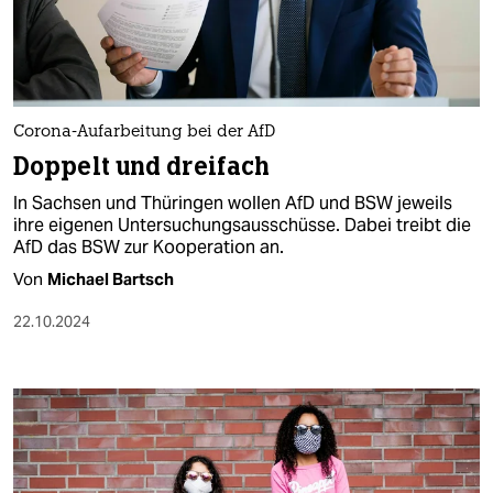
berlin
nord
wahrheit
Corona-Aufarbeitung bei der AfD
verlag
Doppelt und dreifach
verlag
In Sachsen und Thüringen wollen AfD und BSW jeweils
ihre eigenen Untersuchungsausschüsse. Dabei treibt die
veranstaltungen
AfD das BSW zur Kooperation an.
shop
Von
Michael Bartsch
fragen & hilfe
22.10.2024
unterstützen
abo
genossenschaft