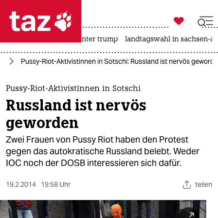

taz zahl ich
nahost-konflikt
usa unter trump
landtagswahl in sachsen-an

taz zahl ich
14
Pussy-Riot-Aktivistinnen in Sotschi: Russland ist nervös geword
taz zahl ich
themen
Pussy-Riot-Aktivistinnen in Sotschi
Russland ist nervös
politik
geworden
öko
Zwei Frauen von Pussy Riot haben den Protest
gegen das autokratische Russland belebt. Weder
gesellschaft
IOC noch der DOSB interessieren sich dafür.
kultur
19.2.2014
19:58 Uhr
teilen
sport