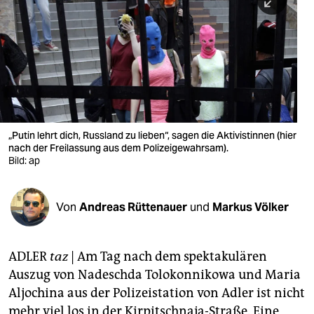
berlin
nord
wahrheit
verlag
verlag
„Putin lehrt dich, Russland zu lieben“, sagen die Aktivistinnen (hier
nach der Freilassung aus dem Polizeigewahrsam).
veranstaltungen
Bild: ap
shop
fragen & hilfe
Von
Andreas Rüttenauer
und
Markus Völker
unterstützen
ADLER
taz
| Am Tag nach dem spektakulären
abo
Auszug von Nadeschda Tolokonnikowa und Maria
genossenschaft
Aljochina aus der Polizeistation von Adler ist nicht
mehr viel los in der Kirpitschnaja-Straße. Eine