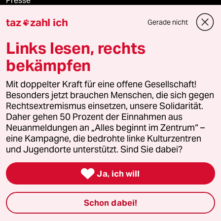
Presse
taz
zahl ich
Gerade nicht

Links lesen, rechts
Unterstützen
bekämpfen
abo
Mit doppelter Kraft für eine offene Gesellschaft!
Besonders jetzt brauchen Menschen, die sich gegen
genossenschaft
Rechtsextremismus einsetzen, unsere Solidarität.
Daher gehen 50 Prozent der Einnahmen aus
taz zahl ich
Neuanmeldungen an „Alles beginnt im Zentrum“ –
eine Kampagne, die bedrohte linke Kulturzentren
recherchefonds ausland
und Jugendorte unterstützt. Sind Sie dabei?

panterstiftung
Ja, ich will
panterpreis 2026
Schon dabei!