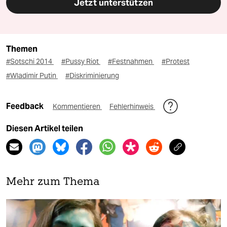
Jetzt unterstützen
Themen
#Sotschi 2014
#Pussy Riot
#Festnahmen
#Protest
#Wladimir Putin
#Diskriminierung
Feedback
Kommentieren
Fehlerhinweis
Diesen Artikel teilen
Mehr zum Thema