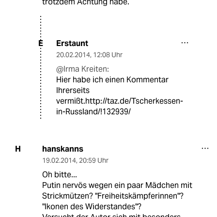
trotzdem Achtung habe.
Erstaunt
E
20.02.2014
,
12:08 Uhr
@Irma Kreiten:
Hier habe ich einen Kommentar
Ihrerseits
vermißt.http://taz.de/Tscherkessen-
in-Russland/!132939/
hanskanns
H
19.02.2014
,
20:59 Uhr
Oh bitte...
Putin nervös wegen ein paar Mädchen mit
Strickmützen? "Freiheitskämpferinnen"?
"Ikonen des Widerstandes"?