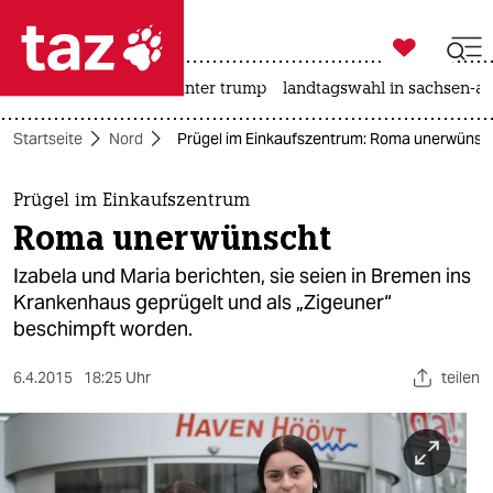

taz zahl ich
nahost-konflikt
usa unter trump
landtagswahl in sachsen-an

taz zahl ich
Startseite
Nord
Prügel im Einkaufszentrum: Roma unerwünsc
taz zahl ich
themen
Prügel im Einkaufszentrum
Roma unerwünscht
politik
Izabela und Maria berichten, sie seien in Bremen ins
öko
Krankenhaus geprügelt und als „Zigeuner“
beschimpft worden.
gesellschaft
6.4.2015
18:25 Uhr
teilen
kultur
sport