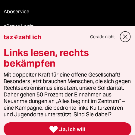
Aboservice
ePaper Login
taz
zahl ich
Gerade nicht

Downloads für Abonnierende
Links lesen, rechts
bekämpfen
© 2026 taz Verlags und Vertriebs GmbH
Alle Rechte vorbehalten. Bei rechtlichen Fragen oder für Genehmigungen
Mit doppelter Kraft für eine offene Gesellschaft!
wenden Sie sich bitte an
lizenzen@taz.de
Besonders jetzt brauchen Menschen, die sich gegen
Rechtsextremismus einsetzen, unsere Solidarität.
Daher gehen 50 Prozent der Einnahmen aus
Feedback
Redaktionsstatut
Kommune-Richtlinien
KI-
Neuanmeldungen an „Alles beginnt im Zentrum“ –
eine Kampagne, die bedrohte linke Kulturzentren
Leitlinie
Informant
Datenschutz
Impressum
AGB
und Jugendorte unterstützt. Sind Sie dabei?
Seitenwende
Einwilligungen widerrufen (Ads)

Ja, ich will