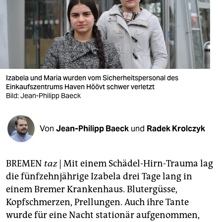
berlin
nord
wahrheit
verlag
Izabela und Maria wurden vom Sicherheitspersonal des
verlag
Einkaufszentrums Haven Höövt schwer verletzt
Bild: Jean-Philipp Baeck
veranstaltungen
shop
Von
Jean-Philipp Baeck
und
Radek Krolczyk
fragen & hilfe
BREMEN
taz
| Mit einem Schädel-Hirn-Trauma lag
unterstützen
die fünfzehnjährige Izabela drei Tage lang in
abo
einem Bremer Krankenhaus. Blutergüsse,
Kopfschmerzen, Prellungen. Auch ihre Tante
genossenschaft
wurde für eine Nacht stationär aufgenommen,