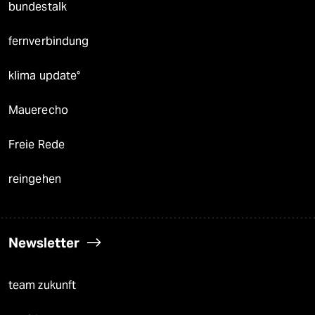
bundestalk
fernverbindung
klima update°
Mauerecho
Freie Rede
reingehen
Newsletter
team zukunft