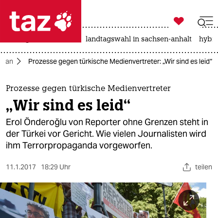

taz zahl ich
niedrigwasser
rente
landtagswahl in sachsen-anhalt
hybri

taz zahl ich
doğan
Prozesse gegen türkische Medienvertreter: „Wir sind es leid“
taz zahl ich
themen
Prozesse gegen türkische Medienvertreter
„Wir sind es leid“
politik
Erol Önderoğlu von Reporter ohne Grenzen steht in
öko
der Türkei vor Gericht. Wie vielen Journalisten wird
ihm Terrorpropaganda vorgeworfen.
gesellschaft
11.1.2017
18:29 Uhr
teilen
kultur
sport