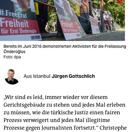
berlin
nord
wahrheit
verlag
Bereits im Juni 2016 demonstrierten Aktivisten für die Freilassung
Önderoğlus
verlag
Foto: dpa
veranstaltungen
shop
Aus Istanbul
Jürgen Gottschlich
fragen & hilfe
„Wir sind es leid, immer wieder vor diesem
unterstützen
Gerichtsgebäude zu stehen und jedes Mal erleben
abo
zu müssen, wie die türkische Justiz einen fairen
Prozess verweigert und jedes Mal illegitime
genossenschaft
Prozesse gegen Journalisten fortsetzt.“ Christophe