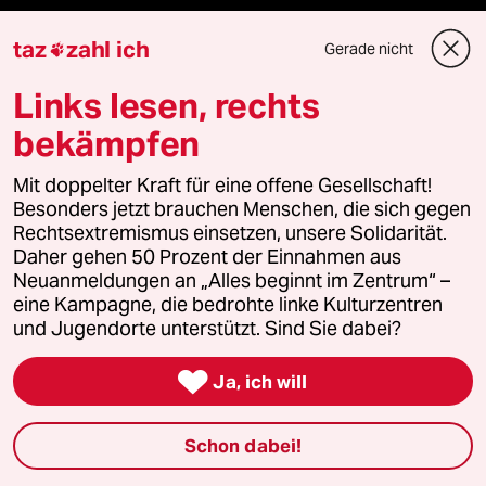
Jemen
taz
zahl ich
Gerade nicht

Ceuta
Links lesen, rechts
Hitze
bekämpfen
Mit doppelter Kraft für eine offene Gesellschaft!
Besonders jetzt brauchen Menschen, die sich gegen
Verlag
Rechtsextremismus einsetzen, unsere Solidarität.
Daher gehen 50 Prozent der Einnahmen aus
Neuanmeldungen an „Alles beginnt im Zentrum“ –
Aktuelles
eine Kampagne, die bedrohte linke Kulturzentren
und Jugendorte unterstützt. Sind Sie dabei?
Hausblog

Ja, ich will
Die Seitenwende
Schon dabei!
Stellen