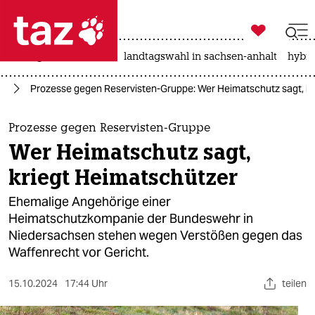

taz zahl ich
niedrigwasser
rente
landtagswahl in sachsen-anhalt
hybri

taz zahl ich
hr
Prozesse gegen Reservisten-Gruppe: Wer Heimatschutz sagt, kr
taz zahl ich
themen
Prozesse gegen Reservisten-Gruppe
Wer Heimatschutz sagt,
politik
kriegt Heimatschützer
öko
Ehemalige Angehörige einer
Heimatschutzkompanie der Bundeswehr in
gesellschaft
Niedersachsen stehen wegen Verstößen gegen das
Waffenrecht vor Gericht.
kultur
sport
15.10.2024
17:44 Uhr
teilen