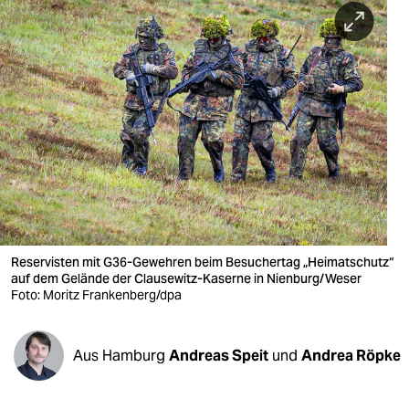
berlin
nord
wahrheit
verlag
verlag
veranstaltungen
shop
Reservisten mit G36-Gewehren beim Besuchertag „Heimatschutz“
fragen & hilfe
auf dem Gelände der Clausewitz-Kaserne in Nienburg/Weser
Foto: Moritz Frankenberg/dpa
unterstützen
abo
Aus Hamburg
Andreas Speit
und
Andrea Röpke
genossenschaft