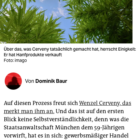
berlin
nord
wahrheit
verlag
Über das, was Cerveny tatsächlich gemacht hat, herrscht Einigkeit:
verlag
Er hat Hanfprodukte verkauft
Foto: imago
veranstaltungen
shop
Von
Dominik Baur
fragen & hilfe
Auf diesen Prozess freut sich
Wenzel Cerveny, das
unterstützen
merkt man ihm an.
Und das ist auf den ersten
abo
Blick keine Selbstverständlichkeit, denn was die
Staatsanwaltschaft München dem 59-Jährigen
genossenschaft
vorwirft, hat es in sich: gewerbsmäßiger Handel