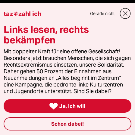
Die Seitenwende
taz
zahl ich
Gerade nicht

Stellen
Links lesen, rechts
Presse
bekämpfen
Mit doppelter Kraft für eine offene Gesellschaft!
Besonders jetzt brauchen Menschen, die sich gegen
Unterstützen
Rechtsextremismus einsetzen, unsere Solidarität.
Daher gehen 50 Prozent der Einnahmen aus
Neuanmeldungen an „Alles beginnt im Zentrum“ –
abo
eine Kampagne, die bedrohte linke Kulturzentren
und Jugendorte unterstützt. Sind Sie dabei?
genossenschaft

Ja, ich will
taz zahl ich
Schon dabei!
recherchefonds ausland