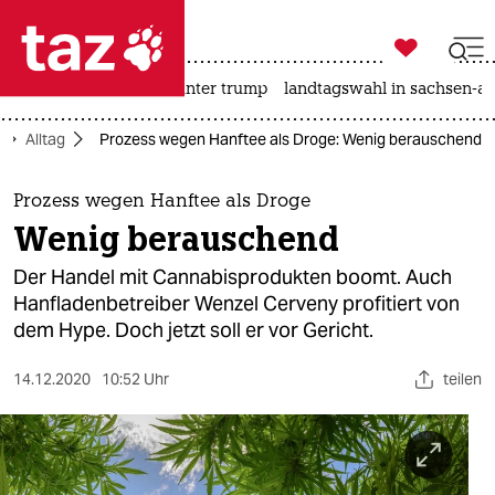

taz zahl ich
nahost-konflikt
usa unter trump
landtagswahl in sachsen-an

taz zahl ich
Alltag
Prozess wegen Hanftee als Droge: Wenig berauschend
taz zahl ich
themen
Prozess wegen Hanftee als Droge
Wenig berauschend
politik
Der Handel mit Cannabisprodukten boomt. Auch
öko
Hanfladenbetreiber Wenzel Cerveny profitiert von
dem Hype. Doch jetzt soll er vor Gericht.
gesellschaft
14.12.2020
10:52 Uhr
teilen
kultur
sport