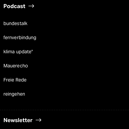
Podcast
bundestalk
fernverbindung
klima update°
Mauerecho
Freie Rede
reingehen
Newsletter