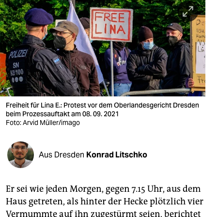
berlin
nord
wahrheit
verlag
verlag
veranstaltungen
Freiheit für Lina E.: Protest vor dem Oberlandesgericht Dresden
beim Prozessauftakt am 08. 09. 2021
shop
Foto: Arvid Müller/imago
fragen & hilfe
Aus Dresden
Konrad Litschko
unterstützen
abo
Er sei wie jeden Morgen, gegen 7.15 Uhr, aus dem
genossenschaft
Haus getreten, als hinter der Hecke plötzlich vier
Vermummte auf ihn zugestürmt seien, berichtet