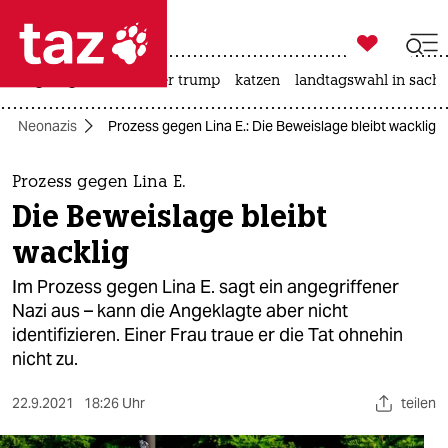

taz zahl ich
bergsteigen
usa unter trump
katzen
landtagswahl in sachs

taz zahl ich
Neonazis
Prozess gegen Lina E.: Die Beweislage bleibt wacklig
taz zahl ich
themen
Prozess gegen Lina E.
Die Beweislage bleibt
politik
wacklig
öko
Im Prozess gegen Lina E. sagt ein angegriffener
Nazi aus – kann die Angeklagte aber nicht
gesellschaft
identifizieren. Einer Frau traue er die Tat ohnehin
nicht zu.
kultur
sport
22.9.2021
18:26 Uhr
teilen