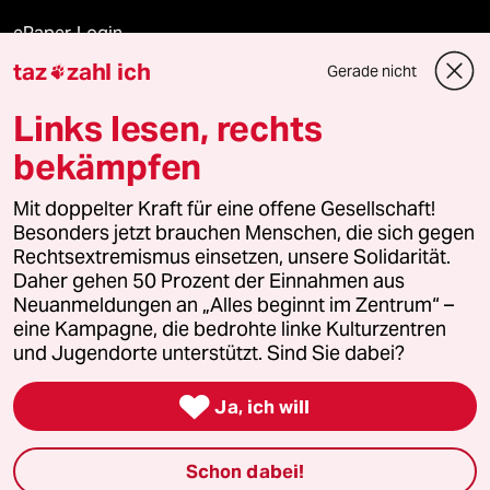
ePaper Login
taz
zahl ich
Gerade nicht

Downloads für Abonnierende
Links lesen, rechts
bekämpfen
© 2026 taz Verlags und Vertriebs GmbH
Mit doppelter Kraft für eine offene Gesellschaft!
Alle Rechte vorbehalten. Bei rechtlichen Fragen oder für Genehmigungen
wenden Sie sich bitte an
lizenzen@taz.de
Besonders jetzt brauchen Menschen, die sich gegen
Rechtsextremismus einsetzen, unsere Solidarität.
Daher gehen 50 Prozent der Einnahmen aus
Feedback
Redaktionsstatut
Kommune-Richtlinien
KI-
Neuanmeldungen an „Alles beginnt im Zentrum“ –
eine Kampagne, die bedrohte linke Kulturzentren
Leitlinie
Informant
Datenschutz
Impressum
AGB
und Jugendorte unterstützt. Sind Sie dabei?
Seitenwende
Einwilligungen widerrufen (Ads)

Ja, ich will
Schon dabei!