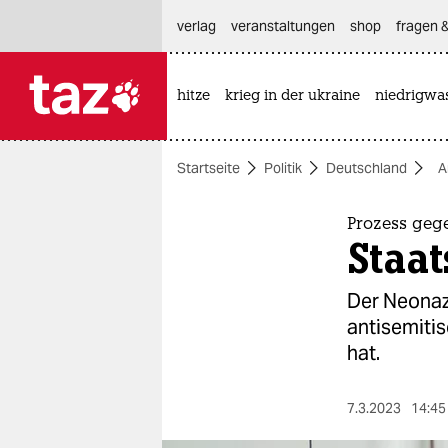
hautnavigation anspringen
hauptinhalt anspringen
footer anspringen
verlag
veranstaltungen
shop
fragen &
hitze
krieg in der ukraine
niedrigwa

taz zahl ich
taz zahl ich
Startseite
Politik
Deutschland
A
themen
politik
Prozess geg
Staat
öko
Der Neonaz
gesellschaft
antisemitis
hat.
kultur
sport
7.3.2023
14:45