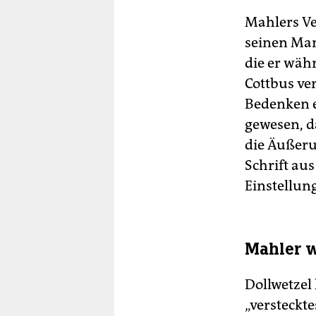
Mahlers Ve
seinen Man
die er währ
Cottbus ver
Bedenken e
gewesen, d
die Äußeru
Schrift au
Einstellun
Mahler w
Dollwetzel 
„versteckte