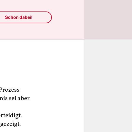
Schon dabei!
Prozess
is sei aber
teidigt.
gezeigt.