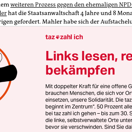
inem
weiteren Prozess gegen den ehemaligen NP
ler
hat die Staatsanwaltschaft 4 Jahre und 8 Mona
rigen gefordert. Mahler habe sich der Aufstache
er Leugnung des Holocaust schuldig gemacht sow
taz
zahl ich

ialistische Willkürherrschaft gerechtfertigt, sagt
lt in seinem Plädoyer am Dienstag vor dem Pot
Links lesen, r
t.
bekämpfen
antragten Gesamtstrafe sollten 4 Monate wegen 
g des Verfahrens als verbüßt gelten, so der Staat
Mit doppelter Kraft für eine offene G
rde bereits mehrfach wegen Volksverhetzung un
brauchen Menschen, die sich vor O
es Holocausts verurteilt.
einsetzen, unsere Solidarität. Die ta
beginnt im Zentrum“. 50 Prozent a
bei taz zahl ich gehen – bis zum 30
die linke, selbstverwaltete Orte unte
bevor sie verschwinden. Sind Sie da