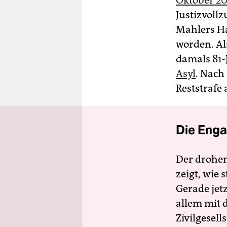
Oktober 2
Justizvoll
Mahlers Ha
worden. Als
damals 81
Asyl
. Nach
Reststrafe 
Die Enga
Der drohe
zeigt, wie
Gerade jet
allem mit d
Zivilgesell