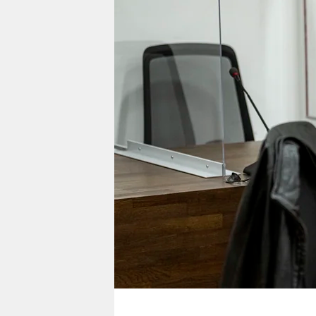
berlin
nord
wahrheit
verlag
verlag
veranstaltungen
shop
fragen & hilfe
unterstützen
abo
genossenschaft