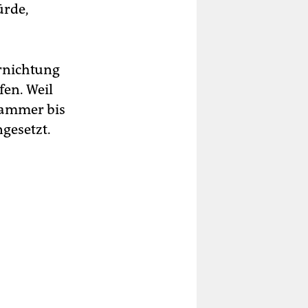
ürde,
ernichtung
en. Weil
 Kammer bis
gesetzt.