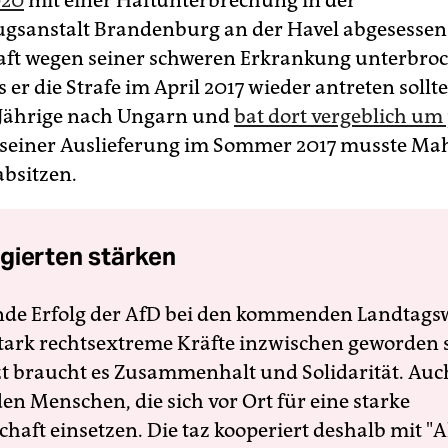
020
mit einer Haftunterbrechung in der
zugsanstalt Brandenburg an der Havel abgesessen
ft wegen seiner schweren Erkrankung unterbro
 er die Strafe im April 2017 wieder antreten sollte
-Jährige nach Ungarn und
bat dort vergeblich um 
 seiner Auslieferung im Sommer 2017 musste Mah
absitzen.
gierten stärken
nde Erfolg der AfD bei den kommenden Landtags
 stark rechtsextreme Kräfte inzwischen geworden 
zt braucht es Zusammenhalt und Solidarität. Auc
en Menschen, die sich vor Ort für eine starke
schaft einsetzen. Die taz kooperiert deshalb mit "A