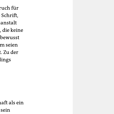
ruch für
Schrift,
sanstalt
, die keine
 bewusst
em seien
. Zu der
dings
aft als ein
 sein