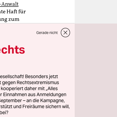
D-Anwalt
te Haft für
lung zum
ie die
Gerade nicht
e der
sdamer
echts
jahrelanger
sanwalt.
esellschaft! Besonders jetzt
d
rt gegen Rechtsextremismus
z kooperiert daher mit „Alles
ller Einnahmen aus Anmeldungen
. September – an die Kampagne,
rstützt und Freiräume sichern will,
bei?