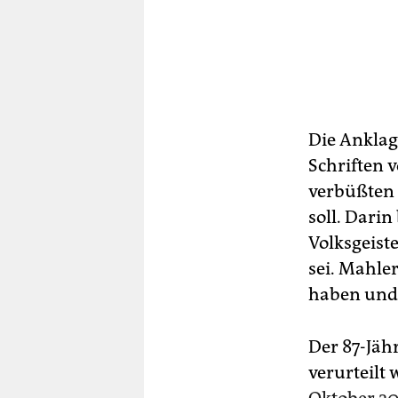
Die Anklag
Schriften v
verbüßten 
soll. Dari
Volksgeist
sei. Mahler
haben und 
Der 87-Jäh
verurteilt