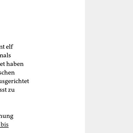
t elf
amals
tet haben
tschen
usgerichtet
sst zu
gnung
 bis