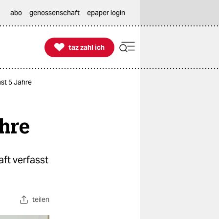
abo
genossenschaft
epaper login

taz zahl ich
taz zahl ich
ast 5 Jahre
ahre
aft verfasst
teilen