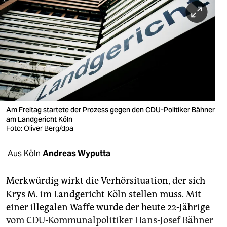
berlin
nord
wahrheit
verlag
verlag
veranstaltungen
Am Freitag startete der Prozess gegen den CDU-Politiker Bähner
am Landgericht Köln
Foto: Oliver Berg/dpa
shop
fragen & hilfe
Aus Köln
Andreas Wyputta
unterstützen
Merkwürdig wirkt die Verhörsituation, der sich
abo
Krys M. im Landgericht Köln stellen muss. Mit
einer illegalen Waffe wurde der heute 22-Jährige
genossenschaft
vom CDU-Kommunalpolitiker Hans-Josef Bähner