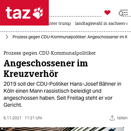

taz zahl ich
nahost-konflikt
usa unter trump
landtagswahl in sachsen-an

taz zahl ich
us
Prozess gegen CDU-Kommunalpolitiker: Angeschossener im Kr
taz zahl ich
themen
Prozess gegen CDU-Kommunalpolitiker
Angeschossener im
politik
Kreuzverhör
öko
2019 soll der CDU-Politiker Hans-Josef Bähner in
Köln einen Mann rassistisch beleidigt und
gesellschaft
angeschossen haben. Seit Freitag steht er vor
Gericht.
kultur
sport
6.11.2021
11:21 Uhr
teilen