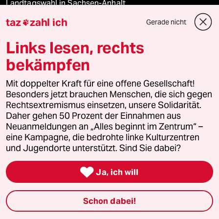
Landtagswahl in Sachsen-Anhalt
taz
zahl ich
Gerade nicht

Hitze
Links lesen, rechts
Surfen
bekämpfen
Mit doppelter Kraft für eine offene Gesellschaft!
Besonders jetzt brauchen Menschen, die sich gegen
Verlag
Rechtsextremismus einsetzen, unsere Solidarität.
Daher gehen 50 Prozent der Einnahmen aus
Aktuelles
Neuanmeldungen an „Alles beginnt im Zentrum“ –
eine Kampagne, die bedrohte linke Kulturzentren
und Jugendorte unterstützt. Sind Sie dabei?
Hausblog

Ja, ich will
Die Seitenwende
Stellen
Schon dabei!