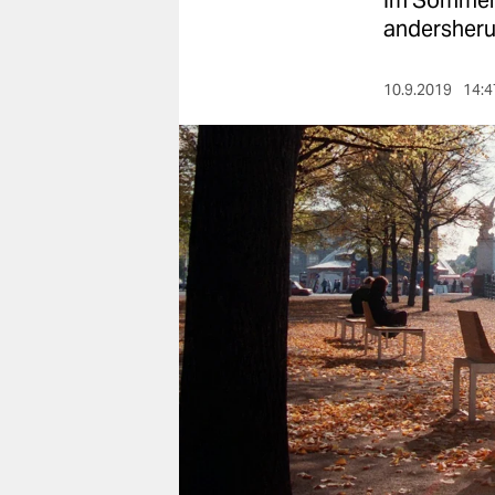
Im Sommer 
berlin
andersherum
nord
10.9.2019
14:4
wahrheit
verlag
verlag
veranstaltungen
shop
fragen & hilfe
unterstützen
abo
genossenschaft