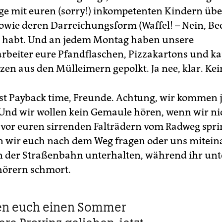
ge mit euren (sorry!) inkompetenten Kindern übe
sowie deren Darreichungsform (Waffel! – Nein, Be
 habt. Und an jedem Montag haben unsere
beiter eure Pfandflaschen, Pizzakartons und k
zen aus den Mülleimern gepolkt. Ja nee, klar. Kei
 ist Payback time, Freunde. Achtung, wir kommen j
 Und wir wollen kein Gemaule hören, wenn wir ni
g vor euren sirrenden Falträdern vom Radweg spr
n wir euch nach dem Weg fragen oder uns mitei
in der Straßenbahn unterhalten, während ihr unt
hörern schmort.
en euch einen Sommer