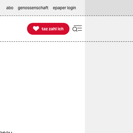
abo
genossenschaft
epaper login

taz zahl ich
taz zahl ich