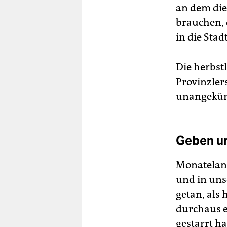
an dem di
brauchen, 
in die Stadt
Die herbst
Provinzler
unangekünd
Geben u
Monatelang
und in uns
getan, als 
durchaus e
gestarrt h