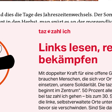
nd dies die Tage des Jahreszeitenwechsels. Der S
pt in den Herbst, man spürt es an der morgendli
Tau im Gras und der Wäsche, die nicht recht troc
taz
zahl ich

d
der Garten überprüft
: Was muss beschnitten we
Links lesen, r
t? Schaffen die Tomatenpflanzen noch ein paar 
das Pfaffenhütchen ist auch wieder da – in Pink 
bekämpfen
 es sich gehört.
nn es dunkel wird – und das tut es jetzt immer fr
Mit doppelter Kraft für eine offene G
brauchen Menschen, die sich vor O
 Dörfler die Strickjacken fest um unsere Schulter
einsetzen, unsere Solidarität. Die ta
be in die Finsternis. Das war's jetzt schon wied
beginnt im Zentrum“. 50 Prozent a
icht mehr draußen plauschen und grillen und 
bei taz zahl ich gehen – bis zum 30
prenger laufen lassen?
die linke, selbstverwaltete Orte unte
bevor sie verschwinden. Sind Sie da