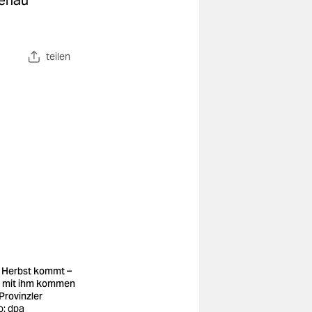
genau
teilen
 Herbst kommt –
 mit ihm kommen
 Provinzler
o: dpa