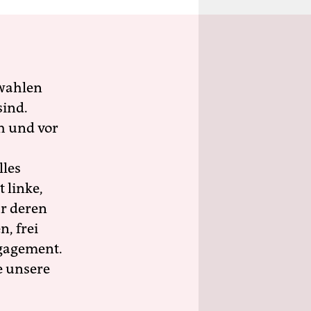
wahlen
sind.
h und vor
lles
 linke,
ür deren
n, frei
ngagement.
e unsere