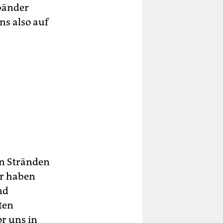
bänder
ns also auf
en Stränden
ir haben
nd
ten
or uns in