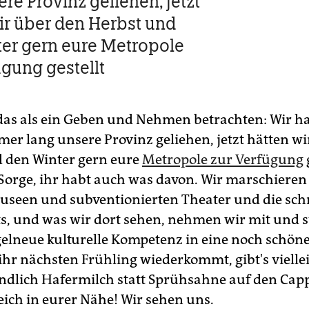
re Provinz geliehen, jetzt
ir über den Herbst und
er gern eure Metropole
ügung gestellt
das als ein Geben und Nehmen betrachten: Wir h
er lang unsere Provinz geliehen, jetzt hätten wi
 den Winter gern eure
Metropole zur Verfügung
Sorge, ihr habt auch was davon. Wir marschieren 
seen und subventionierten Theater und die schr
s, und was wir dort sehen, nehmen wir mit und 
elneue kulturelle Kompetenz in eine noch schöne
hr nächsten Frühling wiederkommt, gibt's viellei
 endlich Hafermilch statt Sprühsahne auf den Cap
leich in eurer Nähe! Wir sehen uns.