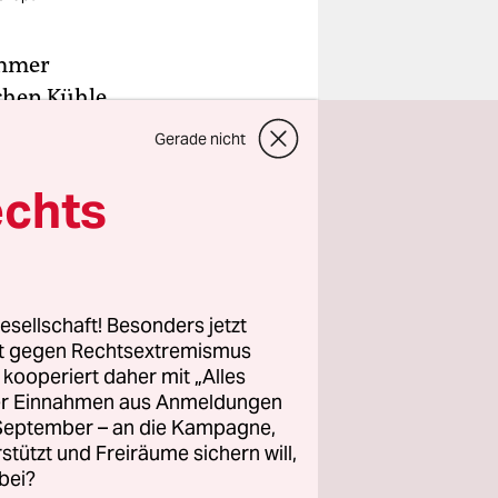
ommer
chen Kühle,
knen will.
Gerade nicht
rden, was
echts
Früchte?
und
üher –,
esellschaft! Besonders jetzt
rt gegen Rechtsextremismus
n und
z kooperiert daher mit „Alles
er mit dem
ller Einnahmen aus Anmeldungen
abends
. September – an die Kampagne,
rstützt und Freiräume sichern will,
bei?