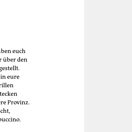
aben euch
r über den
gestellt.
in eure
illen
stecken
re Provinz.
cht,
puccino.