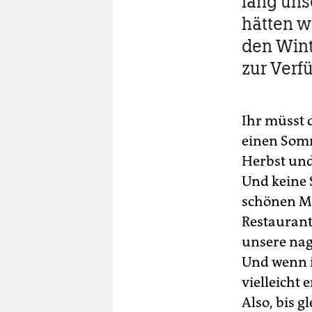
lang unse
hätten w
den Wint
zur Verf
Ihr müsst 
einen Somm
Herbst und
Und keine 
schönen Mu
Restaurant
unsere nag
Und wenn i
vielleicht
Also, bis g