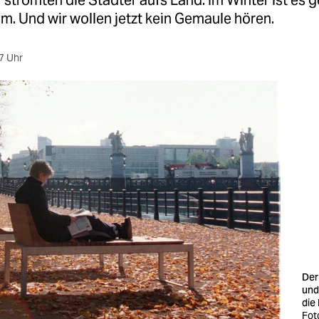
strömten die Städter aufs Land. Im Winter ist es 
. Und wir wollen jetzt kein Gemaule hören.
7 Uhr
Der
und
die
Fot