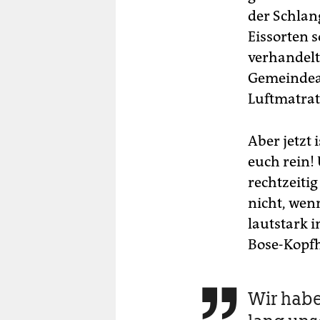
der Schlan
Eissorten 
verhandelt
Gemeindear
Luftmatrat
Aber jetzt
euch rein!
rechtzeiti
nicht, wen
lautstark 
Bose-Kopf
Wir hab
