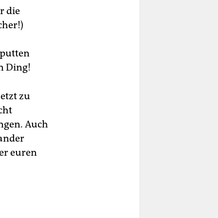
r die
cher!)
aputten
n Ding!
etzt zu
cht
ingen. Auch
nander
er euren