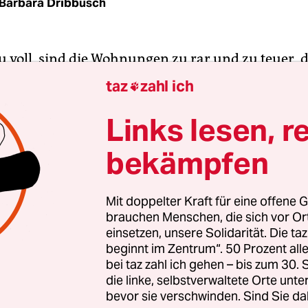
Barbara Dribbusch
zu voll, sind die Wohnungen zu rar und zu teuer, d
die Straßen zu eng? Sollte die Stadt also am besten
taz
zahl ich

p verhängen? Der Berliner CDU-Politiker Christi
batte entfacht, als er im Rundfunk RBB eine Art
Be
Links lesen, r
ussprach: „Wir müssen denen, die hierher komm
bekämpfen
 keine falschen Erwartungen. Wir haben die Infr
könnt hier nicht herziehen!“
Mit doppelter Kraft für eine offene G
brauchen Menschen, die sich vor O
t hässlich zu machen, damit man in Ruhe gelassen 
einsetzen, unsere Solidarität. Die ta
 Akt der Verzweiflung. Und der Hysterie. Jeder Zu
beginnt im Zentrum“. 50 Prozent a
asiatischen Metropole würde milde lächeln, wen
bei taz zahl ich gehen – bis zum 30
„überfüllt“ bezeichnete.
Unzureichende Infrastru
die linke, selbstverwaltete Orte unte
bevor sie verschwinden. Sind Sie da
er Bangkok kennt man andere Aggregatszustän