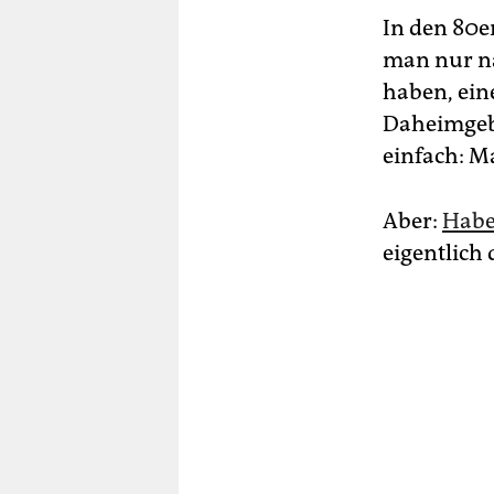
In den 80e
man nur na
haben, eine
Daheimgebl
einfach: M
Aber:
Habe
eigentlich 