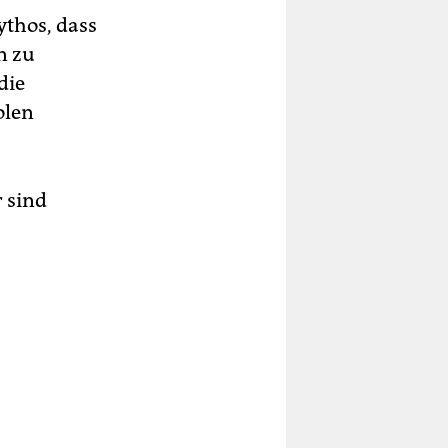
ythos, dass
n zu
die
olen
r sind