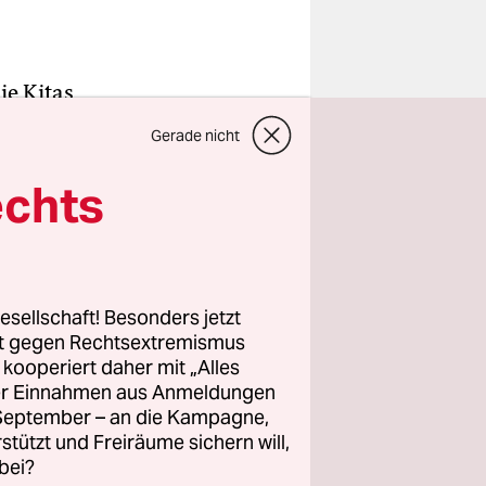
ie Kitas
 eine Art
Gerade nicht
an Gräff
rlin-
echts
en sagen:
astruktur
esellschaft! Besonders jetzt
rt gegen Rechtsextremismus
wird, ist
z kooperiert daher mit „Alles
gereiste
ller Einnahmen aus Anmeldungen
n man
. September – an die Kampagne,
ktur
? In
rstützt und Freiräume sichern will,
bei?
de von