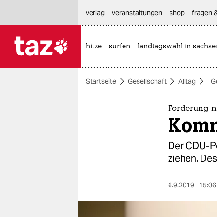
hautnavigation anspringen
hauptinhalt anspringen
footer anspringen
verlag
veranstaltungen
shop
fragen &
hitze
surfen
landtagswahl in sachse

taz zahl ich
taz zahl ich
Startseite
Gesellschaft
Alltag
Ge
themen
politik
Forderung 
Komm
öko
Der CDU-Pol
gesellschaft
ziehen. Des
kultur
6.9.2019
15:06
sport