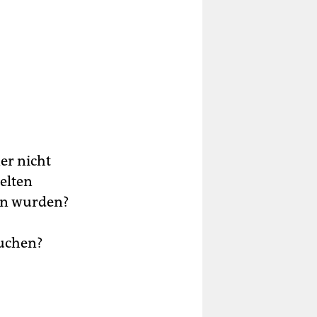
er nicht
elten
en wurden?
auchen?