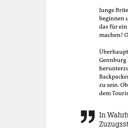
Junge Brit
beginnen u
das für ein
machen? Ode
Überhaupt 
Gennburg h
herunterzu
Backpacker
zu sein. O
dem Touris
In Wahrhe

Zuzugsst