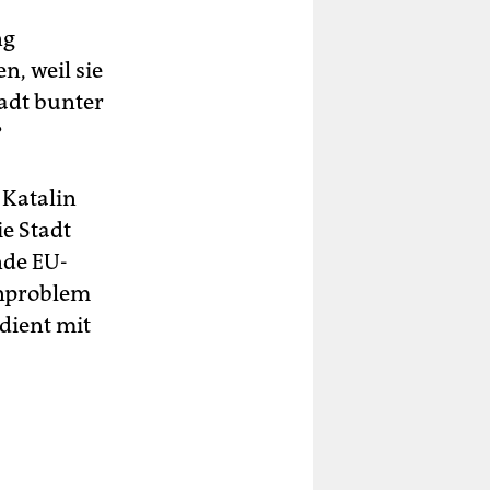
ng
, weil sie
tadt bunter
?
 Katalin
e Stadt
nde EU-
enproblem
dient mit