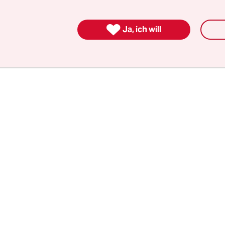
ssen in Straßen und Häusern. Allerdings leben
e Familien zu fünft in zwei Hostelzimmern, und d

Ja, ich will
Aber das ist eine andere Geschichte.