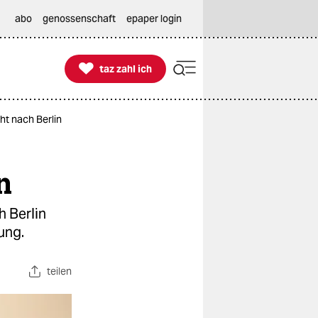
abo
genossenschaft
epaper login

taz zahl ich
taz zahl ich
t nach Berlin
n
h Berlin
ung.
teilen