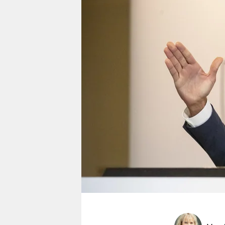
berlin
nord
wahrheit
verlag
verlag
veranstaltungen
shop
fragen & hilfe
unterstützen
abo
genossenschaft