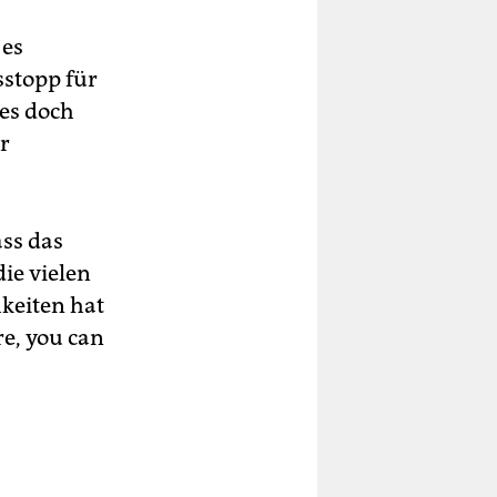
 es
sstopp für
es doch
r
ass das
die vielen
keiten hat
re, you can