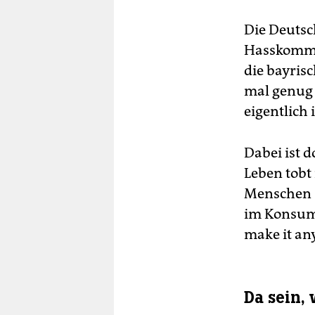
Die Deutsc
Hasskommen
die bayris
mal genug 
eigentlich 
Dabei ist d
Leben tobt 
Menschen s
im Konsum, 
make it an
Da sein,