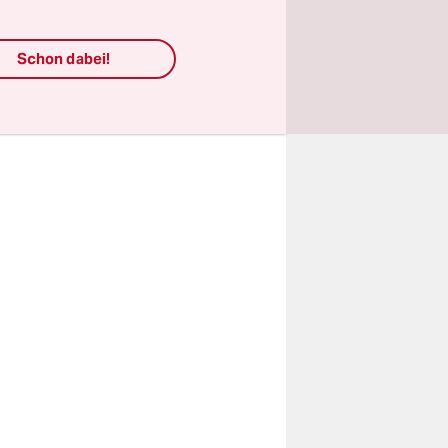
 in Berlin
as
Schon dabei!