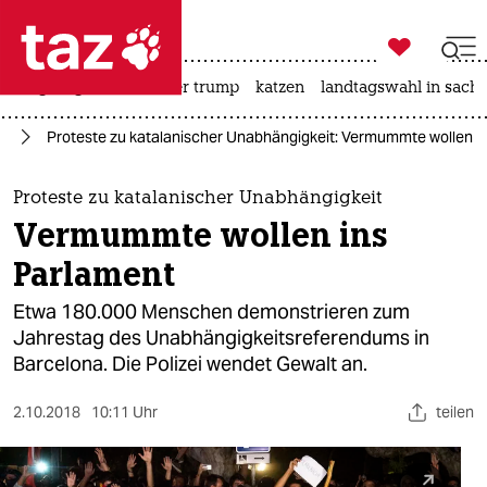

taz zahl ich
bergsteigen
usa unter trump
katzen
landtagswahl in sachs

taz zahl ich
pa
Proteste zu katalanischer Unabhängigkeit: Vermummte wollen i
taz zahl ich
themen
Proteste zu katalanischer Unabhängigkeit
Vermummte wollen ins
politik
Parlament
öko
Etwa 180.000 Menschen demonstrieren zum
Jahrestag des Unabhängigkeitsreferendums in
gesellschaft
Barcelona. Die Polizei wendet Gewalt an.
kultur
2.10.2018
10:11 Uhr
teilen
sport