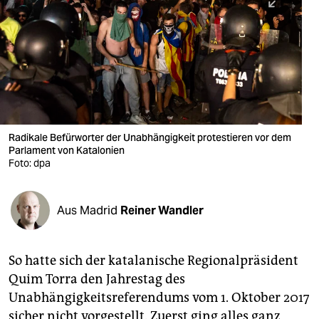
berlin
nord
wahrheit
verlag
verlag
Radikale Befürworter der Unabhängigkeit protestieren vor dem
Parlament von Katalonien
veranstaltungen
Foto: dpa
shop
fragen & hilfe
Aus Madrid
Reiner Wandler
unterstützen
So hatte sich der katalanische Regionalpräsident
abo
Quim Torra den Jahrestag des
genossenschaft
Unabhängigkeitsreferendums vom 1. Oktober 2017
sicher nicht vorgestellt. Zuerst ging alles ganz