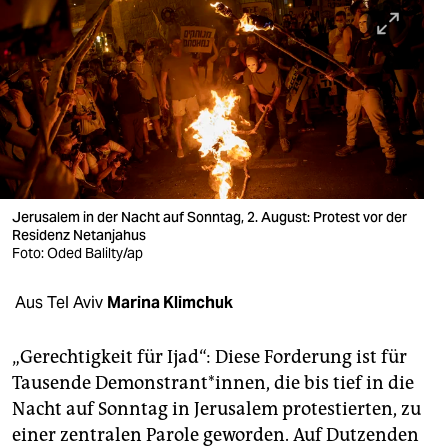
berlin
nord
wahrheit
verlag
verlag
veranstaltungen
Jerusalem in der Nacht auf Sonntag, 2. August: Protest vor der
Residenz Netanjahus
shop
Foto: Oded Balilty/ap
fragen & hilfe
Aus Tel Aviv
Marina Klimchuk
unterstützen
„Gerechtigkeit für Ijad“: Diese Forderung ist für
abo
Tausende Demonstrant*innen, die bis tief in die
Nacht auf Sonntag in Jerusalem protestierten, zu
genossenschaft
einer zentralen Parole geworden. Auf Dutzenden