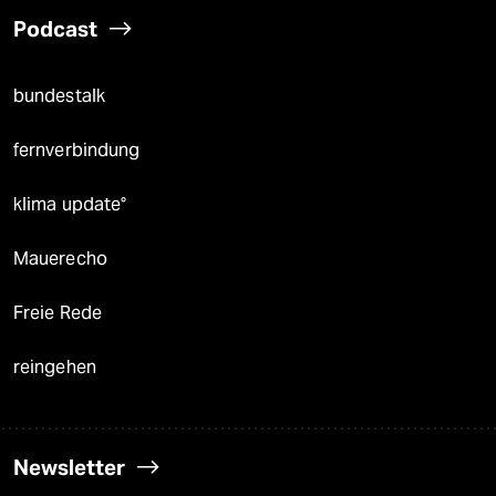
Podcast
bundestalk
fernverbindung
klima update°
Mauerecho
Freie Rede
reingehen
Newsletter