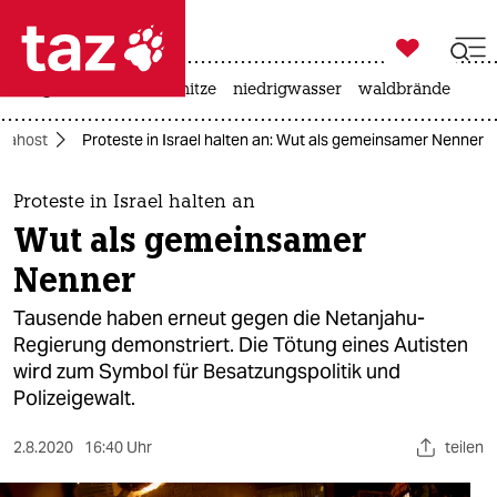

taz zahl ich
krieg in der ukraine
hitze
niedrigwasser
waldbrände

taz zahl ich
Nahost
Proteste in Israel halten an: Wut als gemeinsamer Nenner
taz zahl ich
themen
Proteste in Israel halten an
Wut als gemeinsamer
politik
Nenner
öko
Tausende haben erneut gegen die Netanjahu-
Regierung demonstriert. Die Tötung eines Autisten
gesellschaft
wird zum Symbol für Besatzungspolitik und
Polizeigewalt.
kultur
sport
2.8.2020
16:40 Uhr
teilen