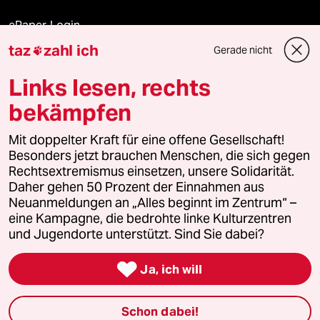
ePaper Login
taz
zahl ich
Gerade nicht

Downloads für Abonnierende
Links lesen, rechts
bekämpfen
© 2026 taz Verlags und Vertriebs GmbH
Mit doppelter Kraft für eine offene Gesellschaft!
Alle Rechte vorbehalten. Bei rechtlichen Fragen oder für Genehmigungen
wenden Sie sich bitte an
lizenzen@taz.de
Besonders jetzt brauchen Menschen, die sich gegen
Rechtsextremismus einsetzen, unsere Solidarität.
Daher gehen 50 Prozent der Einnahmen aus
Feedback
Redaktionsstatut
Kommune-Richtlinien
KI-
Neuanmeldungen an „Alles beginnt im Zentrum“ –
eine Kampagne, die bedrohte linke Kulturzentren
Leitlinie
Informant
Datenschutz
Impressum
AGB
und Jugendorte unterstützt. Sind Sie dabei?
Seitenwende
Einwilligungen widerrufen (Ads)

Ja, ich will
Schon dabei!