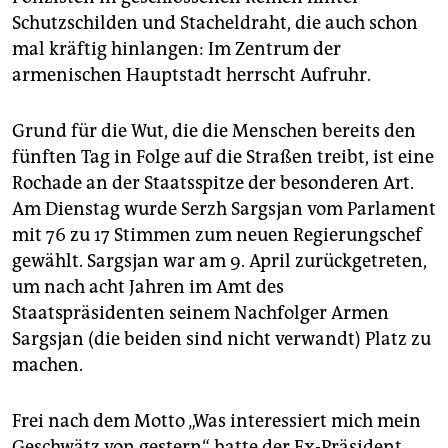
epaper login
Schutzschilden und Stacheldraht, die auch schon
mal kräftig hinlangen: Im Zentrum der
armenischen Hauptstadt herrscht Aufruhr.
Grund für die Wut, die die Menschen bereits den
fünften Tag in Folge auf die Straßen treibt, ist eine
Rochade an der Staatsspitze der besonderen Art.
Am Dienstag wurde Serzh Sargsjan vom Parlament
mit 76 zu 17 Stimmen zum neuen Regierungschef
gewählt. Sargsjan war am 9. April zurückgetreten,
um nach acht Jahren im Amt des
Staatspräsidenten seinem Nachfolger Armen
Sargsjan (die beiden sind nicht verwandt) Platz zu
machen.
Frei nach dem Motto „Was interessiert mich mein
Geschwätz von gestern“ hatte der Ex-Präsident