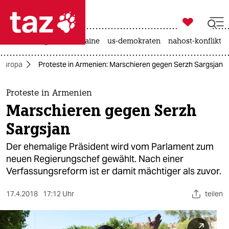

taz zahl ich
hitze
krieg in der ukraine
us-demokraten
nahost-konflikt

taz zahl ich
Europa
Proteste in Armenien: Marschieren gegen Serzh Sargsjan
taz zahl ich
themen
Proteste in Armenien
Marschieren gegen Serzh
politik
Sargsjan
öko
Der ehemalige Präsident wird vom Parlament zum
neuen Regierungschef gewählt. Nach einer
gesellschaft
Verfassungsreform ist er damit mächtiger als zuvor.
kultur
17.4.2018
17:12 Uhr
teilen
sport