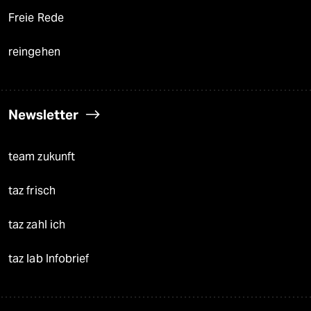
Freie Rede
reingehen
Newsletter
team zukunft
taz frisch
taz zahl ich
taz lab Infobrief