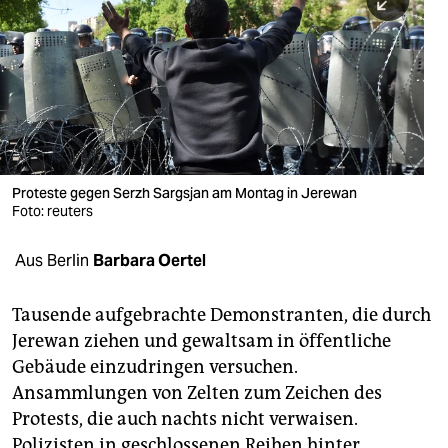
berlin
nord
wahrheit
verlag
verlag
Proteste gegen Serzh Sargsjan am Montag in Jerewan
Foto: reuters
veranstaltungen
shop
Aus Berlin
Barbara Oertel
fragen & hilfe
Tausende aufgebrachte Demonstranten, die durch
unterstützen
Jerewan ziehen und gewaltsam in öffentliche
Gebäude einzudringen versuchen.
abo
Ansammlungen von Zelten zum Zeichen des
genossenschaft
Protests, die auch nachts nicht verwaisen.
Polizisten in geschlossenen Reihen hinter