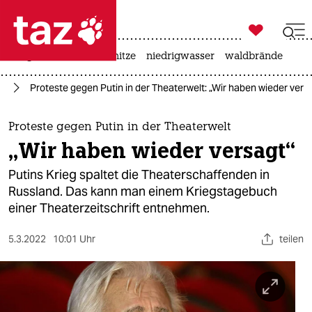

taz zahl ich
krieg in der ukraine
hitze
niedrigwasser
waldbrände

taz zahl ich
ne
Proteste gegen Putin in der Theaterwelt: „Wir haben wieder vers
taz zahl ich
themen
Proteste gegen Putin in der Theaterwelt
„Wir haben wieder versagt“
politik
Putins Krieg spaltet die Theaterschaffenden in
öko
Russland. Das kann man einem Kriegstagebuch
einer Theaterzeitschrift entnehmen.
gesellschaft
5.3.2022
10:01 Uhr
teilen
kultur
sport