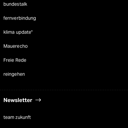
bundestalk
fernverbindung
klima update°
Mauerecho
Freie Rede
reingehen
Newsletter
team zukunft