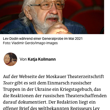
berlin
nord
wahrheit
verlag
Lev Dodin während einer Generalprobe im Mai 2021
verlag
Foto: Vladimir Gerdo/imago-images
veranstaltungen
Von
Katja Kollmann
shop
fragen & hilfe
Auf der Webseite der Moskauer Thea­terzeitschrift
unterstützen
Teatr
gibt es seit dem Einmarsch russischer
Truppen in der Ukraine ein Kriegstagebuch, das
abo
die Reaktionen der russischen Thea­ter­schaf­fen­den
genossenschaft
darauf dokumentiert. Der Redaktion liegt ein
offener Brief des weltbekannten Regisseurs Lev