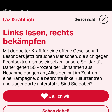
ePaper Login
taz
zahl ich
Gerade nicht

Downloads für Abonnierende
Links lesen, rechts
bekämpfen
© 2026 taz Verlags und Vertriebs GmbH
Alle Rechte vorbehalten. Bei rechtlichen Fragen oder für Genehmigungen
Mit doppelter Kraft für eine offene Gesellschaft!
wenden Sie sich bitte an
lizenzen@taz.de
Besonders jetzt brauchen Menschen, die sich gegen
Rechtsextremismus einsetzen, unsere Solidarität.
Daher gehen 50 Prozent der Einnahmen aus
Feedback
Redaktionsstatut
Kommune-Richtlinien
KI-
Neuanmeldungen an „Alles beginnt im Zentrum“ –
eine Kampagne, die bedrohte linke Kulturzentren
Leitlinie
Informant
Datenschutz
Impressum
AGB
und Jugendorte unterstützt. Sind Sie dabei?
Seitenwende
Einwilligungen widerrufen (Ads)

Ja, ich will
Schon dabei!