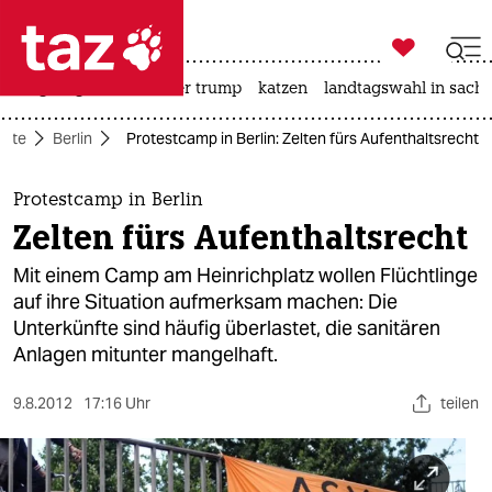

taz zahl ich
bergsteigen
usa unter trump
katzen
landtagswahl in sachs

taz zahl ich
eite
Berlin
Protestcamp in Berlin: Zelten fürs Aufenthaltsrecht
taz zahl ich
themen
Protestcamp in Berlin
Zelten fürs Aufenthaltsrecht
politik
Mit einem Camp am Heinrichplatz wollen Flüchtlinge
öko
auf ihre Situation aufmerksam machen: Die
Unterkünfte sind häufig überlastet, die sanitären
gesellschaft
Anlagen mitunter mangelhaft.
kultur
9.8.2012
17:16 Uhr
teilen
sport