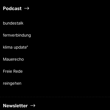
Podcast
bundestalk
fernverbindung
klima update°
Mauerecho
Freie Rede
reingehen
Newsletter