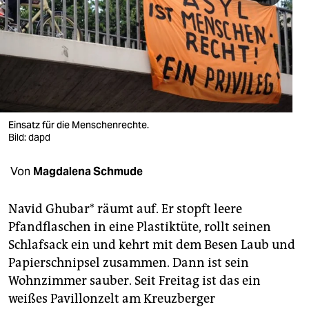
berlin
nord
wahrheit
verlag
verlag
Einsatz für die Menschenrechte.
Bild: dapd
veranstaltungen
Von
Magdalena Schmude
shop
fragen & hilfe
Navid Ghubar* räumt auf. Er stopft leere
Pfandflaschen in eine Plastiktüte, rollt seinen
unterstützen
Schlafsack ein und kehrt mit dem Besen Laub und
abo
Papierschnipsel zusammen. Dann ist sein
Wohnzimmer sauber. Seit Freitag ist das ein
genossenschaft
weißes Pavillonzelt am Kreuzberger