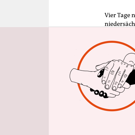
epaper login
Vier Tage 
niedersäch
unmittelba
protestier
Abschiebeb
Organisati
niedersäch
Göttingen.
Die neue A
einer Absch
für das Ab
nach und n
Arbeitspen