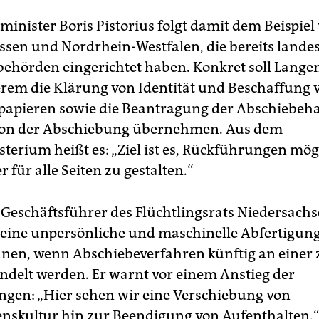
inister Boris Pistorius folgt damit dem Beispiel
ssen und Nordrhein-Westfalen, die bereits lande
ehörden eingerichtet haben. Konkret soll Lang
rem die Klärung von Identität und Beschaffung 
papieren sowie die Beantragung der Abschiebeha
ion der Abschiebung übernehmen. Aus dem
terium heißt es: „Ziel ist es, Rückführungen mög
r für alle Seiten zu gestalten.“
 Geschäftsführer des Flüchtlingsrats Niedersachs
 eine unpersönliche und maschinelle Abfertigun
nen, wenn Abschiebeverfahren künftig an einer 
andelt werden. Er warnt vor einem Anstieg der
gen: „Hier sehen wir eine Verschiebung von
skultur hin zur Beendigung von Aufenthalten.