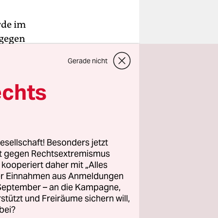
rde im
agegen
ntInnen
Gerade nicht
 über 50
echts
ie
nen aus
esellschaft! Besonders jetzt
afens und
rt gegen Rechtsextremismus
z kooperiert daher mit „Alles
tstellen
ller Einnahmen aus Anmeldungen
hörde soll
. September – an die Kampagne,
um dem
rstützt und Freiräume sichern will,
Bisher lag
bei?