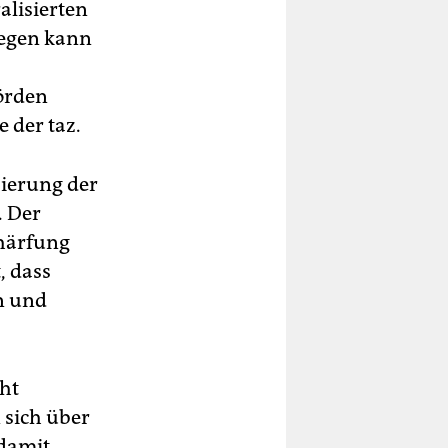
alisierten
gegen kann
örden
 der taz.
sierung der
. Der
chärfung
, dass
n und
cht
 sich über
 damit