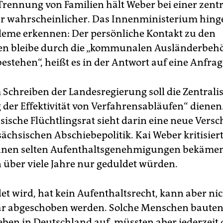
Trennung von Familien hält Weber bei einer zentr
rgeben sie am Flughafen der Bundespolizei.
r wahrscheinlicher. Das Innenministerium hin
leme erkennen: Der persönliche Kontakt zu den
ten bleibe durch die „kommunalen Ausländerbeh
estehen“, heißt es in der Antwort auf eine Anfrage
 Schreiben der Landesregierung soll die Zentrali
der Effektivität von Verfahrensabläufen“ dienen
sische Flüchtlingsrat sieht darin eine neue Vers
ächsischen Abschiebepolitik. Kai Weber kritisiert
nnen selten Aufenthaltsgenehmigungen bekäme
n über viele Jahre nur geduldet würden.
et wird, hat kein Aufenthaltsrecht, kann aber ni
r abgeschoben werden. Solche Menschen bauten
Leben in Deutschland auf, müssten aber jederzeit