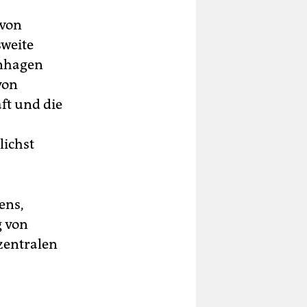
 von
sweite
enhagen
von
ft und die
lichst
ens,
g von
zentralen
“