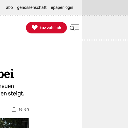
abo
genossenschaft
epaper login

taz zahl ich
taz zahl ich
bei
 neuen
n steigt.
teilen