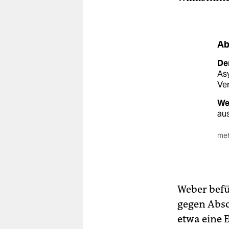
Ab
De
As
Ve
Wen
aus
meh
Di
Aus
Per
ers
Weber befür
Abs
gegen Absc
ein
etwa eine 
Pol