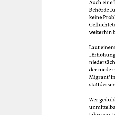
Auch eine 
übe
Behörde fü
keine Prob
Geflüchte
weiterhin b
Laut einem
„Erhöhung 
niedersäch
der nieders
Migrant*i
stattdesse
Wer geduld
unmittelba
Jahre ein 