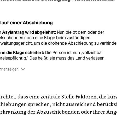
lauf einer Abschiebung
r Asylantrag wird abgelehnt:
Nun bleibt dem oder der
ylsuchenden noch eine Klage beim zuständigen
rwaltungsgericht, um die drohende Abschiebung zu verhinde
n die Klage scheitert:
Die Person ist nun „vollziehbar
reisepflichtig.“ Das heißt, sie muss das Land verlassen.
r anzeigen
e Organisation der Abschiebung beginnt:
Die
länderbehörde prüft die Identität der ausreisepflichtigen
son. Wenn kein Reisepass vorliegt, muss ein Passersatzpapi
tellt werden. Sollte dies nicht möglich sein, ist eine
chtet, dass eine zentrale Stelle Faktoren, die kurz
chiebung nicht möglich. Gibt es ein Passersatzpapier, so wi
hiebungen sprechen, nicht ausreichend berücksi
 Flug gebucht und die Polizei verständigt.
Erkrankung der Abzuschiebenden oder ihrer Ang
izisten holen die Menschen an ihren Aufenthaltsorten ab
u