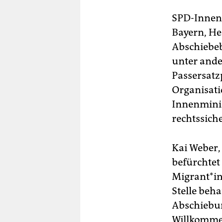
SPD-Innenm
Bayern, He
Abschiebeb
unter ande
Passersatz
Organisat
Innenminis
rechtssiche
Kai Weber,
befürchtet
Migrant*in
Stelle beh
Abschiebun
Willkommen