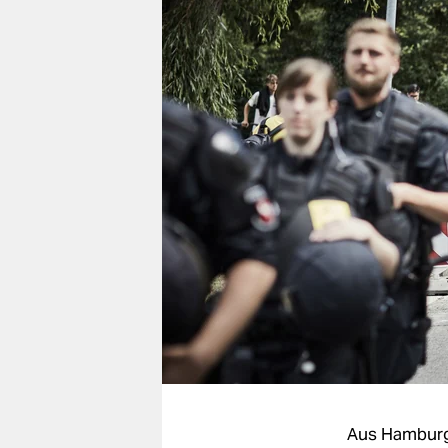
berlin
nord
wahrheit
verlag
verlag
veranstaltungen
shop
fragen & hilfe
unterstützen
abo
genossenschaft
Aus Hambur