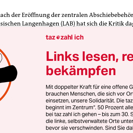
nach der Eröffnung der zentralen Abschiebebehö
sischen Langenhagen (LAB) hat sich die Kritik d
r vor deren Tür artikuliert: Rund 40 Demonstra
taz
zahl ich

ten unter dem Motto „NEIN zur zentralen
ehörde“. Aufgerufen dazu hatte ein Bündnis aus
Links lesen, r
on, darunter der Flüchtlingsrat Niedersachsen, d
bekämpfen
sische Linke und eine Hochschulgruppe der Grü
Mit doppelter Kraft für eine offene G
ußenstelle der LAB liegt in der Nähe eines Flugh
brauchen Menschen, die sich vor O
einsetzen, unsere Solidarität. Die ta
iebehaftanstalt. Für das Jahr 2019 sind 50 Vollzei
beginnt im Zentrum“. 50 Prozent a
schiebezentrum Langenhagen vorgesehen. Die Be
bei taz zahl ich gehen – bis zum 30
ach auf 200 Vollzeitstellen ausgebaut werden, 
die linke, selbstverwaltete Orte unte
sum von ganz Niedersachsen gerecht zu werden. 
bevor sie verschwinden. Sind Sie da