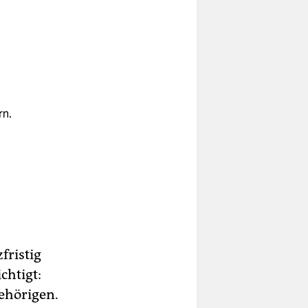
rn.
er
fristig
rd
chtigt:
ehörigen.
nd