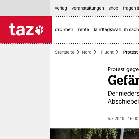
hautnavigation anspringen
hauptinhalt anspringen
footer anspringen
verlag
veranstaltungen
shop
fragen &
drohnen
rente
landtagswahl in sach

taz zahl ich
taz zahl ich
Startseite
Nord
Flucht
Protest
themen
politik
Protest geg
Gefä
öko
Der nieders
gesellschaft
Abschiebeb
kultur
5.7.2019
16:00
sport