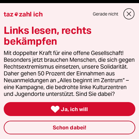
USA unter Trump
taz
zahl ich
Gerade nicht

Katzen
Links lesen, rechts
Hitze
bekämpfen
Landtagswahl in Sachsen-Anhalt
Mit doppelter Kraft für eine offene Gesellschaft!
Besonders jetzt brauchen Menschen, die sich gegen
Ceuta
Rechtsextremismus einsetzen, unsere Solidarität.
Daher gehen 50 Prozent der Einnahmen aus
Neuanmeldungen an „Alles beginnt im Zentrum“ –
Hitze
eine Kampagne, die bedrohte linke Kulturzentren
und Jugendorte unterstützt. Sind Sie dabei?

Ja, ich will
Verlag
Schon dabei!
Aktuelles