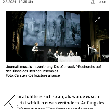
berlin
2.8.2024
19:35 Uhr
teilen
nord
wahrheit
verlag
verlag
veranstaltungen
shop
Journalismus als Inszenierung: Die „Correctiv“-Recherche auf
fragen & hilfe
der Bühne des Berliner Ensembles
Foto: Carsten Koall/picture alliance
unterstützen
abo
K
urz fühlte es sich so an, als würde es sich
genossenschaft
jetzt wirklich etwas verändern.
Anfang des