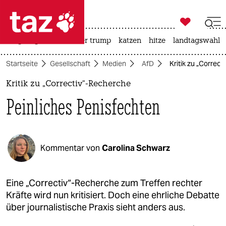

taz zahl ich
bergsteigen
usa unter trump
katzen
hitze
landtagswahl i

taz zahl ich
Startseite
Gesellschaft
Medien
AfD
Kritik zu „Correc
taz zahl ich
Kritik zu „Correctiv“-Recherche
themen
Peinliches Penisfechten
politik
öko
Kommentar von
Carolina Schwarz
gesellschaft
kultur
Eine „Correctiv“-Recherche zum Treffen rechter
Kräfte wird nun kritisiert. Doch eine ehrliche Debatte
sport
über journalistische Praxis sieht anders aus.