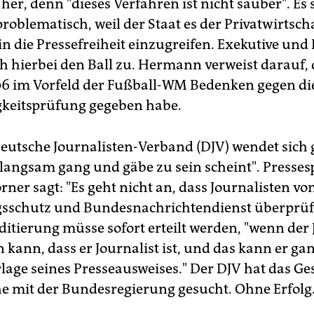
er, denn "dieses Verfahren ist nicht sauber". Es 
oblematisch, weil der Staat es der Privatwirtsch
in die Pressefreiheit einzugreifen. Exekutive und
ch hierbei den Ball zu. Hermann verweist darauf, 
06 im Vorfeld der Fußball-WM Bedenken gegen di
gkeitsprüfung gegeben habe.
eutsche Journalisten-Verband (DJV) wendet sich 
e langsam gang und gäbe zu sein scheint". Presse
ner sagt: "Es geht nicht an, dass Journalisten v
sschutz und Bundesnachrichtendienst überprüf
ditierung müsse sofort erteilt werden, "wenn der 
 kann, dass er Journalist ist, und das kann er ga
rlage seines Presseausweises." Der DJV hat das Ge
he mit der Bundesregierung gesucht. Ohne Erfolg