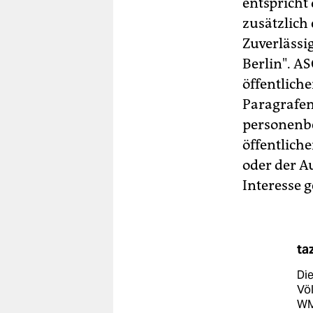
entspricht
zusätzlich
Zuverlässi
Berlin". A
öffentlich
Paragrafen
personenbe
öffentliche
oder der A
Interesse g
ta
Die
Völ
WM 