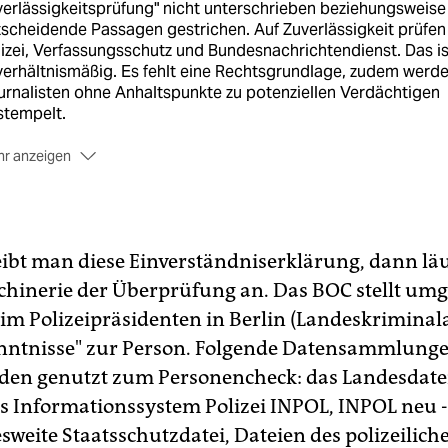
erlässigkeitsprüfung" nicht unterschrieben beziehungsweise
scheidende Passagen gestrichen. Auf Zuverlässigkeit prüfen
izei, Verfassungsschutz und Bundesnachrichtendienst. Das is
erhältnismäßig. Es fehlt eine Rechtsgrundlage, zudem werd
rnalisten ohne Anhaltspunkte zu potenziellen Verdächtigen
stempelt.
r anzeigen
s Organisationskomitee hat den taz-Redakteuren daraufhin
ne Akkreditierung ausgestellt. Sie können nicht aus dem
mpiastadion von der WM berichten. De facto wurde ihnen ei
chäftigungsverbot erteilt.
ibt man diese Einverständniserklärung, dann läu
h Prüfung des Falles ist die Rechtsabteilung der taz zu dem
chinerie der Überprüfung an. Das BOC stellt um
ebnis gekommen, dass juristische Schritte aussichtslos sind
im Polizeipräsidenten in Berlin (Landeskriminal
l es sich um einen privaten Veranstalter handelt, der nur auf
 Zivilrechtsweg hätte verklagt werden können. Formal hätte
nntnisse" zur Person. Folgende Datensammlunge
 taz zwar einen Antrag auf Erlass einer einstweiligen Verfügu
rden genutzt zum Personencheck: das Landesdat
llen können. Da jedoch im deutschen Recht Vertragsfreiheit
rscht, besteht keine Rechtsgrundlage, die den Veranstalter
s Informationssystem Polizei INPOL, INPOL neu - 
u zwingen könnte, eine Akkreditierung auszustellen. Der priv
sweite Staatsschutzdatei, Dateien des polizeilich
anstalter kann die Bedingungen für die Teilnahme selbst