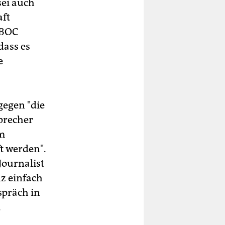
sei auch
aft
 BOC
dass es
e
gegen "die
sprecher
om
t werden".
Journalist
nz einfach
spräch in
.