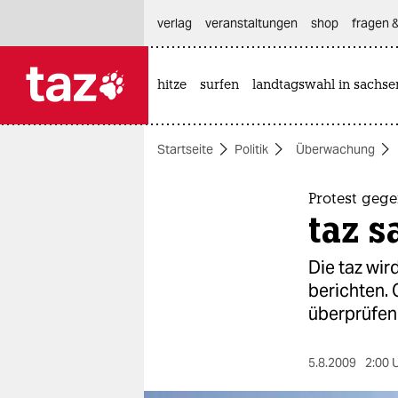
hautnavigation anspringen
hauptinhalt anspringen
footer anspringen
verlag
veranstaltungen
shop
fragen &
hitze
surfen
landtagswahl in sachse

taz zahl ich
taz zahl ich
Startseite
Politik
Überwachung
themen
politik
Protest geg
taz 
öko
Die taz wir
gesellschaft
berichten. 
überprüfen
kultur
sport
5.8.2009
2:00 