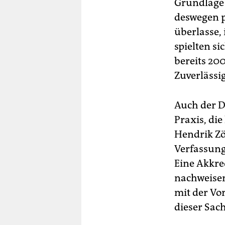
Grundlage h
deswegen pr
überlasse, 
spielten si
bereits 20
Zuverlässi
Auch der D
Praxis, di
Hendrik Zör
Verfassung
Eine Akkre
nachweisen
mit der Vo
dieser Sac