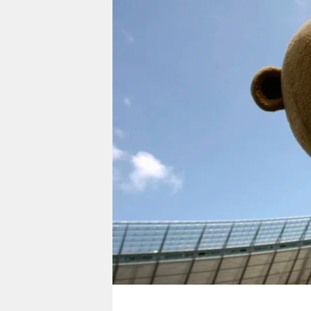
berlin
nord
wahrheit
verlag
verlag
veranstaltungen
shop
fragen & hilfe
unterstützen
abo
genossenschaft