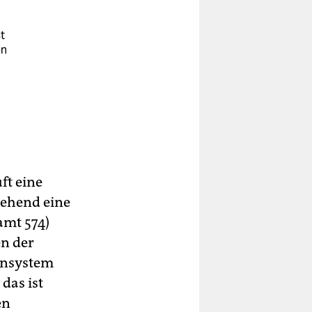
t
en
n
ft eine
gehend eine
,
amt 574)
n der
ng
ensystem
das ist
ate
en