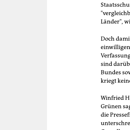
Staatsschut
bes
den
"vergleich
ger
Länder", wi
es
übe
Doch damit
TA
einwilligen
Verfassung
sind darüb
Bundes sow
kriegt kei
Winfried H
Grünen sag
die Pressef
unterschre