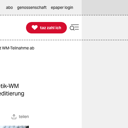
abo
genossenschaft
epaper login

taz zahl ich
taz zahl ich
agt WM-Teilnahme ab
letik-WM
editierung
teilen