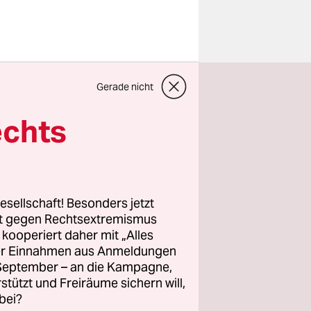
rste
Gerade nicht
r
echts
s Plastik.
n wir den
esellschaft! Besonders jetzt
ie diese WM
rt gegen Rechtsextremismus
 August
z kooperiert daher mit „Alles
ller Einnahmen aus Anmeldungen
dem
. September – an die Kampagne,
e Berlin
rstützt und Freiräume sichern will,
bei?