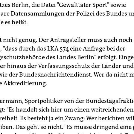
zes Berlin, die Datei "Gewalttäter Sport" sowie
timmen. Lässt man sich auf seine Konditionen nicht ein, kan
 Zutritt verweigern. Juristisch ist das nicht angreifbar - doc
bare Datensammlungen der Polizei des Bundes u
ade bei Veranstaltungen von großem öffentlichen Interesse i
e es heißt.
 recht fragwürdig, wenn die Zugangsbedingungen derart
rtrieben werden und sich der Staat ins Privatrecht flüchtet.
 nicht genug. Der Antragsteller muss auch noch
Z
, "dass durch das LKA 574 eine Anfrage bei der
sschutzbehörde des Landes Berlin" erfolgt. Ein
er hinaus der Verfassungsschutz der Länder und
ie der Bundesnachrichtendienst. Wer da nicht 
ne Akkreditierung.
ermann, Sportpolitiker von der Bundestagsfrakti
t: "Es handelt sich hier um einen weitreichenden 
reiheit. Es besteht ja ein Zwang: Wer berichten wi
iben. Das geht so nicht." Es müsse dringend eine 