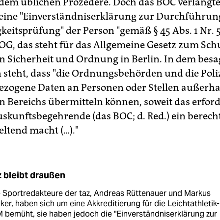
 dem üblichen Prozedere. Doch das BOC verlangt
 eine "Einverständniserklärung zur Durchführun
gkeitsprüfung" der Person "gemäß § 45 Abs. 1 Nr.
SOG, das steht für das Allgemeine Gesetz zum Sch
en Sicherheit und Ordnung in Berlin. In dem bes
 steht, dass "die Ordnungsbehörden und die Poli
zogene Daten an Personen oder Stellen außerha
n Bereichs übermitteln können, soweit das erforde
uskunftsbegehrende (das BOC; d. Red.) ein berech
eltend macht (...)."
z bleibt draußen
 Sportredakteure der taz, Andreas Rüttenauer und Markus
ker, haben sich um eine Akkreditierung für die Leichtathletik-
bemüht, sie haben jedoch die "Einverständniserklärung zur