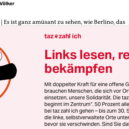
Völker
| Es ist ganz amüsant zu sehen, wie Berlino, das
 der Leichtathletik-Weltmeisterschaft, die allere
taz
zahl ich

ung für das Ereignis erhält. Berlino darf also ins
dion. Und auch Heinrich Clausen darf hinein, de
Links lesen, r
ührer des Organisationskomitees.
bekämpfen
kommt mit Berlino seine Zugangsberechtigung au
Mit den Akkreditierungen sichern und organisiere
Mit doppelter Kraft für eine offene G
sen Arbeitsablauf für knapp 20.000 Beteiligte, d
brauchen Menschen, die sich vor O
nvergesslichen Ereignis machen werden." Am 15.
einsetzen, unsere Solidarität. Die ta
beginnt im Zentrum“. 50 Prozent a
e WM, eine Woche dauert sie. Welcher Journalist 
bei taz zahl ich gehen – bis zum 30
ichen Ereignis beiwohnen darf, das entscheidet di
die linke, selbstverwaltete Orte unte
g Committee GmbH, kurz BOC.
bevor sie verschwinden. Sind Sie da