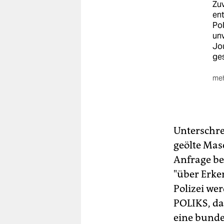
Zuv
ent
Pol
unv
Jou
ge
meh
Da
kei
Oly
Bes
Unterschre
Nac
geölte Mas
Erg
Anfrage be
wei
dem
"über Erke
die
Polizei we
ste
her
POLIKS, da
daz
eine bunde
Ver