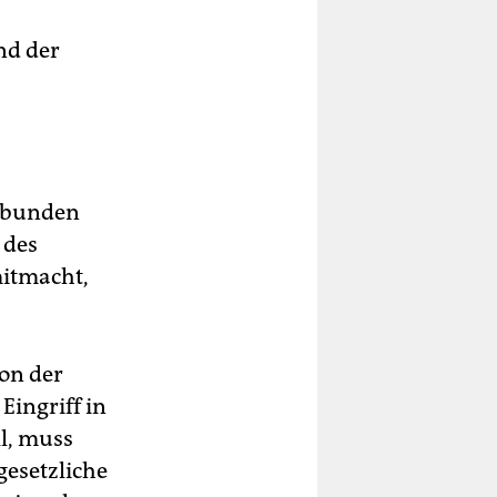
n er
h
nd der
st
gebunden
 des
mitmacht,
on der
Eingriff in
ll, muss
gesetzliche