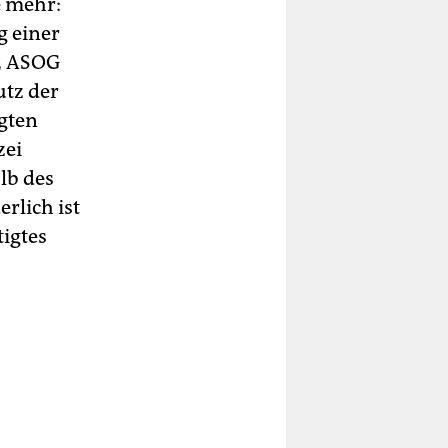
e mehr:
g einer
 5 ASOG
utz der
agten
zei
lb des
rlich ist
tigtes