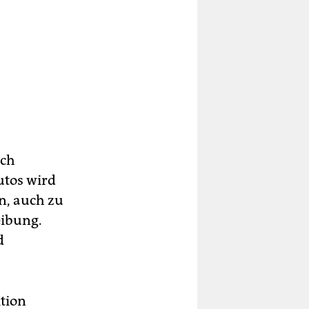
och
utos wird
n, auch zu
eibung.
d
ktion