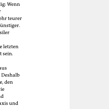
llig: Wenn
r
ehr teurer
günstiger.
siler
e letzten
 sein.
taus
 Deshalb
e, den
ie
nd
axis und