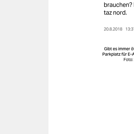
berlin
brauchen? 
taz nord.
nord
wahrheit
20.8.2018
13:3
verlag
Gibt es immer öf
verlag
Parkplatz für E-
Foto:
veranstaltungen
shop
fragen & hilfe
unterstützen
abo
genossenschaft