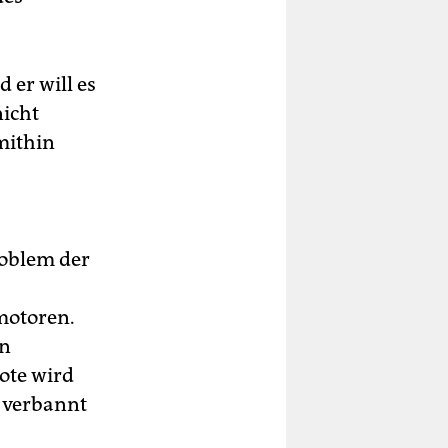
 er will es
nicht
mithin
roblem der
motoren.
in
ote wird
 verbannt