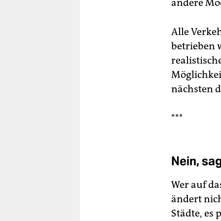
andere Mod
Alle Verke
betrieben 
realistisch
Möglichkeit
nächsten d
***
Nein, sa
Wer auf das
ändert nic
Städte, es 