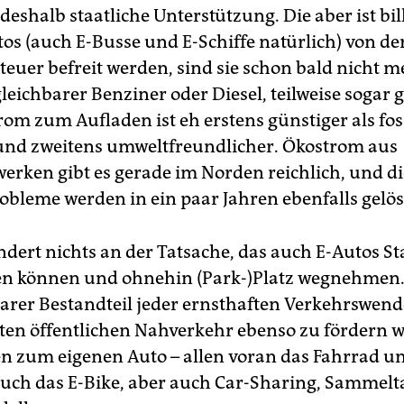
deshalb staatliche Unterstützung. Die aber ist bi
tos (auch E-Busse und E-Schiffe natürlich) von de
euer befreit werden, sind sie schon bald nicht m
gleichbarer Benziner oder Diesel, teilweise sogar 
rom zum Aufladen ist eh erstens günstiger als fos
 und zweitens umweltfreundlicher. Ökostrom aus
erken gibt es gerade im Norden reichlich, und di
obleme werden in ein paar Jahren ebenfalls gelöst
ndert nichts an der Tatsache, das auch E-Autos S
en können und ohnehin (Park-)Platz wegnehmen.
tarer Bestandteil jeder ernsthaften Verkehrswend
rten öffentlichen Nahverkehr ebenso zu fördern w
en zum eigenen Auto – allen voran das Fahrrad u
auch das E-Bike, aber auch Car-Sharing, Sammelt