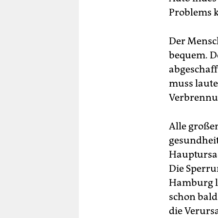
Problems k
Der Mensch 
bequem. De
abgeschaff
muss lauten
Verbrennu
Alle große
gesundheit
Hauptursac
Die Sperru
Hamburg lö
schon bald
die Verurs