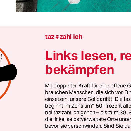
taz
zahl ich

 Sven-Michael Veit
Links lesen, r
 entscheidende Begriff lautet Wende. Er impliziert
derungen und Neuerungen, technologische wie 
bekämpfen
rkehrswende mithin meint, mobil zu sein, ohne 
u verdrecken. Und dafür ist ein Individualverkeh
Mit doppelter Kraft für eine offene G
cht umweltschädlich ist, die wichtigste Vorausse
brauchen Menschen, die sich vor O
ist die Elektromobilität.
einsetzen, unsere Solidarität. Die ta
beginnt im Zentrum“. 50 Prozent a
bei taz zahl ich gehen – bis zum 30
die linke, selbstverwaltete Orte unte
bevor sie verschwinden. Sind Sie da