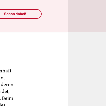
Schon dabei!
enhaft
hn,
nderen
ndet,
. Beim
des