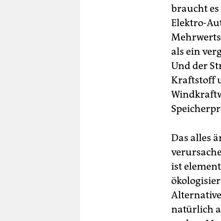
braucht es 
Elek­tro-Au
Mehrwertst
als ein ver
Und der St
Kraftstoff
Windkraftw
Speicherpr
Das alles ä
verursach
ist elemen
ökologisie
Alternativ
natürlich 