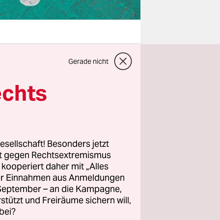
Gerade nicht
echts
mentale.
den
r, der kaum
esellschaft! Besonders jetzt
tzung. Ein
rt gegen Rechtsextremismus
z kooperiert daher mit „Alles
ller Einnahmen aus Anmeldungen
. September – an die Kampagne,
rstützt und Freiräume sichern will,
bei?