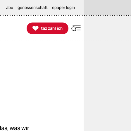
abo
genossenschaft
epaper login

taz zahl ich
taz zahl ich
as, was wir