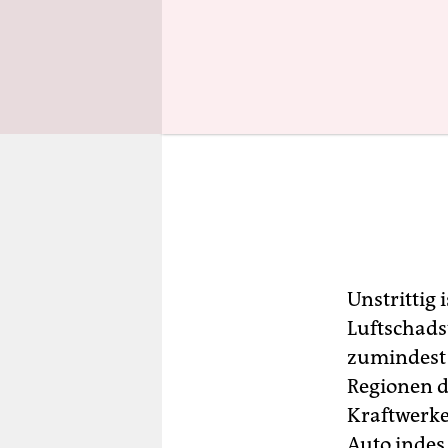
Unstrittig
Luftschads
zumindest 
Regionen di
Kraftwerke
Auto indes