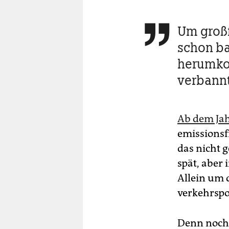
Um großf

schon ba
herumkom
verbannt
Ab dem Ja
emissionsf
das nicht 
spät, aber 
Allein um 
verkehrspo
Denn noch 