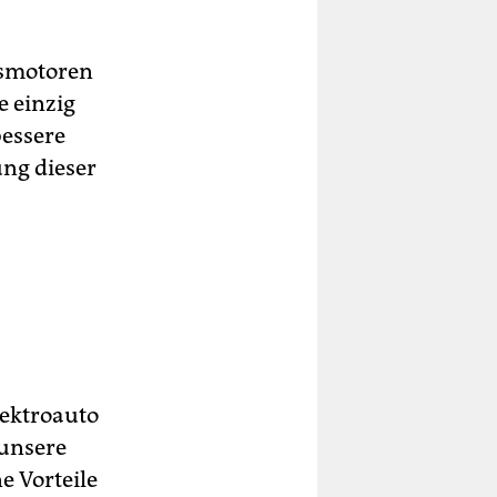
gsmotoren
e einzig
bessere
ung dieser
lektroauto
 unsere
e Vorteile