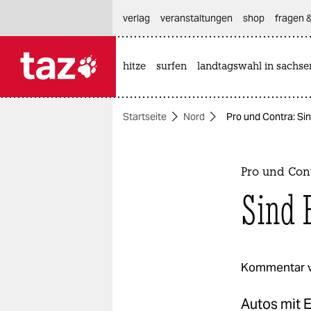
hautnavigation anspringen
hauptinhalt anspringen
footer anspringen
verlag
veranstaltungen
shop
fragen &
hitze
surfen
landtagswahl in sachse

taz zahl ich
taz zahl ich
Startseite
Nord
Pro und Contra: Si
themen
politik
Pro und Con
öko
Sind 
gesellschaft
kultur
Kommentar 
sport
Autos mit E