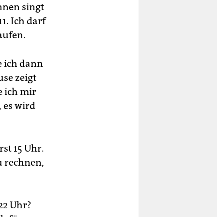
nnen singt
. Ich darf
aufen.
e ich dann
use zeigt
 ich mir
, es wird
rst 15 Uhr.
u rechnen,
22 Uhr?