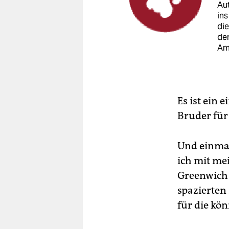
Aut
in
die
der
Am
Es ist ein
Bruder für
Und einmal
ich mit me
Greenwich 
spazierten
für die kö