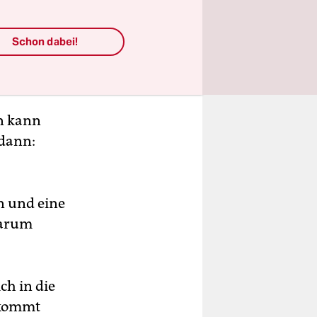
Schon dabei!
on kann
 dann:
n und eine
 Warum
ch in die
t kommt