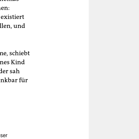
nen:
 existiert
llen, und
e, schiebt
eines Kind
der sah
ankbar für
ser