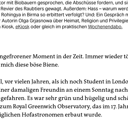
or mit Biobauern gesprochen, die Abschüsse fordern, und s
s Revier des Raubtiers gewagt. Außerdem: Hass – warum wer
 Rohingya in Birma so erbittert verfolgt? Und: Ein Gespräch m
 Autorin Olga Grjasnowa über Heimat, Religion und Privilegie
 Kiosk,
eKiosk
oder gleich im praktischen
Wochenendabo.
 eingefrorener Moment in der Zeit. Immer wieder t
 mich diese böse Biene.
, vor vielen Jahren, als ich noch Student in Lond
iner damaligen Freundin an einem Sonntag nach
gefahren. Es war sehr grün und hügelig und sch
 zum Royal Greenwich Observatory, das im 17. Ja
niglichen Hofastronomen erbaut wurde.