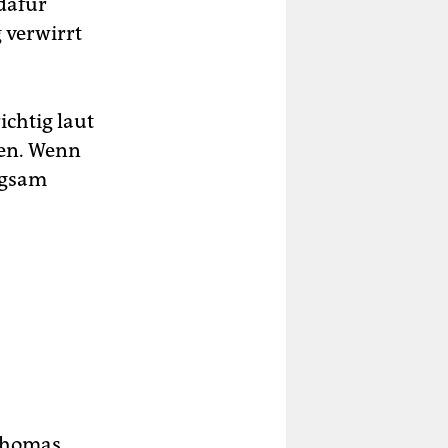
 dafür
g verwirrt
ichtig laut
zen. Wenn
ngsam
 Thomas