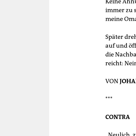
Keine Ahnun
immer zu sp
meine Oma.
Später dre
auf und öf
die Nachba
reicht: Nei
VON
JOHA
***
CONTRA
„Neulich, 