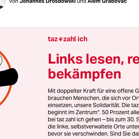
Von
Johannes Drosdowski
und
Alem Grabovac
taz
zahl ich

t“ – das ist Verheißung und Versprechen: Jetzt 
 man darf mit dieser Zeit machen, was man will.
Links lesen, r
rsten Tag, dem Sonntag.
bekämpfen
Mit doppelter Kraft für eine offene G
brauchen Menschen, die sich vor O
einsetzen, unsere Solidarität. Die ta
beginnt im Zentrum“. 50 Prozent a
bei taz zahl ich gehen – bis zum 30
die linke, selbstverwaltete Orte unte
bevor sie verschwinden. Sind Sie da