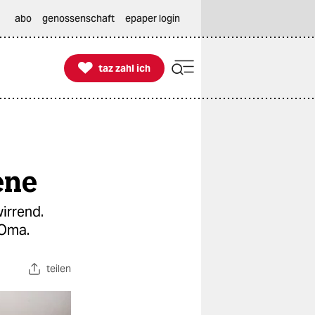
abo
genossenschaft
epaper login

taz zahl ich
taz zahl ich
ene
irrend.
 Oma.
teilen