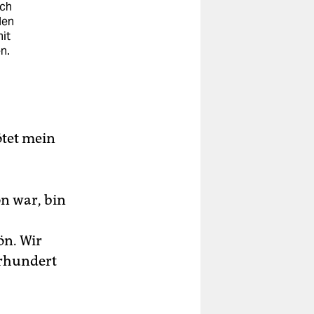
ich
den
it
n.
ötet mein
on war, bin
ön. Wir
hrhundert