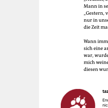
Mann in se
„Gestern, v
nur in uns
die Zeit ma
Wann immer
sich eine a
war, wurde
mich weine
diesen wun
ta
End
nic