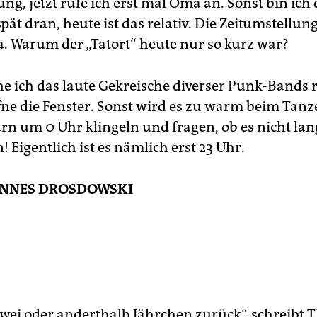
g, jetzt rufe ich erst mal Oma an. Sonst bin ich
ät dran, heute ist das relativ. Die Zeitumstellun
 Warum der „Tatort“ heute nur so kurz war?
he ich das laute Gekreische diverser Punk-Bands r
fne die Fenster. Sonst wird es zu warm beim Tan
rn um 0 Uhr klingeln und fragen, ob es nicht la
n! Eigentlich ist es nämlich erst 23 Uhr.
NNES DROSDOWSKI
zwei oder anderthalb Jährchen zurück“, schreibt