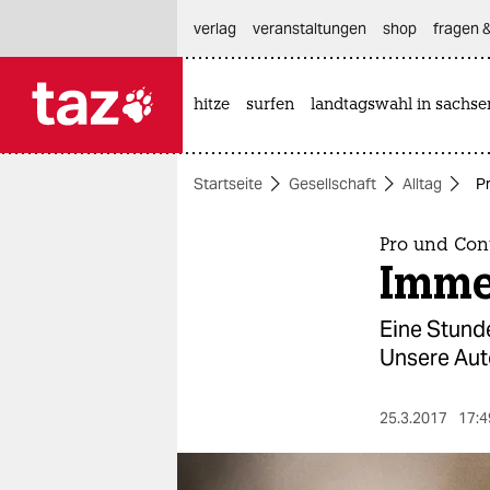
hautnavigation anspringen
hauptinhalt anspringen
footer anspringen
verlag
veranstaltungen
shop
fragen &
hitze
surfen
landtagswahl in sachse

taz zahl ich
taz zahl ich
Startseite
Gesellschaft
Alltag
Pr
themen
politik
Pro und Con
Immer
öko
Eine Stunde
gesellschaft
Unsere Aut
kultur
25.3.2017
17:4
sport