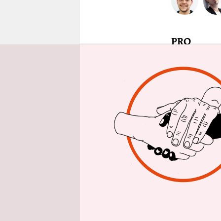
epaper login
PRO
„Sommerzei
Sonne! Und
schon am e