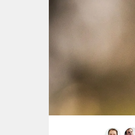
berlin
nord
wahrheit
verlag
verlag
veranstaltungen
shop
fragen & hilfe
unterstützen
abo
genossenschaft