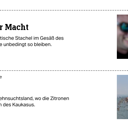
er Macht
atische Stachel im Gesäß des
e unbedingt so bleiben.
e
Sehnsuchtsland, wo die Zitronen
en des Kaukasus.