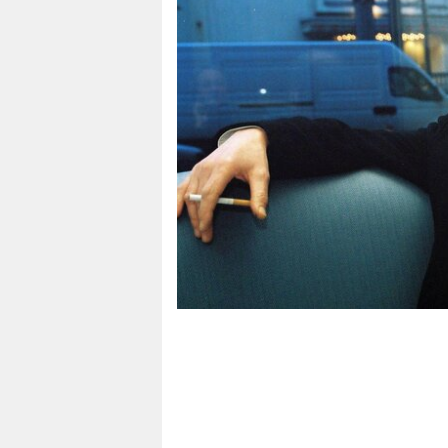
berlin
nord
wahrheit
verlag
verlag
veranstaltungen
shop
fragen & hilfe
unterstützen
abo
genossenschaft