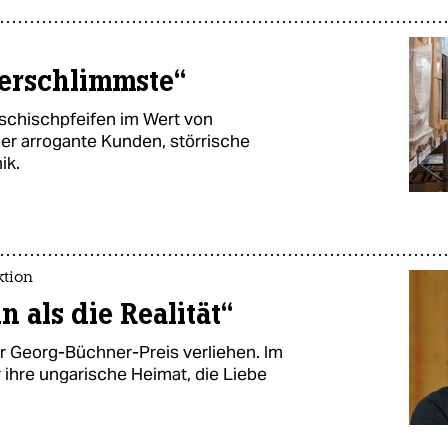
e
lerschlimmste“
aschischpfeifen im Wert von
ber arrogante Kunden, störrische
ik.
ktion
n als die Realität“
r Georg-Büchner-Preis verliehen. Im
r ihre ungarische Heimat, die Liebe