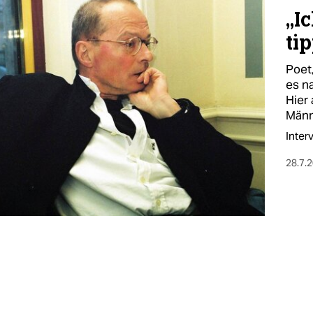
„Ic
tip
Poet
es n
Hier 
Männ
Inter
28.7.