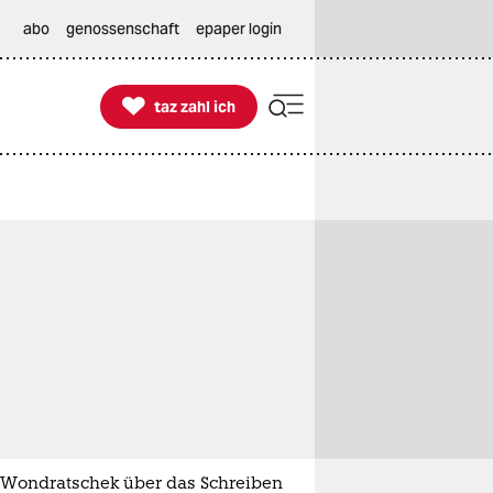
abo
genossenschaft
epaper login

taz zahl ich
taz zahl ich
 Wondratschek über das Schreiben