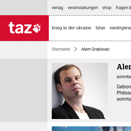
hautnavigation anspringen
hauptinhalt anspringen
footer anspringen
verlag
veranstaltungen
shop
fragen &
krieg in der ukraine
hitze
niedrigwa

taz zahl ich
taz zahl ich
Startseite
Alem Grabovac
themen
Ale
politik
sonnta
öko
Gebore
gesellschaft
Philos
sonnta
kultur
sport