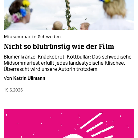
berlin
nord
wahrheit
Midsommar in Schweden
verlag
Nicht so blutrünstig wie der Film
verlag
Blumenkränze, Knäckebrot, Köttbullar: Das schwedische
Midsommarfest erfüllt jedes landestypische Klischee.
veranstaltungen
Überrascht wird unsere Autorin trotzdem.
shop
Von
Katrin Ullmann
fragen & hilfe
19.6.2026
unterstützen
abo
genossenschaft