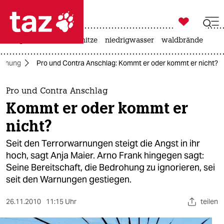

taz zahl ich
krieg in der ukraine
hitze
niedrigwasser
waldbrände

taz zahl ich
achung
Pro und Contra Anschlag: Kommt er oder kommt er nicht?
taz zahl ich
themen
Pro und Contra Anschlag
Kommt er oder kommt er
politik
nicht?
öko
Seit den Terrorwarnungen steigt die Angst in ihr
hoch, sagt Anja Maier. Arno Frank hingegen sagt:
gesellschaft
Seine Bereitschaft, die Bedrohung zu ignorieren, sei
seit den Warnungen gestiegen.
kultur
sport
26.11.2010
11:15 Uhr
teilen