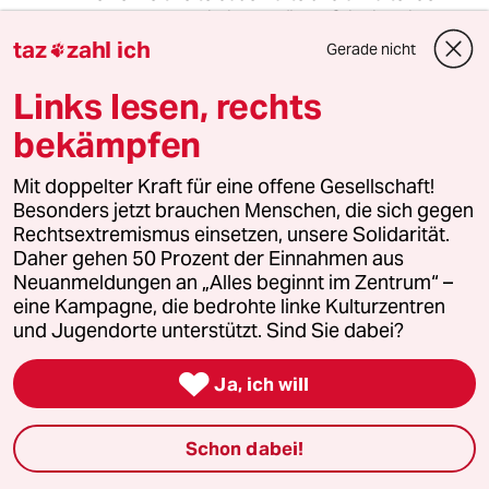
Bedrohung existieren würde. Stilmittel ist der
Erfahrungsbericht und eben jenem ist die
taz
zahl ich
Gerade nicht

absolute subjektivität der Wahrnehmung
immanent.
Links lesen, rechts
bekämpfen
Die persönlichen Erfahrungen einer Reporterin,
welche Tag für Tag mit dem Grauen und dem
Blutdurst der gesamten Welt gefüllt werden
Mit doppelter Kraft für eine offene Gesellschaft!
können im Kontext Terror _nicht_ als neutrale
Besonders jetzt brauchen Menschen, die sich gegen
Meinung gewertet werden.
Rechtsextremismus einsetzen, unsere Solidarität.
Daher gehen 50 Prozent der Einnahmen aus
Frau Maier, sie sind schwer Belastet und
Neuanmeldungen an „Alles beginnt im Zentrum“ –
sollten gegebenenfalls nach Abstand zu dieser
eine Kampagne, die bedrohte linke Kulturzentren
Form des Journalismus suchen, denn gesund
und Jugendorte unterstützt. Sind Sie dabei?
kann eine dauerhafte Belastung dieser Art

nicht seien.
Ja, ich will
Schon dabei!
Nun, ich will mich nicht lumpen und diesem
konglomerat an interessanten Erfahrungen