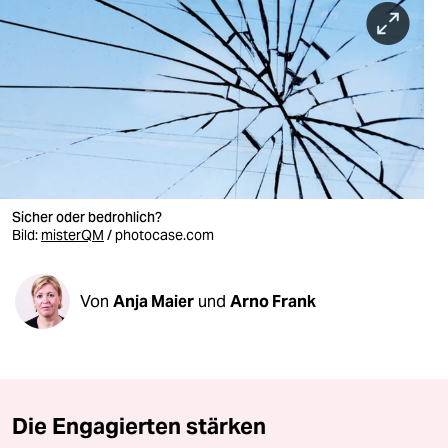
berlin
nord
wahrheit
verlag
verlag
veranstaltungen
Sicher oder bedrohlich?
Bild:
misterQM
/ photocase.com
shop
fragen & hilfe
Von
Anja Maier
und
Arno Frank
unterstützen
abo
genossenschaft
Die Engagierten stärken