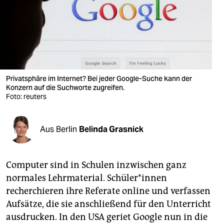
berlin
nord
wahrheit
verlag
Privatsphäre im Internet? Bei jeder Google-Suche kann der
Konzern auf die Suchworte zugreifen.
verlag
Foto: reuters
veranstaltungen
shop
Aus Berlin
Belinda Grasnick
fragen & hilfe
Computer sind in Schulen inzwischen ganz
unterstützen
normales Lehrmaterial. Schüler*innen
abo
recherchieren ihre Referate online und verfassen
Aufsätze, die sie anschließend für den Unterricht
genossenschaft
ausdrucken. In den USA geriet Google nun in die