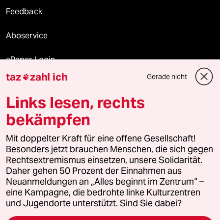
Feedback
Aboservice
ePaper Login
taz
zahl ich
Gerade nicht

Downloads für Abonnierende
Links lesen, rechts
bekämpfen
© 2026 taz Verlags und Vertriebs GmbH
Mit doppelter Kraft für eine offene Gesellschaft!
Alle Rechte vorbehalten. Bei rechtlichen Fragen oder für Genehmigungen
wenden Sie sich bitte an
lizenzen@taz.de
Besonders jetzt brauchen Menschen, die sich gegen
Rechtsextremismus einsetzen, unsere Solidarität.
Daher gehen 50 Prozent der Einnahmen aus
Feedback
Redaktionsstatut
Kommune-Richtlinien
KI-
Neuanmeldungen an „Alles beginnt im Zentrum“ –
eine Kampagne, die bedrohte linke Kulturzentren
Leitlinie
Informant
Datenschutz
Impressum
AGB
und Jugendorte unterstützt. Sind Sie dabei?