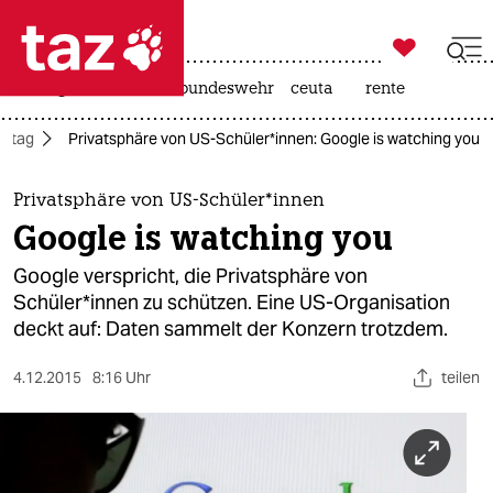

taz zahl ich
niedrigwasser
afd
bundeswehr
ceuta
rente

taz zahl ich
Alltag
Privatsphäre von US-Schüler*innen: Google is watching you
taz zahl ich
themen
Privatsphäre von US-Schüler*innen
Google is watching you
politik
Google verspricht, die Privatsphäre von
öko
Schüler*innen zu schützen. Eine US-Organisation
deckt auf: Daten sammelt der Konzern trotzdem.
gesellschaft
4.12.2015
8:16 Uhr
teilen
kultur
sport