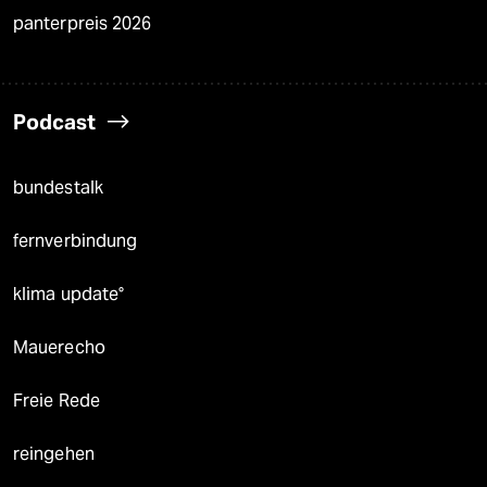
panterpreis 2026
Podcast
bundestalk
fernverbindung
klima update°
Mauerecho
Freie Rede
reingehen