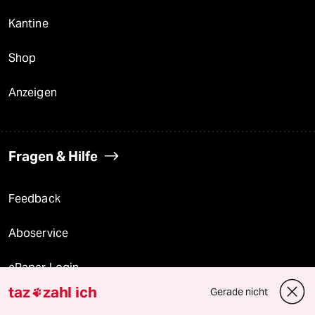
Kantine
Shop
Anzeigen
Fragen & Hilfe
Feedback
Aboservice
ePaper Login
taz
zahl ich
Gerade nicht

Downloads für Abonnierende