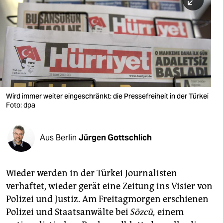
berlin
nord
wahrheit
verlag
verlag
Wird immer weiter eingeschränkt: die Pressefreiheit in der Türkei
Foto: dpa
veranstaltungen
shop
Aus Berlin
Jürgen Gottschlich
fragen & hilfe
unterstützen
Wieder werden in der Türkei Journalisten
verhaftet, wieder gerät eine Zeitung ins Visier von
abo
Polizei und Justiz. Am Freitagmorgen erschienen
genossenschaft
Polizei und Staatsanwälte bei
Sözcü,
einem