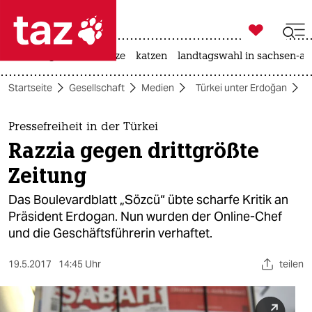

taz zahl ich
iran-krieg
ceuta
hitze
katzen
landtagswahl in sachsen-an

taz zahl ich
Startseite
Gesellschaft
Medien
Türkei unter Erdoğan
taz zahl ich
themen
Pressefreiheit in der Türkei
Razzia gegen drittgrößte
politik
Zeitung
öko
Das Boulevardblatt „Sözcü“ übte scharfe Kritik an
Präsident Erdogan. Nun wurden der Online-Chef
gesellschaft
und die Geschäftsführerin verhaftet.
kultur
19.5.2017
14:45 Uhr
teilen
sport