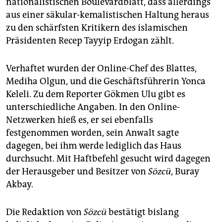
nationalistischen Boulevardblatt, dass allerdings
epaper login
aus einer säkular-kemalistischen Haltung heraus
zu den schärfsten Kritikern des islamischen
Präsidenten Recep Tayyip Erdogan zählt.
Verhaftet wurden der Online-Chef des Blattes,
Mediha Olgun, und die Geschäftsführerin Yonca
Keleli. Zu dem Reporter Gökmen Ulu gibt es
unterschiedliche Angaben. In den Online-
Netzwerken hieß es, er sei ebenfalls
festgenommen worden, sein Anwalt sagte
dagegen, bei ihm werde lediglich das Haus
durchsucht. Mit Haftbefehl gesucht wird dagegen
der Herausgeber und Besitzer von
Sözcü
, Buray
Akbay.
Die Redaktion von
Sözcü
bestätigt bislang