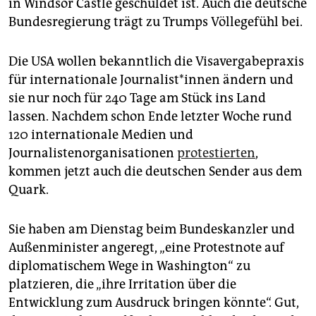
epaper login
in Windsor Castle geschuldet ist. Auch die deutsche
Bundesregierung trägt zu Trumps Völlegefühl bei.
Die USA wollen bekanntlich die Visavergabepraxis
für internationale Jour­na­lis­t*in­nen ändern und
sie nur noch für 240 Tage am Stück ins Land
lassen. Nachdem schon Ende letzter Woche rund
120 internationale Medien und
Journalistenorganisationen
protestierten
,
kommen jetzt auch die deutschen Sender aus dem
Quark.
Sie haben am Dienstag beim Bundeskanzler und
Außenminister angeregt, „eine Protestnote auf
diplomatischem Wege in Washington“ zu
platzieren, die „ihre Irritation über die
Entwicklung zum Ausdruck bringen könnte“. Gut,