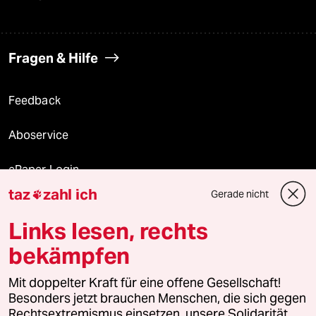
Fragen & Hilfe
Feedback
Aboservice
ePaper Login
taz
zahl ich
Gerade nicht

Downloads für Abonnierende
Links lesen, rechts
bekämpfen
© 2026 taz Verlags und Vertriebs GmbH
Mit doppelter Kraft für eine offene Gesellschaft!
Alle Rechte vorbehalten. Bei rechtlichen Fragen oder für Genehmigungen
wenden Sie sich bitte an
lizenzen@taz.de
Besonders jetzt brauchen Menschen, die sich gegen
Rechtsextremismus einsetzen, unsere Solidarität.