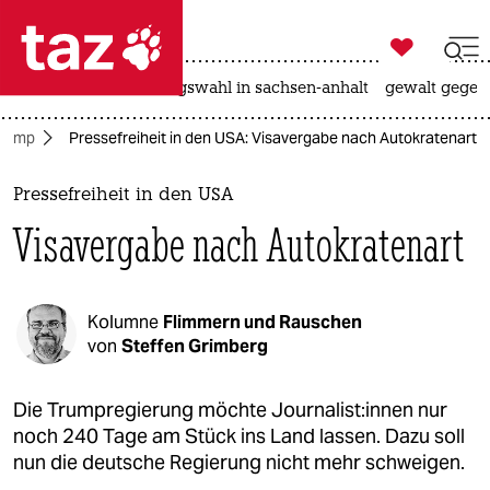

taz zahl ich
hitze
surfen
landtagswahl in sachsen-anhalt
gewalt gegen

taz zahl ich
Trump
Pressefreiheit in den USA: Visavergabe nach Autokratenart
taz zahl ich
themen
Pressefreiheit in den USA
Visavergabe nach Autokratenart
politik
öko
Kolumne
Flimmern und Rauschen
gesellschaft
von
Steffen Grimberg
kultur
Die Trumpregierung möchte Jour­na­lis­t:in­nen nur
noch 240 Tage am Stück ins Land lassen. Dazu soll
sport
nun die deutsche Regierung nicht mehr schweigen.