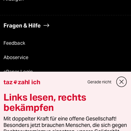
Fragen & Hilfe
Feedback
Aboservice
ePaper Login
taz
zahl ich
Gerade nicht

Downloads für Abonnierende
Links lesen, rechts
bekämpfen
© 2026 taz Verlags und Vertriebs GmbH
Mit doppelter Kraft für eine offene Gesellschaft!
Alle Rechte vorbehalten. Bei rechtlichen Fragen oder für Genehmigungen
wenden Sie sich bitte an
lizenzen@taz.de
Besonders jetzt brauchen Menschen, die sich gegen