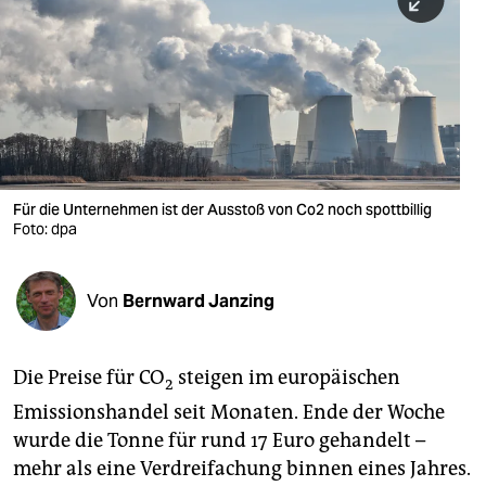
berlin
nord
wahrheit
verlag
verlag
Für die Unternehmen ist der Ausstoß von Co2 noch spottbillig
Foto: dpa
veranstaltungen
shop
Von
Bernward Janzing
fragen & hilfe
unterstützen
Die Preise für CO
steigen im europäischen
2
abo
Emissionshandel seit Monaten. Ende der Woche
wurde die Tonne für rund 17 Euro gehandelt –
genossenschaft
mehr als eine Verdreifachung binnen eines Jahres.