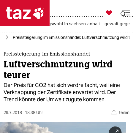

taz zahl ich
hitze
surfen
landtagswahl in sachsen-anhalt
gewalt gegen

taz zahl ich
el
Preissteigerung im Emissionshandel: Luftverschmutzung wird te
taz zahl ich
themen
Preissteigerung im Emissionshandel
Luftverschmutzung wird
politik
teurer
öko
Der Preis für CO2 hat sich verdreifacht, weil eine
Verknappung der Zertifikate erwartet wird. Der
gesellschaft
Trend könnte der Umwelt zugute kommen.
kultur
29.7.2018
18:38 Uhr
teilen
sport