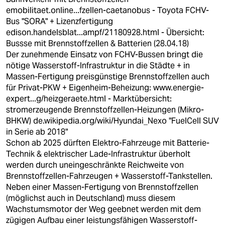
emobilitaet.online...fzellen-caetanobus
- Toyota FCHV-
Bus "SORA" + Lizenzfertigung
edison.handelsblat...ampf/21180928.html
- Übersicht:
Bussse mit Brennstoffzellen & Batterien (28.04.18)
Der zunehmende Einsatz von FCHV-Bussen bringt die
nötige Wasserstoff-Infrastruktur in die Städte + in
Massen-Fertigung preisgünstige Brennstoffzellen auch
für Privat-PKW + Eigenheim-Beheizung:
www.energie-
expert...g/heizgeraete.html
- Marktübersicht:
stromerzeugende Brennstoffzellen-Heizungen (Mikro-
BHKW)
de.wikipedia.org/wiki/Hyundai_Nexo
"FuelCell SUV
in Serie ab 2018"
Schon ab 2025 dürften Elektro-Fahrzeuge mit Batterie-
Technik & elektrischer Lade-Infrastruktur überholt
werden durch uneingeschränkte Reichweite von
Brennstoffzellen-Fahrzeugen + Wasserstoff-Tankstellen.
Neben einer Massen-Fertigung von Brennstoffzellen
(möglichst auch in Deutschland) muss diesem
Wachstumsmotor der Weg geebnet werden mit dem
zügigen Aufbau einer leistungsfähigen Wasserstoff-