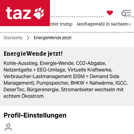

taz zahl ich
nahost-konflikt
usa unter trump
landtagswahl in sachsen-an

taz zahl ich
Startseite
EnergieWende jetzt!
taz zahl ich
EnergieWende jetzt!
themen
Kohle-Ausstieg, Energie-Wende, CO2-Abgabe,
politik
Netzentgelte + EEG-Umlage, Virtuelle Kraftwerke,
Verbraucher-Lastmanagement (DSM = Demand Side
öko
Management), Pumpspeicher, BHKW + Nahwärme, IGCC,
DeserTec, Bürgerenergie, Stromanbieter wechseln mit
gesellschaft
echtem Ökostrom
kultur
Profil-Einstellungen
sport