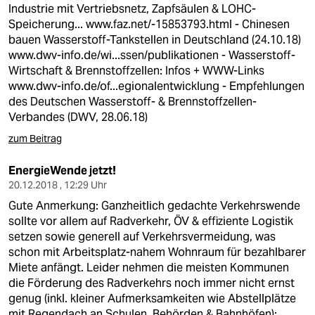
Industrie mit Vertriebsnetz, Zapfsäulen & LOHC-
Speicherung...
www.faz.net/-15853793.html
- Chinesen
bauen Wasserstoff-Tankstellen in Deutschland (24.10.18)
www.dwv-info.de/wi...ssen/publikationen
- Wasserstoff-
Wirtschaft & Brennstoffzellen: Infos + WWW-Links
www.dwv-info.de/of...egionalentwicklung
- Empfehlungen
des Deutschen Wasserstoff- & Brennstoffzellen-
Verbandes (DWV, 28.06.18)
zum Beitrag
EnergieWende jetzt!
20.12.2018 , 12:29 Uhr
Gute Anmerkung: Ganzheitlich gedachte Verkehrswende
sollte vor allem auf Radverkehr, ÖV & effiziente Logistik
setzen sowie generell auf Verkehrsvermeidung, was
schon mit Arbeitsplatz-nahem Wohnraum für bezahlbarer
Miete anfängt. Leider nehmen die meisten Kommunen
die Förderung des Radverkehrs noch immer nicht ernst
genug (inkl. kleiner Aufmerksamkeiten wie Abstellplätze
mit Regendach an Schulen, Behörden & Bahnhöfen):