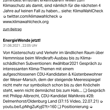
zumindest ernsthaft erkennbarem Willen zum
epaper login
Klimaschutz als damit, sind nämlich für die nächsten 4
Jahre auf keinen Fall zu haben... siehe: KlimaWahlCheck
➭
twitter.com/klimawahlcheck
➭
www.klimawahlcheck.org
zum Beitrag
EnergieWende jetzt!
31.08.2021 , 22:05 Uhr
Von Küstenschutz und Verkehr im ländlichen Raum über
Hemmnisse beim Windkraft-Ausbau bis zu Klima-
schädlichen Subventionen: #wählbar2021 Gespräch zu
interessanten Klima-Themen mit einem
aufgeschlossenen CDU-Kandidaten & Küstenbewohner
der Weser-Marsch, dem der steigende Meeresspiegel
nicht mehr nur symbolisch schon bis zu den Knöcheln
steht, wenn nicht demnächst bis zum Hals… ❑ Gespräch
mit Philipp Albrecht, CDU-Kandidat Wahlkreis #28:
Delmenhorst/Oldenburg Land (37:15 Video, 22.07.21) ➭
youtu.be/LpNhgZuKyj0?t=160
❑ Positionierung ➭