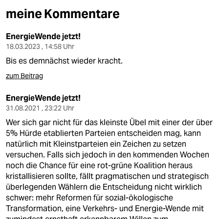
berlin
meine Kommentare
nord
EnergieWende jetzt!
wahrheit
18.03.2023 , 14:58 Uhr
Bis es demnächst wieder kracht.
verlag
zum Beitrag
verlag
EnergieWende jetzt!
veranstaltungen
31.08.2021 , 23:22 Uhr
Wer sich gar nicht für das kleinste Übel mit einer der über
shop
5% Hürde etablierten Parteien entscheiden mag, kann
fragen & hilfe
natürlich mit Kleinstparteien ein Zeichen zu setzen
versuchen. Falls sich jedoch in den kommenden Wochen
unterstützen
noch die Chance für eine rot-grüne Koalition heraus
kristallisieren sollte, fällt pragmatischen und strategisch
abo
überlegenden Wählern die Entscheidung nicht wirklich
schwer: mehr Reformen für sozial-ökologische
genossenschaft
Transformation, eine Verkehrs- und Energie-Wende mit