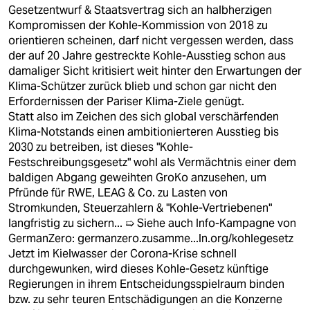
Gesetzentwurf & Staatsvertrag sich an halbherzigen
Kompromissen der Kohle-Kommission von 2018 zu
orientieren scheinen, darf nicht vergessen werden, dass
der auf 20 Jahre gestreckte Kohle-Ausstieg schon aus
damaliger Sicht kritisiert weit hinter den Erwartungen der
Klima-Schützer zurück blieb und schon gar nicht den
Erfordernissen der Pariser Klima-Ziele genügt.
Statt also im Zeichen des sich global verschärfenden
Klima-Notstands einen ambitionierteren Ausstieg bis
2030 zu betreiben, ist dieses "Kohle-
Festschreibungsgesetz" wohl als Vermächtnis einer dem
baldigen Abgang geweihten GroKo anzusehen, um
Pfründe für RWE, LEAG & Co. zu Lasten von
Stromkunden, Steuerzahlern & "Kohle-Vertriebenen"
langfristig zu sichern... ➯ Siehe auch Info-Kampagne von
GermanZero:
germanzero.zusamme...ln.org/kohlegesetz
Jetzt im Kielwasser der Corona-Krise schnell
durchgewunken, wird dieses Kohle-Gesetz künftige
Regierungen in ihrem Entscheidungsspielraum binden
bzw. zu sehr teuren Entschädigungen an die Konzerne