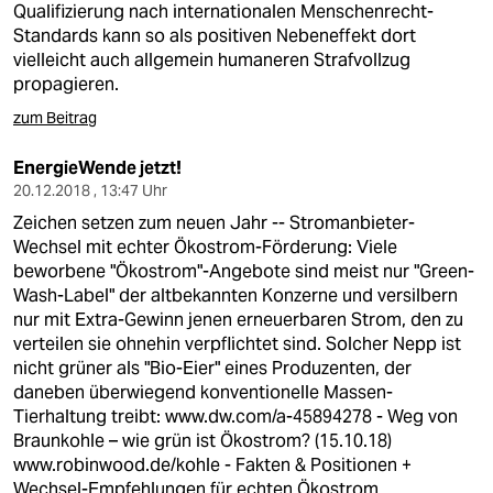
Qualifizierung nach internationalen Menschenrecht-
Standards kann so als positiven Nebeneffekt dort
vielleicht auch allgemein humaneren Strafvollzug
propagieren.
zum Beitrag
EnergieWende jetzt!
20.12.2018 , 13:47 Uhr
Zeichen setzen zum neuen Jahr -- Stromanbieter-
Wechsel mit echter Ökostrom-Förderung: Viele
beworbene "Ökostrom"-Angebote sind meist nur "Green-
Wash-Label" der altbekannten Konzerne und versilbern
nur mit Extra-Gewinn jenen erneuerbaren Strom, den zu
verteilen sie ohnehin verpflichtet sind. Solcher Nepp ist
nicht grüner als "Bio-Eier" eines Produzenten, der
daneben überwiegend konventionelle Massen-
Tierhaltung treibt:
www.dw.com/a-45894278
- Weg von
Braunkohle – wie grün ist Ökostrom? (15.10.18)
www.robinwood.de/kohle
- Fakten & Positionen +
Wechsel-Empfehlungen für echten Ökostrom