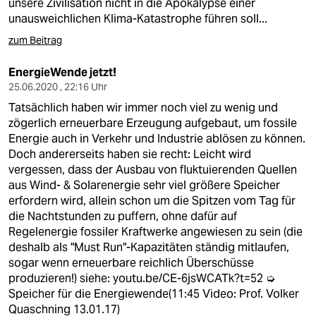
unsere Zivilisation nicht in die Apokalypse einer
unausweichlichen Klima-Katastrophe führen soll...
zum Beitrag
EnergieWende jetzt!
25.06.2020 , 22:16 Uhr
Tatsächlich haben wir immer noch viel zu wenig und
zögerlich erneuerbare Erzeugung aufgebaut, um fossile
Energie auch in Verkehr und Industrie ablösen zu können.
Doch andererseits haben sie recht: Leicht wird
vergessen, dass der Ausbau von fluktuierenden Quellen
aus Wind- & Solarenergie sehr viel größere Speicher
erfordern wird, allein schon um die Spitzen vom Tag für
die Nachtstunden zu puffern, ohne dafür auf
Regelenergie fossiler Kraftwerke angewiesen zu sein (die
deshalb als "Must Run"-Kapazitäten ständig mitlaufen,
sogar wenn erneuerbare reichlich Überschüsse
produzieren!) siehe:
youtu.be/CE-6jsWCATk?t=52
➭
Speicher für die Energiewende(11:45 Video: Prof. Volker
Quaschning 13.01.17)