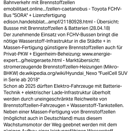
Bahnverkehr mit Brennstoffzellen
emobilitaet.online...fzellen-caetanobus
- Toyota FCHV-
Bus "SORA" + Lizenzfertigung
edison.handelsblat...ampf/21180928.html
- Übersicht:
Bussse mit Brennstoffzellen & Batterien (28.04.18)
Der zunehmende Einsatz von FCHV-Bussen bringt die
nötige Wasserstoff-Infrastruktur in die Städte + in
Massen-Fertigung günstigere Brennstoffzellen auch für
Privat-PKW + Eigenheim-Beheizung:
www.energie-
expert...g/heizgeraete.html
- Marktübersicht:
stromerzeugende Brennstoffzellen-Heizungen (Mikro-
BHKW)
de.wikipedia.org/wiki/Hyundai_Nexo
"FuelCell SUV
in Serie ab 2018"
Schon ab 2025 dürften Elektro-Fahrzeuge mit Batterie-
Technik + elektrischer Lade-Infrastruktur überholt
werden durch uneingeschränkte Reichweite von
Brennstoffzellen-Fahrzeugen + Wasserstoff-Tankstellen.
Neben einer Massen-Fertigung von Brennstoffzellen
(möglichst auch in Deutschland) muss diesem
Wachstumsmotor der Weg geebnet werden mit dem