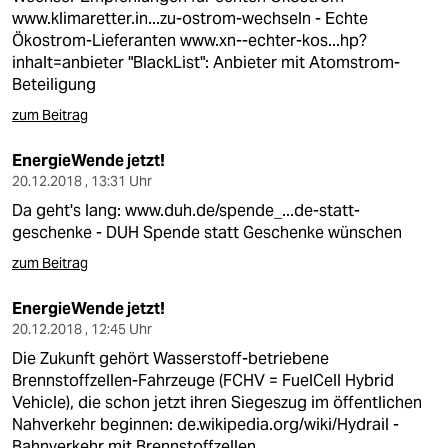
www.klimaretter.in...zu-ostrom-wechseln
- Echte
Ökostrom-Lieferanten
www.xn--echter-kos...hp?
inhalt=anbieter
"BlackList": Anbieter mit Atomstrom-
Beteiligung
zum Beitrag
EnergieWende jetzt!
20.12.2018 , 13:31 Uhr
Da geht's lang:
www.duh.de/spende_...de-statt-
geschenke
- DUH Spende statt Geschenke wünschen
zum Beitrag
EnergieWende jetzt!
20.12.2018 , 12:45 Uhr
Die Zukunft gehört Wasserstoff-betriebene
Brennstoffzellen-Fahrzeuge (FCHV = FuelCell Hybrid
Vehicle), die schon jetzt ihren Siegeszug im öffentlichen
Nahverkehr beginnen:
de.wikipedia.org/wiki/Hydrail
-
Bahnverkehr mit Brennstoffzellen