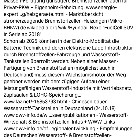
Massen-Fertigung günstigere Brennstoffzellen auch für
Privat-PKW + Eigenheim-Beheizung:
www.energie-
expert...g/heizgeraete.html
- Marktübersicht:
stromerzeugende Brennstoffzellen-Heizungen (Mikro-
BHKW)
de.wikipedia.org/wiki/Hyundai_Nexo
"FuelCell SUV
in Serie ab 2018"
Schon ab 2025 könnten in der Elektro-Mobilität die
Batterie-Technik und deren elektrische Lade-Infrastruktur
durch Brennstoffzellen-Fahrzeuge und Wasserstoff-
Tankstellen überrollt werden: Neben einer Massen-
Fertigung von Brennstoffzellen (möglichst auch in
Deutschland) muss diesem Wachstumsmotor der Weg
geebnet werden mit dem zügigen Aufbau einer
leistungsfähigen Wasserstoff-Industrie mit Vertriebsnetz,
Zapfsäulen & LOHC-Speicherung...
www.faz.net/-15853793.html
- Chinesen bauen
Wasserstoff-Tankstellen in Deutschland (24.10.18)
www.dwv-info.de/wi...ssen/publikationen
- Wasserstoff-
Wirtschaft & Brennstoffzellen: Infos + WWW-Links
www.dwv-info.de/of...egionalentwicklung
- Empfehlungen
des Deutschen Wasserstoff- & Brennstoffzellen-