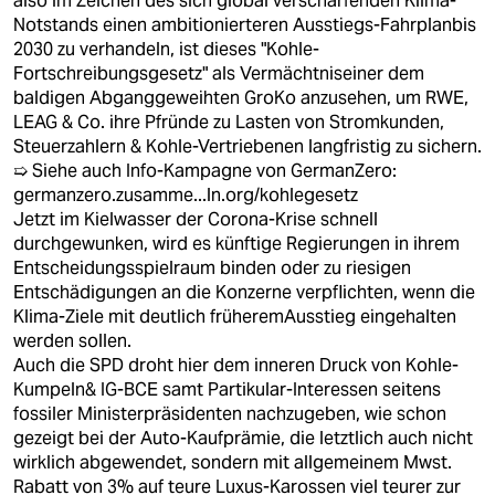
also im Zeichen des sich global verschärfenden Klima-
Notstands einen ambitionierteren Ausstiegs-Fahrplanbis
2030 zu verhandeln, ist dieses "Kohle-
Fortschreibungsgesetz" als Vermächtniseiner dem
baldigen Abganggeweihten GroKo anzusehen, um RWE,
LEAG & Co. ihre Pfründe zu Lasten von Stromkunden,
Steuerzahlern & Kohle-Vertriebenen langfristig zu sichern.
➯ Siehe auch Info-Kampagne von GermanZero:
germanzero.zusamme...ln.org/kohlegesetz
Jetzt im Kielwasser der Corona-Krise schnell
durchgewunken, wird es künftige Regierungen in ihrem
Entscheidungsspielraum binden oder zu riesigen
Entschädigungen an die Konzerne verpflichten, wenn die
Klima-Ziele mit deutlich früheremAusstieg eingehalten
werden sollen.
Auch die SPD droht hier dem inneren Druck von Kohle-
Kumpeln& IG-BCE samt Partikular-Interessen seitens
fossiler Ministerpräsidenten nachzugeben, wie schon
gezeigt bei der Auto-Kaufprämie, die letztlich auch nicht
wirklich abgewendet, sondern mit allgemeinem Mwst.
Rabatt von 3% auf teure Luxus-Karossen viel teurer zur