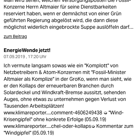
Man wird sehen, welchen Versorgungsposten die Fossil-
Konzerne Herrn Altmaier für seine Dienstbarkeiten
reserviert haben, wenn er demnächst von einer Grün
geführten Regierung abgelöst wird, die dann diese
möglichst widerlich eingebrockte Suppe auslöffeln darf…
zum Beitrag
EnergieWende jetzt!
07.09.2019 , 17:20 Uhr
Ich vermute langsam sowas wie ein "Komplott" von
Netzbetreibern & Atom-Konzernen mit "Fossil-Minister
Altmaier als Komplize" in der GroKo, wenn man sieht, wie
er den Kollaps der erneuerbaren Branchen durch
Solardeckel und Windkraft-Bremse aussitzt, sehenden
Auges, ohne etwas zu unternehmen gegen Verlust von
Tausenden Arbeitsplätzen!
www.klimareporter....comment-4606249438
➭ "Wind-
Krisengipfel" ohne konkrete Erfolge (05.09.19)
www.klimareporter....chel-oder-kollaps➭
Kommentar zum
"Windgipfel" (05.09.19)