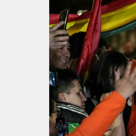
berlin
nord
wahrheit
verlag
verlag
veranstaltungen
shop
fragen & hilfe
unterstützen
abo
genossenschaft