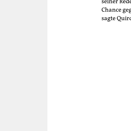
seiner Red
Chance geg
sagte Quir