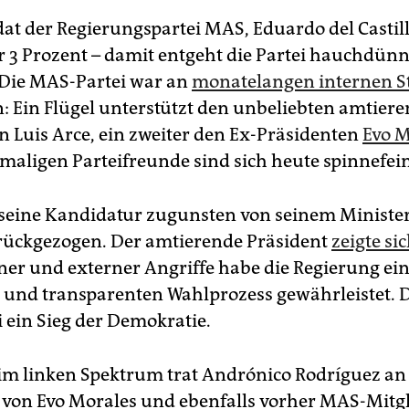
at der Regierungspartei MAS, Eduardo del Castillo
 3 Prozent – damit entgeht die Partei hauchdünn
Die MAS-Partei war an
monatelangen internen St
: Ein Flügel unterstützt den unbeliebten amtier
n Luis Arce, ein zweiter den Ex-Präsidenten
Evo M
maligen Parteifreunde sind sich heute spinnefei
 seine Kandidatur zugunsten von seinem Minister
urückgezogen. Der amtierende Präsident
zeigte sic
rner und externer Angriffe habe die Regierung ei
n und transparenten Wahlprozess gewährleistet. 
i ein Sieg der Demokratie.
r im linken Spektrum trat Andrónico Rodríguez an 
 von Evo Morales und ebenfalls vorher MAS-Mitgl