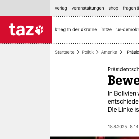
hautnavigation anspringen
hauptinhalt anspringen
footer anspringen
verlag
veranstaltungen
shop
fragen &
krieg in der ukraine
hitze
us-demokr

taz zahl ich
taz zahl ich
Startseite
Politik
Amerika
Präsi
themen
politik
Präsidentsch
Bewe
öko
In Bolivien
gesellschaft
entschiede
Die Linke i
kultur
sport
18.8.2025
8:14