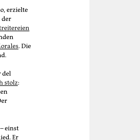
, erzielte
 der
reitereien
enden
orales
. Die
nd.
 del
h stolz
:
nen
Der
– einst
ied. Er