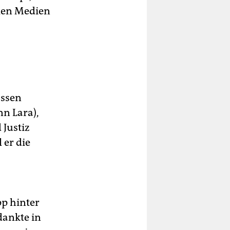
alen Medien
assen
n Lara),
 Justiz
 er die
pp hinter
dankte in