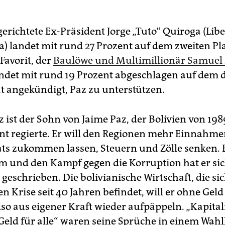
erichtete Ex-Präsident Jorge „Tuto“ Quiroga (Libe
) landet mit rund 27 Prozent auf dem zweiten Pla
avorit, der
Baulöwe und Multimillionär Samuel
andet mit rund 19 Prozent abgeschlagen auf dem d
at angekündigt, Paz zu unterstützen.
 ist der Sohn von Jaime Paz, der Bolivien von 198
ent regierte. Er will den Regionen mehr Einnahme
ats zukommen lassen, Steuern und Zölle senken. 
rm und den Kampf gegen die Korruption hat er si
geschrieben. Die bolivianische Wirtschaft, die sic
n Krise seit 40 Jahren befindet, will er ohne Gel
lso aus eigener Kraft wieder aufpäppeln. „Kapita
„Geld für alle“ waren seine Sprüche in einem Wah