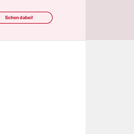
 die
Schon dabei!
en 32
nator.