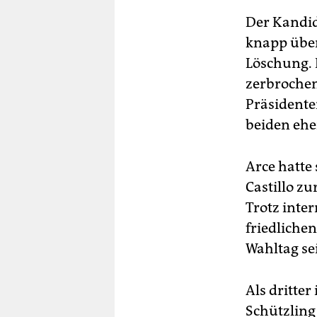
Der Kandid
knapp über
Löschung. 
zerbrochen
Präsidente
beiden ehe
Arce hatte
Castillo z
Trotz inte
friedliche
Wahltag se
Als dritte
Schützling