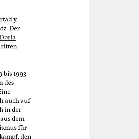
rtad y
tz. Der
 Doria
ritten
9 bis 1993
n des
Eine
ch auch auf
h in der
d aus dem
lismus für
lkampf, den