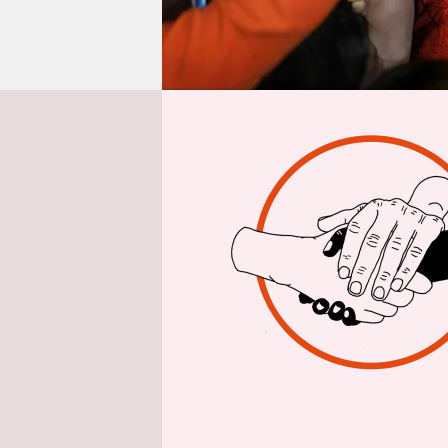
epaper login
Aus 
„Wir müsse
Rodrigo Pa
großen Me
regieren.“
dann müss
Paz ist de