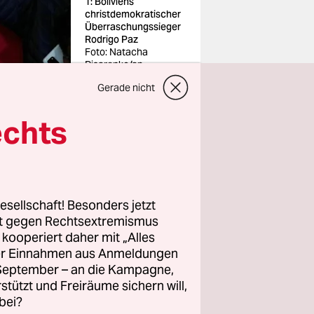
1: Boliviens
christdemokratischer
Überraschungssieger
Rodrigo Paz
Foto: Natacha
Pisarenko/ap
Gerade nicht
echts
sagte
müssen die
esellschaft! Besonders jetzt
heiten
rt gegen Rechtsextremismus
kümmern –
z kooperiert daher mit „Alles
ller Einnahmen aus Anmeldungen
. September – an die Kampagne,
rstützt und Freiräume sichern will,
bei?