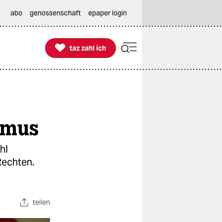
abo
genossenschaft
epaper login

taz zahl ich
taz zahl ich
smus
hl
Rechten.
teilen