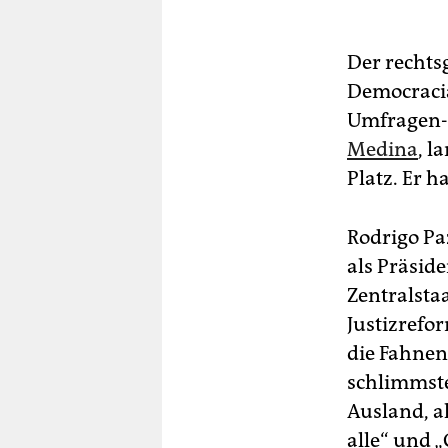
Der rechtsg
Democracia
Umfragen-F
Medina
, l
Platz. Er h
Rodrigo Paz
als Präsid
Zentralsta
Justizrefo
die Fahnen 
schlimmste
Ausland, a
alle“ und 