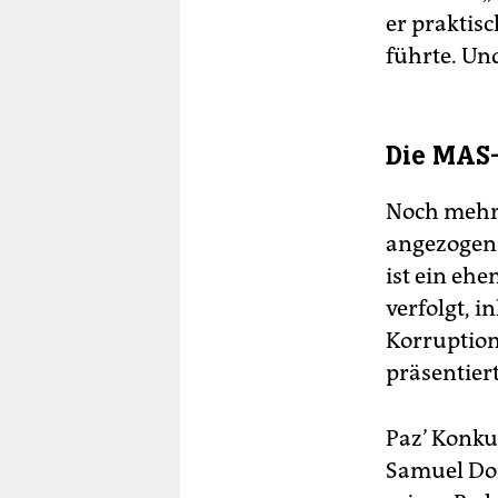
er praktis
führte. U
Die MAS-
Noch mehr 
angezogen.
ist ein ehe
verfolgt, i
Korruption
präsentier
Paz’ Konku
Samuel Dor