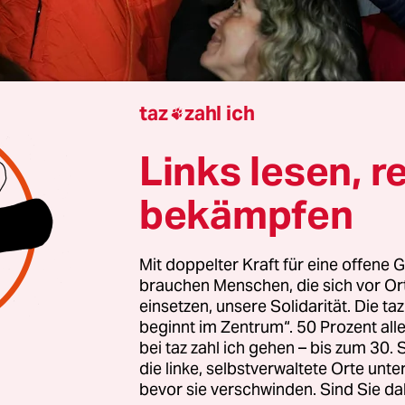
taz
zahl ich

La Paz
Katharina Wojczenko
Links lesen, r
bekämpfen
n die Herzen öffnen, um eine Einheit zu bilden“, 
z bei der Feier mit seinen Anhänger*innen. „Wir 
Mit doppelter Kraft für eine offene G
hrheiten einbeziehen, denn man muss mit Mehr
brauchen Menschen, die sich vor O
 Und: „Wenn Gott uns bittet, uns um Bolivien zu 
einsetzen, unsere Solidarität. Die ta
beginnt im Zentrum“. 50 Prozent a
en wir verdammt noch einmal auf ihn hören!“
bei taz zahl ich gehen – bis zum 30
die linke, selbstverwaltete Orte unte
r Überraschungssieger der bolivianischen
bevor sie verschwinden. Sind Sie da