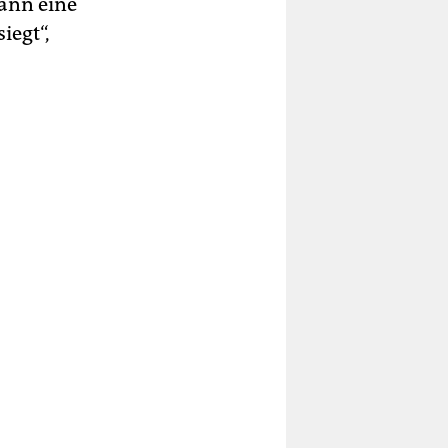
Mann eine
iegt“,