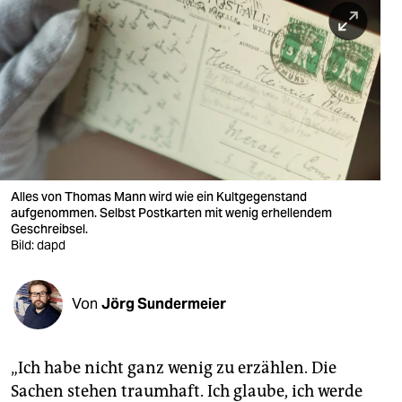
berlin
nord
wahrheit
verlag
verlag
veranstaltungen
Alles von Thomas Mann wird wie ein Kultgegenstand
aufgenommen. Selbst Postkarten mit wenig erhellendem
shop
Geschreibsel.
Bild: dapd
fragen & hilfe
unterstützen
Von
Jörg Sundermeier
abo
„Ich habe nicht ganz wenig zu erzählen. Die
genossenschaft
Sachen stehen traumhaft. Ich glaube, ich werde