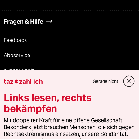
Fragen & Hilfe
Feedback
Aboservice
ePaper Login
taz
zahl ich
Gerade nicht

Downloads für Abonnierende
Links lesen, rechts
bekämpfen
© 2026 taz Verlags und Vertriebs GmbH
Alle Rechte vorbehalten. Bei rechtlichen Fragen oder für Genehmigungen
Mit doppelter Kraft für eine offene Gesellschaft!
wenden Sie sich bitte an
lizenzen@taz.de
Besonders jetzt brauchen Menschen, die sich gegen
Rechtsextremismus einsetzen, unsere Solidarität.