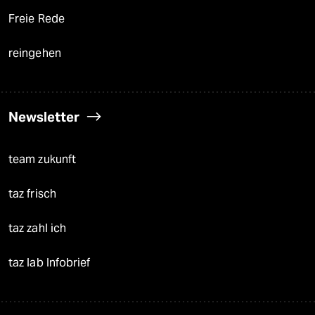
Freie Rede
reingehen
Newsletter
team zukunft
taz frisch
taz zahl ich
taz lab Infobrief