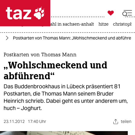

taz zahl ich
iran-krieg
landtagswahl in sachsen-anhalt
hitze
christophe

taz zahl ich
ag
Postkarten von Thomas Mann: „Wohlschmeckend und abführen
taz zahl ich
themen
Postkarten von Thomas Mann
„Wohlschmeckend und
politik
abführend“
öko
Das Buddenbrookhaus in Lübeck präsentiert 81
Postkarten, die Thomas Mann seinem Bruder
gesellschaft
Heinrich schrieb. Dabei geht es unter anderem um,
huch – Joghurt.
kultur
sport
23.11.2012
17:40 Uhr
teilen