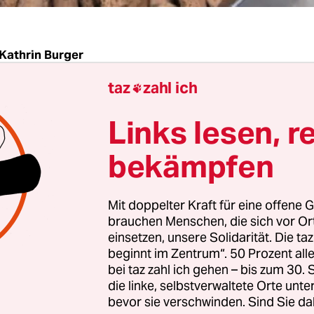
Kathrin Burger
taz
zahl ich

Links lesen, r
 immer seltener. Denn der Weinkorken bekommt 
 durch Plastik-, Kronkorken, Aluschraub- und
bekämpfen
üssen. Insgesamt soll bereits jede fünfte Flasche
er den Verkaufstresen wandern. In Neuseeland
Mit doppelter Kraft für eine offene G
 Prozent der Produktion ohne Korken aus. In Gri
brauchen Menschen, die sich vor O
hr als 50, hierzulande 40 Prozent.
einsetzen, unsere Solidarität. Die ta
beginnt im Zentrum“. 50 Prozent a
bei taz zahl ich gehen – bis zum 30
die linke, selbstverwaltete Orte unte
bevor sie verschwinden. Sind Sie da