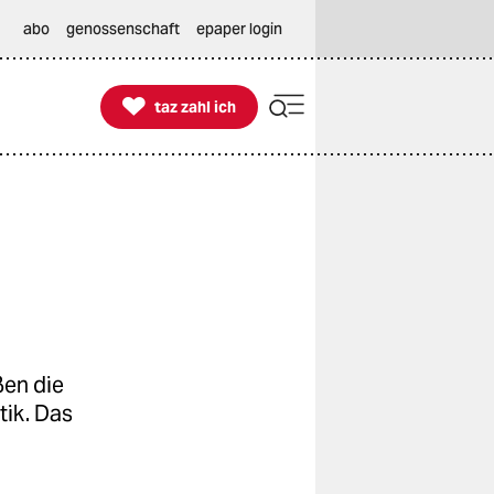
abo
genossenschaft
epaper login

taz zahl ich
taz zahl ich
ßen die
tik. Das