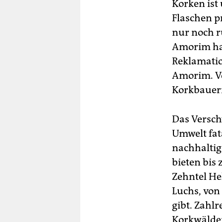
Korken ist
Flaschen p
nur noch r
Amorim hab
Reklamation
Amorim. Vo
Korkbauer
Das Versch
Umwelt fat
nachhaltig
bieten bis
Zehntel He
Luchs, von
gibt. Zahl
Korkwälde