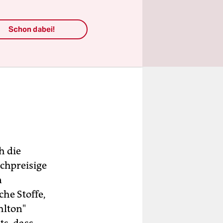
Schon dabei!
h die
chpreisige
n
he Stoffe,
hlton"