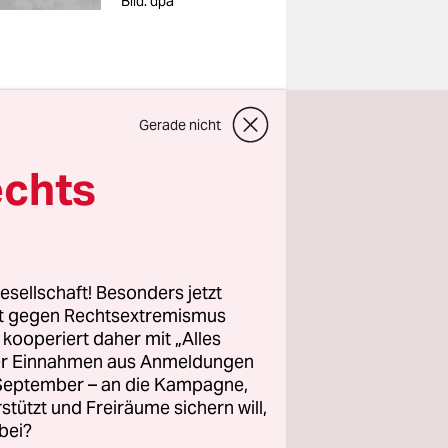
Bild: dpa
Gerade nicht
echts
wachsende
 ohne
 kommen
esellschaft! Besonders jetzt
echenland
rt gegen Rechtsextremismus
z kooperiert daher mit „Alles
ller Einnahmen aus Anmeldungen
. September – an die Kampagne,
rstützt und Freiräume sichern will,
bei?