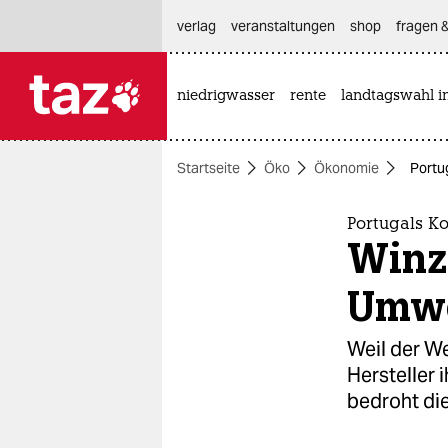
hautnavigation anspringen
hauptinhalt anspringen
footer anspringen
verlag
veranstaltungen
shop
fragen &
niedrigwasser
rente
landtagswahl i

taz zahl ich
taz zahl ich
Startseite
Öko
Ökonomie
Portu
themen
politik
Portugals K
Winz
öko
Umwe
gesellschaft
Weil der W
kultur
Hersteller 
bedroht di
sport