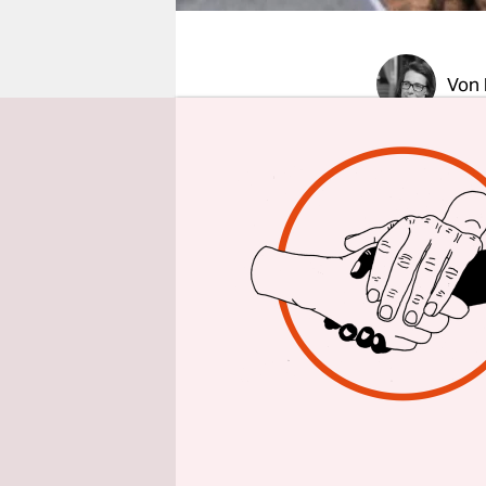
epaper login
Von
Es ploppt
Konkurrenz
Glasverschl
Korken üb
bereits 90
sind es me