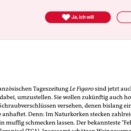

Ja, ich will
ranzösischen Tageszeitung
Le Figaro
sind jetzt auc
dabei, umzustellen. Sie wollen zukünftig auch ho
Schraubverschlüssen versehen, denen bislang ei
e anhaftet. Denn: Im Naturkorken stecken zahlreic
in muffig schmecken lassen. Der bekannteste "Fe