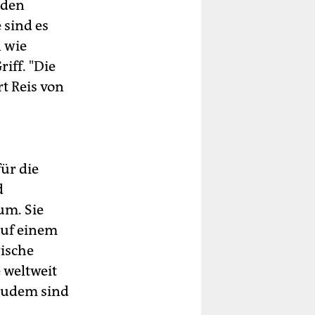
rden
 sind es
 wie
iff. "Die
rt Reis von
ür die
d
um. Sie
auf einem
rische
 weltweit
 Zudem sind