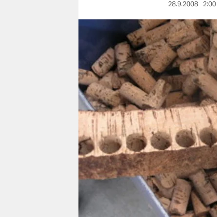
berlin
28.9.2008
2:00
nord
wahrheit
verlag
verlag
veranstaltungen
shop
fragen & hilfe
unterstützen
abo
genossenschaft