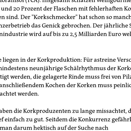
hloranisol (TCA). Insgesamt schätzen Weingourme
 und 20 Prozent der Flaschen mit fehlerhaften K
en sind. Der "Korkschmecker" hat schon so man
nzerbetrieb das Genick gebrochen. Der jährliche
nindustrie wird auf bis zu 2,5 Milliarden Euro we
 liegen in der Korkproduktion: Für astreine Vers
mindestens neunjährige Schälrhythmus der Kork
igt werden, die gelagerte Rinde muss frei von Pil
 anschließendem Kochen der Korken muss peinlic
achtet werden.
haben die Korkproduzenten zu lange missachtet, 
ef einfach zu gut. Seitdem die Konkurrenz gefähr
t man darum hektisch auf der Suche nach