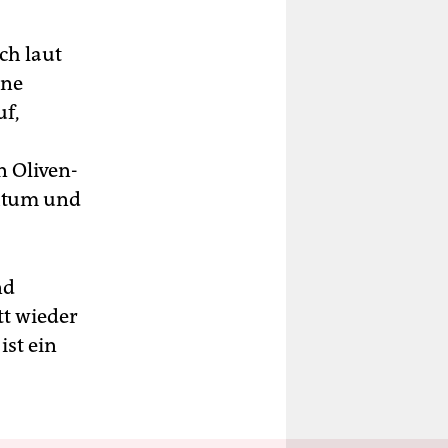
ch laut
ene
f,
 Oliven-
chtum und
nd
tt wieder
ist ein