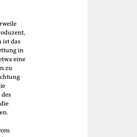
rweile
roduzent,
 ist das
ttung in
etwa eine
n zu
ichtung
ie
 des
die
en.
 vom