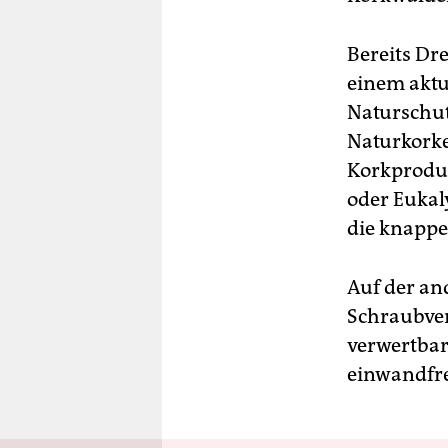
Bereits Dr
einem aktu
Naturschu
Naturkork
Korkproduk
oder Eukal
die knappe
Auf der an
Schraubver
verwertbare
einwandfre