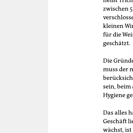
heißt Tric
zwischen 5
verschloss
kleinen Wi
für die Wei
geschätzt.
Die Gründe
muss der 
berücksicht
sein, beim
Hygiene ge
Das alles 
Geschäft li
wächst, is