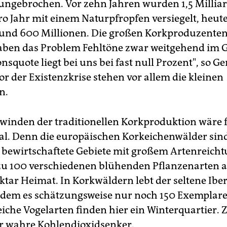
 ungebrochen. Vor zehn Jahren wurden 1,5 Millia
ro Jahr mit einem Naturpfropfen versiegelt, heute
und 600 Millionen. Die großen Korkproduzenten
en das Problem Fehltöne zwar weitgehend im Gr
squote liegt bei uns bei fast null Prozent", so Ge
r der Existenzkrise stehen vor allem die kleinen
n.
winden der traditionellen Korkproduktion wäre f
al. Denn die europäischen Korkeichenwälder sin
 bewirtschaftete Gebiete mit großem Artenreicht
 zu 100 verschiedenen blühenden Pflanzenarten 
ktar Heimat. In Korkwäldern lebt der seltene Ibe
 dem es schätzungsweise nur noch 150 Exemplare
reiche Vogelarten finden hier ein Winterquartier.
r wahre Kohlendioxidsenker.