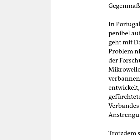
Gegenmaß
In Portugal
penibel au
geht mit D
Problem ni
der Forsch
Mikrowell
verbannen.
entwickelt
gefürchtet
Verbandes 
Anstrengun
Trotzdem s