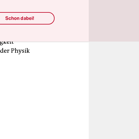
aubrocks
r- und
Schon dabei!
ern. Eine
 entsteht
gkeit
 der Physik