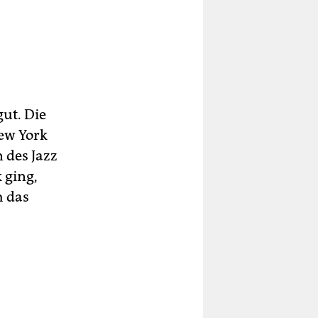
ut. Die
New York
 des Jazz
 ging,
h das