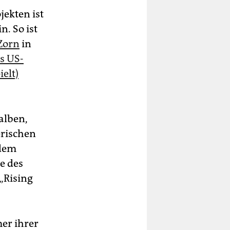
ekten ist
. So ist
Zorn
in
s US-
ielt)
alben,
erischen
 dem
e des
 „Rising
er ihrer