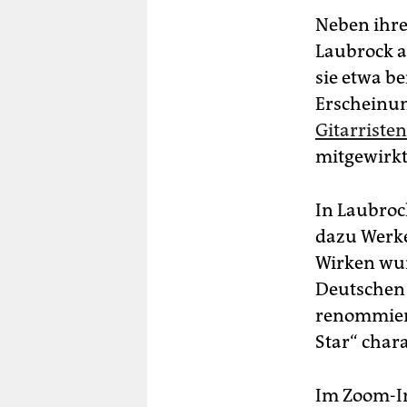
Neben ihre
Laubrock a
sie etwa b
Erscheinun
Gitarristen
mitgewirkt
In Laubroc
dazu Werke
Wirken wur
Deutschen 
renommier
Star“ chara
Im Zoom-In