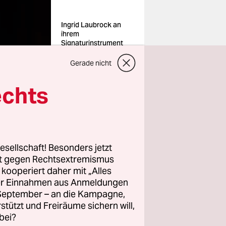
Ingrid Laubrock an
ihrem
Signaturinstrument
Tenorsaxofon
Foto: Cees van de
Gerade nicht
Veen
echts
Practices“,
– während
esellschaft! Besonders jetzt
rt gegen Rechtsextremismus
ump und
z kooperiert daher mit „Alles
ls US-
ller Einnahmen aus Anmeldungen
genössische
. September – an die Kampagne,
rstützt und Freiräume sichern will,
bei?