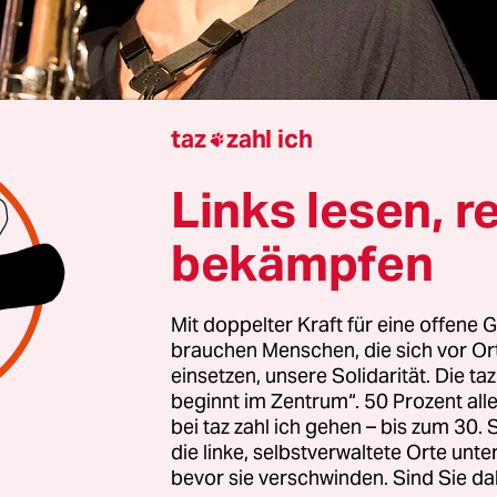
taz
zahl ich

Links lesen, r
oecking
bekämpfen
ger Titel für ein Jazzalbum: „Contemporary Chaos 
in Werk von Ingrid Laubrock, veröffentlicht 2016 
Mit doppelter Kraft für eine offene G
brauchen Menschen, die sich vor O
st umkämpften Wahlkampfs zwischen Donald Tr
einsetzen, unsere Solidarität. Die ta
inton, aus dem Trump damals erstmals siegreich a
beginnt im Zentrum“. 50 Prozent a
hervorging: „Contemporary Chaos Practices“, zeit
bei taz zahl ich gehen – bis zum 30
tiken.
die linke, selbstverwaltete Orte unte
bevor sie verschwinden. Sind Sie da