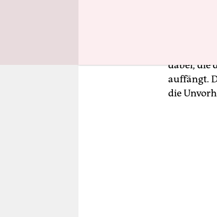
Auf der mu
schnellen,
gegeneinan
polyphone 
dabei, die 
auffängt. 
die Unvorh