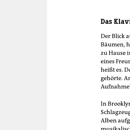
Das Klav
Der Blick 
Bäumen, hi
zu Hause is
eines Freu
heißt es. D
gehörte. A
Aufnahmebe
In Brookly
Schlagzeug
Alben aufg
musikalisc