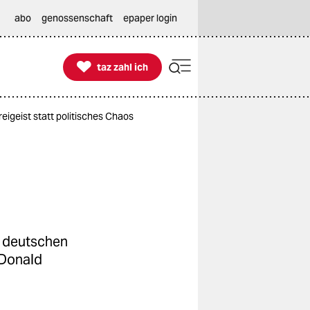
abo
genossenschaft
epaper login

taz zahl ich
taz zahl ich
eigeist statt politisches Chaos
n deutschen
 Donald