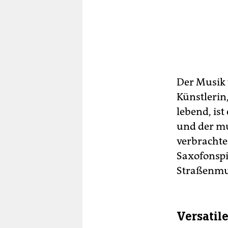
Der Musik 
Künstlerin
lebend, is
und der mu
verbrachte 
Saxofonspi
Straßenmu
Versatil