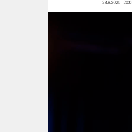
berlin
28.8.2025
20:0
nord
wahrheit
verlag
verlag
veranstaltungen
shop
fragen & hilfe
unterstützen
abo
genossenschaft