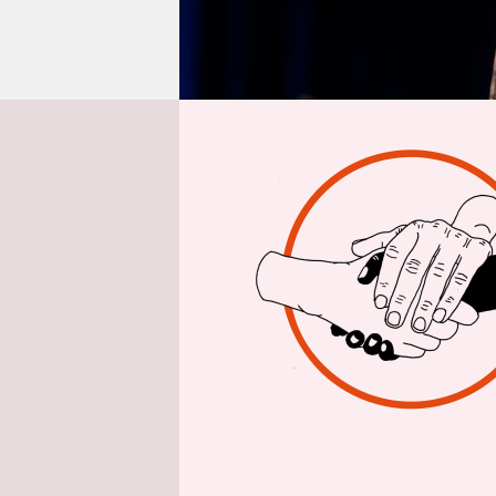
epaper login
Von
Maxi Br
Kein gängi
so heißt e
des äußer
Hillary Cl
Präsident 
Chaos­prak