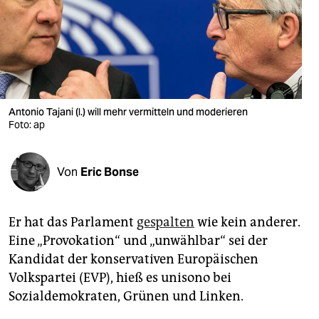
berlin
nord
wahrheit
verlag
Antonio Tajani (l.) will mehr vermitteln und moderieren
verlag
Foto: ap
veranstaltungen
Von
Eric Bonse
shop
fragen & hilfe
Er hat das Parlament
gespalten
wie kein anderer.
unterstützen
Eine „Provokation“ und „unwählbar“ sei der
Kandidat der konservativen Europäischen
abo
Volkspartei (EVP), hieß es unisono bei
genossenschaft
Sozialdemokraten, Grünen und Linken.