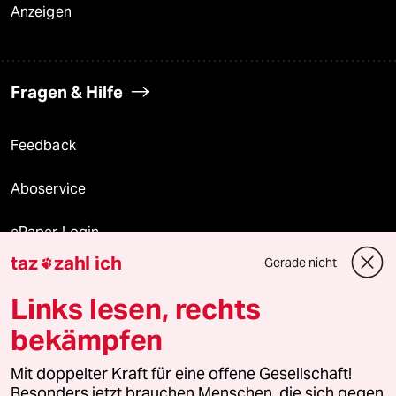
Anzeigen
Fragen & Hilfe
Feedback
Aboservice
ePaper Login
taz
zahl ich
Gerade nicht

Downloads für Abonnierende
Links lesen, rechts
bekämpfen
© 2026 taz Verlags und Vertriebs GmbH
Alle Rechte vorbehalten. Bei rechtlichen Fragen oder für Genehmigungen
Mit doppelter Kraft für eine offene Gesellschaft!
wenden Sie sich bitte an
lizenzen@taz.de
Besonders jetzt brauchen Menschen, die sich gegen