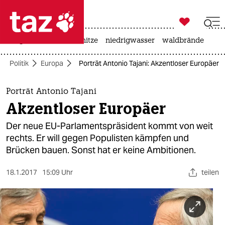

taz zahl ich
krieg in der ukraine
hitze
niedrigwasser
waldbrände

taz zahl ich
Politik
Europa
Porträt Antonio Tajani: Akzentloser Europäer
taz zahl ich
themen
Porträt Antonio Tajani
Akzentloser Europäer
politik
Der neue EU-Parlamentspräsident kommt von weit
öko
rechts. Er will gegen Populisten kämpfen und
Brücken bauen. Sonst hat er keine Ambitionen.
gesellschaft
18.1.2017
15:09 Uhr
teilen
kultur
sport