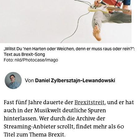
berlin
nord
wahrheit
verlag
„Willst Du 'nen Harten oder Weichen, denn er muss raus oder rein?“:
verlag
Text aus Brexit-Song
Foto: nild/Photocase/imago
veranstaltungen
shop
Von
Daniel Zylbersztajn-Lewandowski
fragen & hilfe
Fast fünf Jahre dauerte der
Brexitstreit
, und er hat
unterstützen
auch in der Musikwelt deutliche Spuren
abo
hinterlassen. Wer durch die Archive der
Streaming-Anbieter scrollt, findet mehr als 60
genossenschaft
Titel zum Thema Brexit.