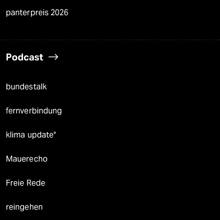
panterpreis 2026
Podcast
bundestalk
fernverbindung
klima update°
Mauerecho
Freie Rede
reingehen