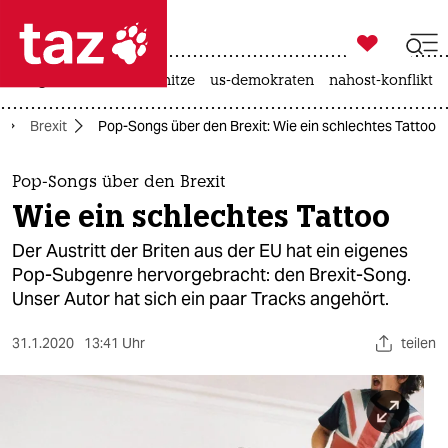

taz zahl ich
krieg in der ukraine
hitze
us-demokraten
nahost-konflikt

taz zahl ich
Brexit
Pop-Songs über den Brexit: Wie ein schlechtes Tattoo
taz zahl ich
themen
Pop-Songs über den Brexit
Wie ein schlechtes Tattoo
politik
Der Austritt der Briten aus der EU hat ein eigenes
öko
Pop-Subgenre hervorgebracht: den Brexit-Song.
Unser Autor hat sich ein paar Tracks angehört.
gesellschaft
31.1.2020
13:41 Uhr
teilen
kultur
sport