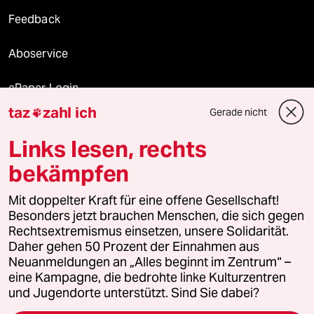
Feedback
Aboservice
ePaper Login
taz
zahl ich
Gerade nicht

Downloads für Abonnierende
Links lesen, rechts
bekämpfen
© 2026 taz Verlags und Vertriebs GmbH
Mit doppelter Kraft für eine offene Gesellschaft!
Alle Rechte vorbehalten. Bei rechtlichen Fragen oder für Genehmigungen
wenden Sie sich bitte an
lizenzen@taz.de
Besonders jetzt brauchen Menschen, die sich gegen
Rechtsextremismus einsetzen, unsere Solidarität.
Daher gehen 50 Prozent der Einnahmen aus
Feedback
Redaktionsstatut
Kommune-Richtlinien
KI-
Neuanmeldungen an „Alles beginnt im Zentrum“ –
eine Kampagne, die bedrohte linke Kulturzentren
Leitlinie
Informant
Datenschutz
Impressum
AGB
und Jugendorte unterstützt. Sind Sie dabei?