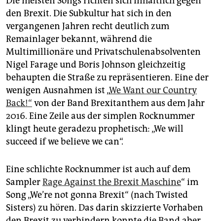
Die meisten Songs richten sich inhaltlich gegen
den Brexit. Die Subkultur hat sich in den
vergangenen Jahren recht deutlich zum
Remainlager bekannt, während die
Multimillionäre und Privatschulenabsolventen
Nigel Farage und Boris Johnson gleichzeitig
behaupten die Straße zu repräsentieren. Eine der
wenigen Ausnahmen ist „
We Want our Country
Back!“
von der Band Brexitanthem aus dem Jahr
2016. Eine Zeile aus der simplen Rocknummer
klingt heute geradezu prophetisch: „We will
succeed if we believe we can“.
Eine schlichte Rocknummer ist auch auf dem
Sampler
Rage Against the Brexit Maschine
“ im
Song „We’re not gonna Brexit“ (nach Twisted
Sisters) zu hören. Das darin skizzierte Vorhaben
den Brexit zu verhindern konnte die Band aber