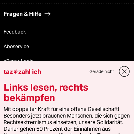
Fragen & Hilfe
Feedback
Aboservice
ePaper Login
taz
zahl ich
Gerade nicht

Downloads für Abonnierende
Links lesen, rechts
bekämpfen
© 2026 taz Verlags und Vertriebs GmbH
Mit doppelter Kraft für eine offene Gesellschaft!
Alle Rechte vorbehalten. Bei rechtlichen Fragen oder für Genehmigungen
wenden Sie sich bitte an
lizenzen@taz.de
Besonders jetzt brauchen Menschen, die sich gegen
Rechtsextremismus einsetzen, unsere Solidarität.
Daher gehen 50 Prozent der Einnahmen aus
Feedback
Redaktionsstatut
Kommune-Richtlinien
KI-