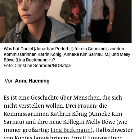
berlin
nord
wahrheit
verlag
Was hat Daniel (Jonathan Perleth, l) für ein Geheimnis vor den
verlag
Kommissarinnen Katrin König (Anneke Kim Sarnau, M.) und Melly
Böwe (Lina Beckmann, r.)?
Foto: Christine Schröder/NDR/dpa
veranstaltungen
shop
Von
Anne Haeming
fragen & hilfe
Es ist eine Geschichte über Menschen, die sich
unterstützen
nicht verstellen wollen. Drei Frauen: die
Kommissarinnen Kathrin König (Anneke Kim
abo
Sarnau) und ihre neue Kollegin Melly Böwe (wie
genossenschaft
immer großartig:
Lina Beckmann
), Halbschwester
von Königs langjährigem Ermittlungspartner