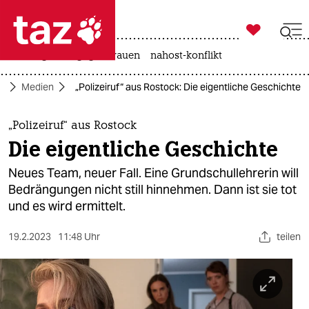

taz zahl ich
hitze
gewalt gegen frauen
nahost-konflikt

taz zahl ich
ft
Medien
„Polizeiruf“ aus Rostock: Die eigentliche Geschichte
taz zahl ich
themen
„Polizeiruf“ aus Rostock
Die eigentliche Geschichte
politik
Neues Team, neuer Fall. Eine Grundschullehrerin will
öko
Bedrängungen nicht still hinnehmen. Dann ist sie tot
und es wird ermittelt.
gesellschaft
19.2.2023
11:48 Uhr
teilen
kultur
sport