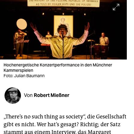
berlin
nord
wahrheit
verlag
verlag
veranstaltungen
Hochenergetische Konzertperformance in den Münchner
Kammerspielen
Foto: Julian Baumann
shop
fragen & hilfe
Von
Robert Mießner
unterstützen
abo
„There’s no such thing as society“, die Gesellschaft
genossenschaft
gibt es nicht. Wer hat’s gesagt? Richtig; der Satz
stammt aus einem Interview, das Margaret