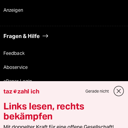
Anzeigen
Fragen & Hilfe
Feedback
Aboservice
ePaper Login
taz
zahl ich
Gerade nicht

Downloads für Abonnierende
Links lesen, rechts
bekämpfen
© 2026 taz Verlags und Vertriebs GmbH
Mit doppelter Kraft für eine offene Gesellschaft!
Alle Rechte vorbehalten. Bei rechtlichen Fragen oder für Genehmigungen