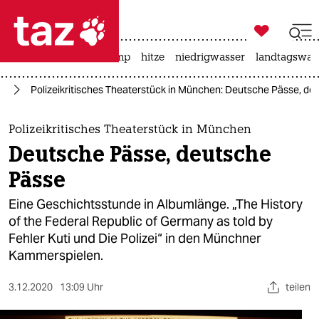

taz zahl ich
katzen
usa unter trump
hitze
niedrigwasser
landtagswahl

taz zahl ich
us
Polizeikritisches Theaterstück in München: Deutsche Pässe, d
taz zahl ich
themen
Polizeikritisches Theaterstück in München
Deutsche Pässe, deutsche
politik
Pässe
öko
Eine Geschichtsstunde in Albumlänge. „The History
of the Federal Republic of Germany as told by
gesellschaft
Fehler Kuti und Die Polizei“ in den Münchner
Kammerspielen.
kultur
sport
3.12.2020
13:09 Uhr
teilen