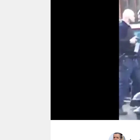
berlin
nord
wahrheit
verlag
verlag
veranstaltungen
shop
fragen & hilfe
unterstützen
abo
genossenschaft