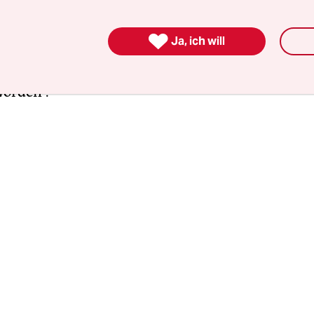
Landfriedensbruch“. Bei der versuchten Festnah
hen Fahrraddiebes, der aggressiv gegenüber Be

Ja, ich will
ei, seien die Kollegen aus einer Gruppe von Um
en, Blumentöpfen, Aschenbechern und Glasflasc
orden“.