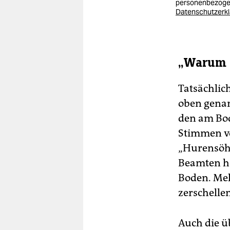
personenbezogen
Datenschutzerk
„Warum s
Tatsächlic
oben genan
den am Bo
Stimmen vo
„Hurensöhn
Beamten ho
Boden. Meh
zerschelle
Auch die ü