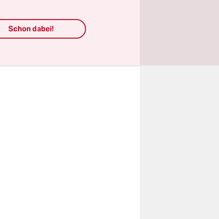
me eines
amten
Schon dabei!
stehenden
hen