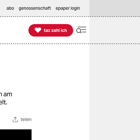
abo
genossenschaft
epaper login

taz zahl ich
taz zahl ich
en am
lt.
teilen