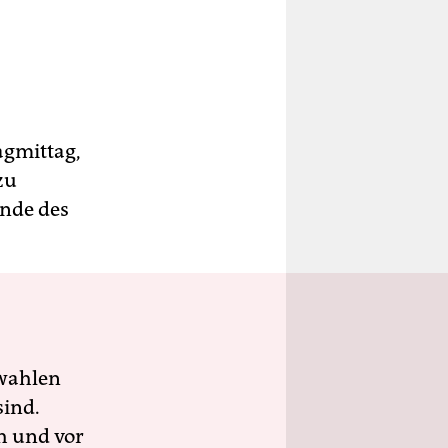
agmittag,
zu
nde des
wahlen
sind.
h und vor