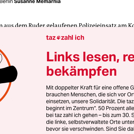
Berlin
Susanne Memarnia
 aus dem Ruder gelaufenen Polizeieinsatz am K
nerstagnachmittag wird nun gegen einen der bet
taz
zahl ich

gen Körperverletzung im Amt ermittelt. Dies erk
echer am Freitagmittag auf taz-Anfrage. Ausgelö
Links lesen, r
lungen durch ein Video, das beim Kurzbotschafte
bekämpfen
siert. Dort ist zu sehen, wie der Beamte zweimal 
iegenden und bereits von mehren Kollegen fixi
Das Video wurde bis Freitagmittag mehr als 70.000
Mit doppelter Kraft für eine offene G
brauchen Menschen, die sich vor O
d vielfach kommentiert. „Das Video zeigt leider, 
einsetzen, unsere Solidarität. Die ta
tlich überreagiert“, so der Polizeisprecher.
beginnt im Zentrum“. 50 Prozent a
bei taz zahl ich gehen – bis zum 30
rsten
Pressemeldung am Donnerstagabend
hatte 
die linke, selbstverwaltete Orte unte
bevor sie verschwinden. Sind Sie da
lungen. Da sprach die Berliner Polizei von einem 