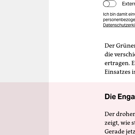
Exter
Ich bin damit ei
personenbezogen
Datenschutzerk
Der Grünen
die versch
ertragen. 
Einsatzes 
Die Enga
Der drohe
zeigt, wie
Gerade jet