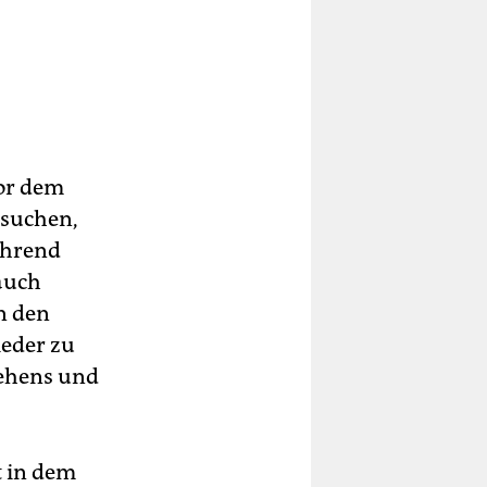
vor dem
rsuchen,
ährend
auch
n den
ieder zu
hehens und
t in dem