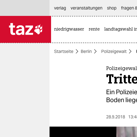
hautnavigation anspringen
hauptinhalt anspringen
footer anspringen
verlag
veranstaltungen
shop
fragen &
niedrigwasser
rente
landtagswahl i

taz zahl ich
taz zahl ich
Startseite
Berlin
Polizeigewalt
themen
politik
Polizeigewal
Tritt
öko
Ein Polizei
gesellschaft
Boden liege
kultur
28.9.2018
13:4
sport