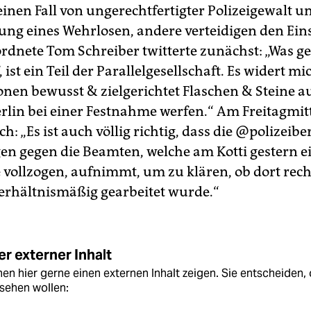
inen Fall von ungerechtfertigter Polizeigewalt u
ng eines Wehrlosen, andere verteidigen den Eins
dnete Tom Schreiber twitterte zunächst: „Was g
, ist ein Teil der Parallelgesellschaft. Es widert mi
nen bewusst & zielgerichtet Flaschen & Steine au
rlin bei einer Festnahme werfen.“ Am Freitagmit
h: „Es ist auch völlig richtig, dass die @polizeibe
en gegen die Beamten, welche am Kotti gestern e
vollzogen, aufnimmt, um zu klären, ob dort rech
erhältnismäßig gearbeitet wurde.“
r externer Inhalt
en hier gerne einen externen Inhalt zeigen. Sie entscheiden, 
sehen wollen: