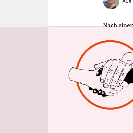
Aus 
epaper login
Nach einem
Tor am Don
Beamten we
Polizeispr
die Ermitt
Twitter kur
am Boden l
eintritt. 
geklickt un
Kollege deu
In einer e
anders gek