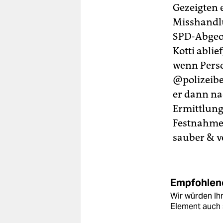
Gezeigten e
Misshandlu
SPD-Abgeor
Kotti ablief
wenn Perso
@polizeibe
er dann nac
Ermittlung
Festnahme 
sauber & v
Empfohlene
Wir würden Ihn
Element auch 