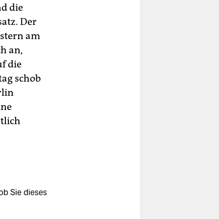
nd die
atz. Der
estern am
ch an,
f die
tag schob
rlin
ine
tlich
ob Sie dieses