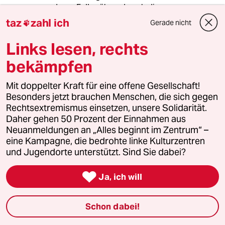
anderen Fall, während euch die
Druckschläuche um die Ohren fliegen. Es lenkt
taz
zahl ich
Gerade nicht

so herrlich von den eigentlichen Problemen ab.
Ich bin der sinnfreien Rechthaberei-
Links lesen, rechts
Streitereien müde geworden und verschwinde
bekämpfen
lieber rechtzeitig aus der Gefahrenzone.
Mit doppelter Kraft für eine offene Gesellschaft!
Besonders jetzt brauchen Menschen, die sich gegen
lalelu
L
Rechtsextremismus einsetzen, unsere Solidarität.
30.06.2010
,
08:15 Uhr
Daher gehen 50 Prozent der Einnahmen aus
@ suzette [“obrigkeitsgläubige unkritische
Neuanmeldungen an „Alles beginnt im Zentrum“ –
polizeifans… wieso lest ihr eigentlich
eine Kampagne, die bedrohte linke Kulturzentren
ausgerechnet die taz?“]
und Jugendorte unterstützt. Sind Sie dabei?
Gute Frage. Denn obwohl es auch unter

Ja, ich will
‘klassischen taz-Lesern’ solche&solche
Positionen gibt, ist eine Großteil der
Kommentierer hier wohl kaum dazuzurechnen.
Schon dabei!
Die wollen was loswerden, nichts erfahren.