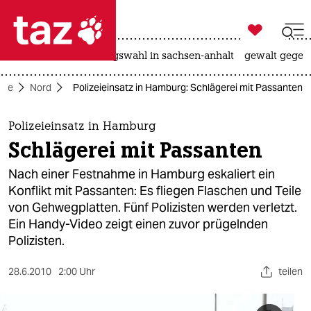

taz zahl ich
hitze
surfen
landtagswahl in sachsen-anhalt
gewalt gegen

taz zahl ich
eite
Nord
Polizeieinsatz in Hamburg: Schlägerei mit Passanten
taz zahl ich
themen
Polizeieinsatz in Hamburg
Schlägerei mit Passanten
politik
Nach einer Festnahme in Hamburg eskaliert ein
öko
Konflikt mit Passanten: Es fliegen Flaschen und Teile
von Gehwegplatten. Fünf Polizisten werden verletzt.
gesellschaft
Ein Handy-Video zeigt einen zuvor prügelnden
Polizisten.
kultur
28.6.2010
2:00 Uhr
teilen
sport