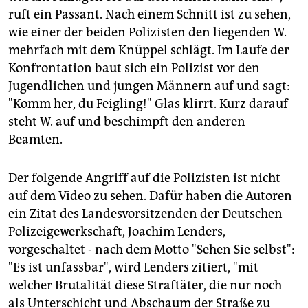
ruft ein Passant. Nach einem Schnitt ist zu sehen,
Der Ausländeranteil
liegt mit 13,3 Prozent unter dem
wie einer der beiden Polizisten den liegenden W.
Durchschnitt von 14,1 Prozent und
mehrfach mit dem Knüppel schlägt. Im Laufe der
einen richtigen Job
haben 49,2 Prozent gegenüber
Konfrontation baut sich ein Polizist vor den
50,3 Prozent der Erwerbsfähigen stadtweit.
Jugendlichen und jungen Männern auf und sagt:
"Komm her, du Feigling!" Glas klirrt. Kurz darauf
steht W. auf und beschimpft den anderen
Beamten.
Der folgende Angriff auf die Polizisten ist nicht
auf dem Video zu sehen. Dafür haben die Autoren
ein Zitat des Landesvorsitzenden der Deutschen
Polizeigewerkschaft, Joachim Lenders,
vorgeschaltet - nach dem Motto "Sehen Sie selbst":
"Es ist unfassbar", wird Lenders zitiert, "mit
welcher Brutalität diese Straftäter, die nur noch
als Unterschicht und Abschaum der Straße zu