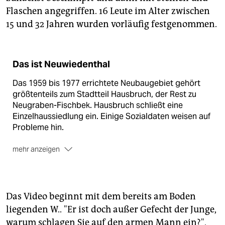
Flaschen angegriffen. 16 Leute im Alter zwischen
15 und 32 Jahren wurden vorläufig festgenommen.
Das ist Neuwiedenthal
Das 1959 bis 1977 errichtete Neubaugebiet gehört
größtenteils zum Stadtteil Hausbruch, der Rest zu
Neugraben-Fischbek. Hausbruch schließt eine
Einzelhaussiedlung ein. Einige Sozialdaten weisen auf
Probleme hin.
mehr anzeigen
Hartz IV
erhielten im März 2009 gut 19 Prozent der
Bevölkerung. Der Hamburger Durchschnitt liegt bei
etwa 11 Prozent.
Das Video beginnt mit dem bereits am Boden
An der Bürgerschaftswahl
2008 nahmen 51 Prozent
liegenden W.. "Er ist doch außer Gefecht der Junge,
der Wahlberechtigten teil. Hamburgweit waren es
warum schlagen Sie auf den armen Mann ein?",
63,5 Prozent.