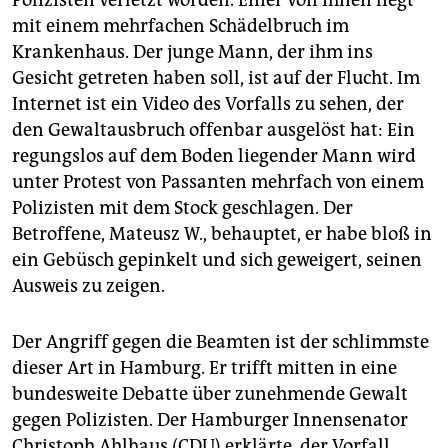
Polizisten verletzt worden. Einer von ihnen liegt
epaper login
mit einem mehrfachen Schädelbruch im
Krankenhaus. Der junge Mann, der ihm ins
Gesicht getreten haben soll, ist auf der Flucht. Im
Internet ist ein Video des Vorfalls zu sehen, der
den Gewaltausbruch offenbar ausgelöst hat: Ein
regungslos auf dem Boden liegender Mann wird
unter Protest von Passanten mehrfach von einem
Polizisten mit dem Stock geschlagen. Der
Betroffene, Mateusz W., behauptet, er habe bloß in
ein Gebüsch gepinkelt und sich geweigert, seinen
Ausweis zu zeigen.
Der Angriff gegen die Beamten ist der schlimmste
dieser Art in Hamburg. Er trifft mitten in eine
bundesweite Debatte über zunehmende Gewalt
gegen Polizisten. Der Hamburger Innensenator
Christoph Ahlhaus (CDU) erklärte, der Vorfall