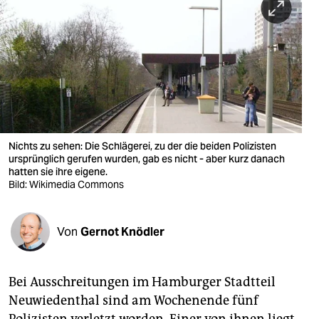
berlin
nord
wahrheit
verlag
verlag
Nichts zu sehen: Die Schlägerei, zu der die beiden Polizisten
veranstaltungen
ursprünglich gerufen wurden, gab es nicht - aber kurz danach
hatten sie ihre eigene.
shop
Bild: Wikimedia Commons
fragen & hilfe
Von
Gernot Knödler
unterstützen
abo
Bei Ausschreitungen im Hamburger Stadtteil
genossenschaft
Neuwiedenthal sind am Wochenende fünf