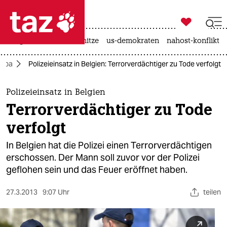

taz zahl ich
krieg in der ukraine
hitze
us-demokraten
nahost-konflikt

taz zahl ich
ropa
Polizeieinsatz in Belgien: Terrorverdächtiger zu Tode verfolgt
taz zahl ich
themen
Polizeieinsatz in Belgien
Terrorverdächtiger zu Tode
politik
verfolgt
öko
In Belgien hat die Polizei einen Terrorverdächtigen
erschossen. Der Mann soll zuvor vor der Polizei
gesellschaft
geflohen sein und das Feuer eröffnet haben.
kultur
27.3.2013
9:07 Uhr
teilen
sport