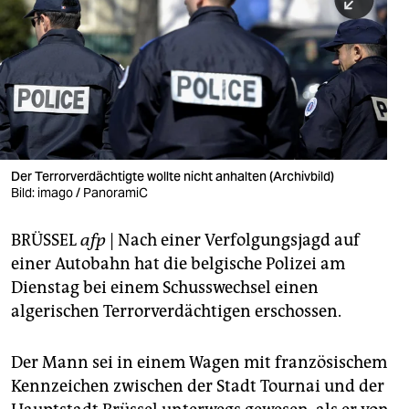
berlin
nord
wahrheit
verlag
verlag
Der Terrorverdächtigte wollte nicht anhalten (Archivbild)
Bild: imago / PanoramiC
veranstaltungen
shop
BRÜSSEL
afp
| Nach einer Verfolgungsjagd auf
einer Autobahn hat die belgische Polizei am
fragen & hilfe
Dienstag bei einem Schusswechsel einen
unterstützen
algerischen Terrorverdächtigen erschossen.
abo
Der Mann sei in einem Wagen mit französischem
genossenschaft
Kennzeichen zwischen der Stadt Tournai und der