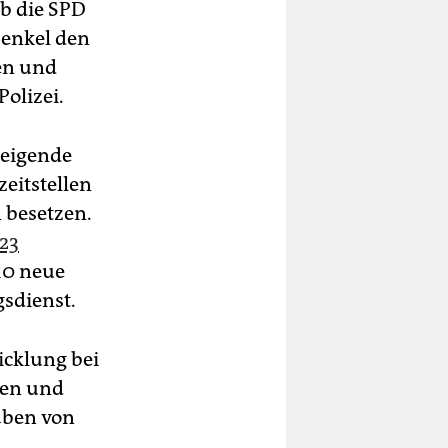
ob die SPD
Henkel den
en und
Polizei.
teigende
eitstellen
n besetzen.
23
10 neue
gsdienst.
icklung bei
men und
aben von