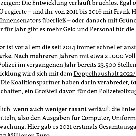
 zeigen: Die Entwicklung verläuft bruchlos. Egal 
U regierte – und ihr von 2011 bis 2016 mit Frank 
 Innensenators überließ – oder danach mit Grün
r für Jahr gibt es mehr Geld und Personal für die 
r ist vor allem die seit 2014 immer schneller ans
ärke. Nach mehreren Jahren mit etwa 21.000 Vollz
Polizei im vergangenen Jahr bereits 23.500 Stelle
icklung wird sich mit dem
Doppelhaushalt 2022/
. Die Koalitionspartner haben darin verabredet, 6
schaffen, ein Großteil davon für den Polizeivollzu
lich, wenn auch weniger rasant verläuft die Entw
tteln, also den Ausgaben für Computer, Unifor
achung. Hier gab es 2021 erstmals Gesamtausg
00 Millionen Euro.