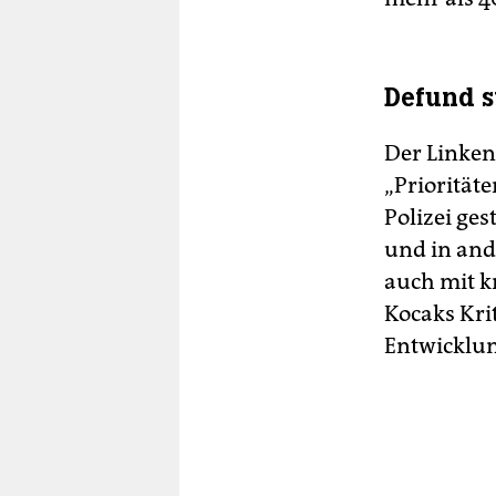
Defund s
Der Linken
„Priorität
Polizei gest
und in and
auch mit k
Kocaks Krit
Entwicklun