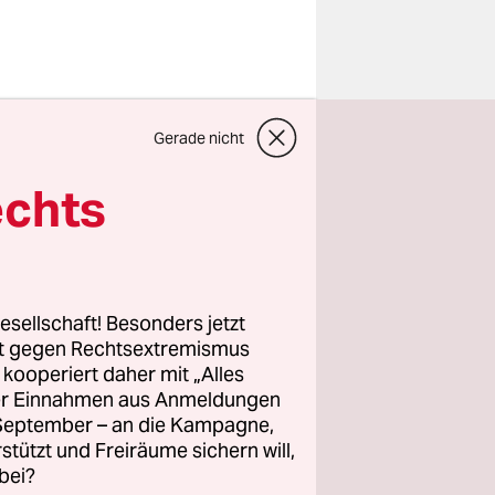
en für
Gerade nicht
lativ
 taz
echts
e Anfrage
in
ch stieg
ehr als 1,8
esellschaft! Besonders jetzt
rt gegen Rechtsextremismus
z kooperiert daher mit „Alles
ller Einnahmen aus Anmeldungen
her aus als
. September – an die Kampagne,
2 Prozent
rstützt und Freiräume sichern will,
 am
bei?