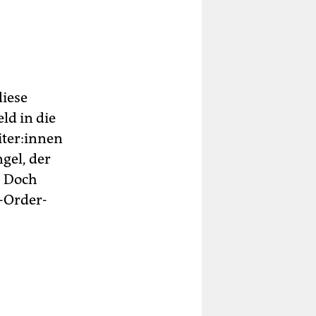
diese
ld in die
te­r:in­nen
gel, der
. Doch
d-Order-