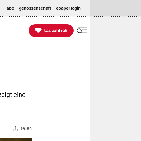
abo
genossenschaft
epaper login

taz zahl ich
taz zahl ich
zeigt eine
teilen