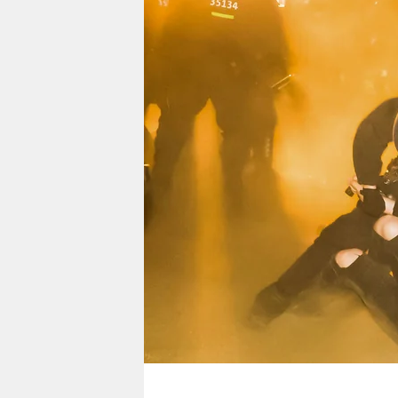
berlin
nord
wahrheit
verlag
verlag
veranstaltungen
shop
fragen & hilfe
unterstützen
abo
genossenschaft