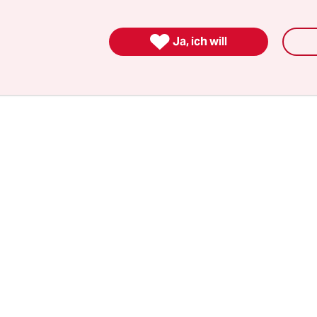
n 4,5 auf inzwischen 5,7 Prozent; aus 348 Euro p
d Jahr wurden 489 Euro.

Ja, ich will