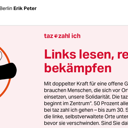
Berlin
Erik Peter
t immer mehr Geld für die Polizei aus. Die Ausgab
taz
zahl ich

d Sachmittel sind dabei seit 2010 absolut und re
also zulasten anderer Bereiche. Das zeigt eine der
Links lesen, r
e, noch unveröffentlichte Antwort auf eine Klein
bekämpfen
n-Abgeordneten
Ferat Kocak
und Niklas Schrader 
beit mit dem Berliner Justice Collective. Demna
budget von 1,2 Milliarden Euro im Jahr 2010 auf m
Mit doppelter Kraft für eine offene G
 Euro im vergangenen Jahr.
brauchen Menschen, die sich vor O
einsetzen, unsere Solidarität. Die ta
beginnt im Zentrum“. 50 Prozent a
tieg um konkret 54 Prozent fiel damit deutlich hö
bei taz zahl ich gehen – bis zum 30
ndeshaushalts, der sich im selben Zeitraum um 4
die linke, selbstverwaltete Orte unte
ntsprechend stieg der Anteil der Polizeiausgaben
bevor sie verschwinden. Sind Sie da