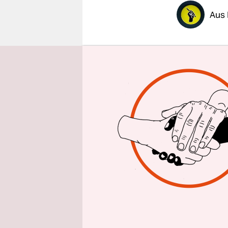
epaper login
Aus 
Berlin gib
Personal un
gestiegen, 
vorliegend
der Linke
Zusammenar
das Polizei
Milliarden
Dieser Ans
der des La
erhöhte. E