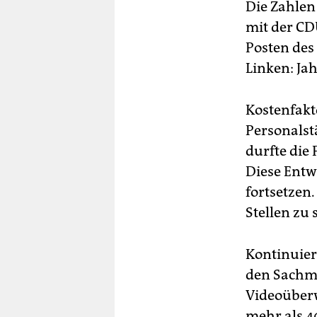
Die Zahlen
mit der CD
Posten des
Linken: Jah
Kostenfakto
Personalst
durfte die 
Diese Entw
fortsetzen
Stellen zu 
Kontinuier
den Sachmi
Videoüberw
mehr als 4