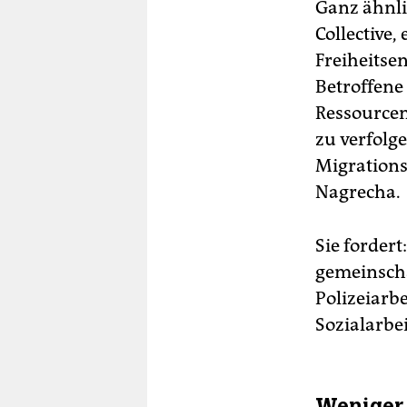
Ganz ähnli
Collective
Freiheitse
Betroffene 
Ressourcen
zu verfolg
Migrationss
Nagrecha.
Sie fordert:
gemeinschaf
Polizeiarb
Sozialarbe
Weniger 