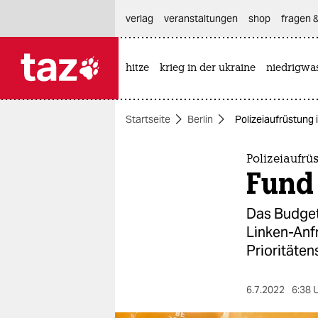
hautnavigation anspringen
hauptinhalt anspringen
footer anspringen
verlag
veranstaltungen
shop
fragen &
hitze
krieg in der ukraine
niedrigwa

taz zahl ich
taz zahl ich
Startseite
Berlin
Polizeiaufrüstung i
themen
politik
Polizeiaufrü
Fund 
öko
Das Budget 
gesellschaft
Linken-Anf
Prioritäten
kultur
sport
6.7.2022
6:38 