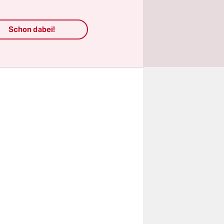
ro Ein­woh­
Schon dabei!