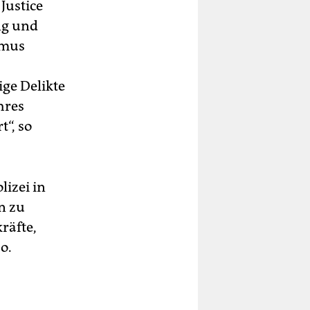
Justice
ng und
smus
ige Delikte
hres
t“, so
olizei in
n zu
räfte,
o.