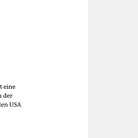
st eine
h der
 den USA