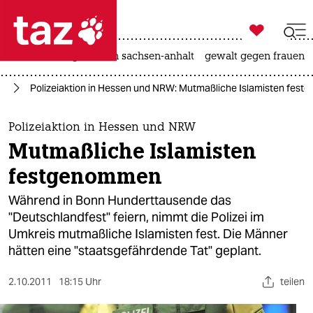

taz zahl ich
hitze
landtagswahl in sachsen-anhalt
gewalt gegen frauen

taz zahl ich
nd
Polizeiaktion in Hessen und NRW: Mutmaßliche Islamisten fes
taz zahl ich
themen
Polizeiaktion in Hessen und NRW
Mutmaßliche Islamisten
politik
festgenommen
öko
Während in Bonn Hunderttausende das
"Deutschlandfest" feiern, nimmt die Polizei im
gesellschaft
Umkreis mutmaßliche Islamisten fest. Die Männer
hätten eine "staatsgefährdende Tat" geplant.
kultur
sport
2.10.2011
18:15 Uhr
teilen