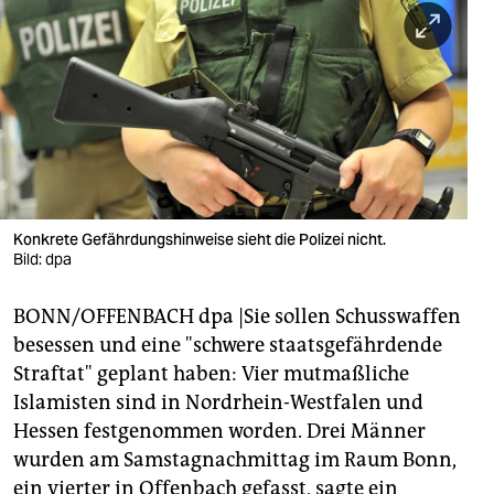
berlin
nord
wahrheit
verlag
verlag
veranstaltungen
Konkrete Gefährdungshinweise sieht die Polizei nicht.
Bild: dpa
shop
BONN/OFFENBACH dpa |Sie sollen Schusswaffen
fragen & hilfe
besessen und eine "schwere staatsgefährdende
unterstützen
Straftat" geplant haben: Vier mutmaßliche
Islamisten sind in Nordrhein-Westfalen und
abo
Hessen festgenommen worden. Drei Männer
genossenschaft
wurden am Samstagnachmittag im Raum Bonn,
ein vierter in Offenbach gefasst, sagte ein