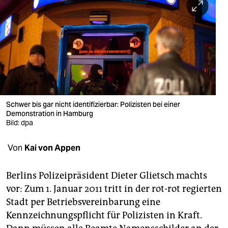
berlin
nord
wahrheit
verlag
verlag
Schwer bis gar nicht identifizierbar: Polizisten bei einer
veranstaltungen
Demonstration in Hamburg
Bild: dpa
shop
Von
Kai von Appen
fragen & hilfe
unterstützen
Berlins Polizeipräsident Dieter Glietsch machts
vor: Zum 1. Januar 2011 tritt in der rot-rot regierten
abo
Stadt per Betriebsvereinbarung eine
genossenschaft
Kennzeichnungspflicht für Polizisten in Kraft.