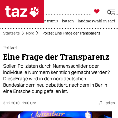

taz zahl ich
bergsteigen
usa unter trump
katzen
landtagswahl in sachs

taz zahl ich
Startseite
Nord
Polizei: Eine Frage der Transparenz
taz zahl ich
themen
Polizei
Eine Frage der Transparenz
politik
Sollen Polizisten durch Namensschilder oder
öko
individuelle Nummern kenntlich gemacht werden?
DieseFrage wird in den norddeutschen
gesellschaft
Bundesländern neu debattiert, nachdem in Berlin
eine Entscheidung gefallen ist.
kultur
3.12.2010
2:00 Uhr
teilen
sport