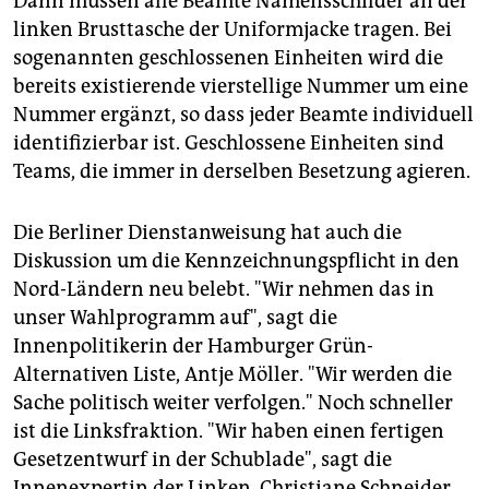
Dann müssen alle Beamte Namensschilder an der
epaper login
linken Brusttasche der Uniformjacke tragen. Bei
sogenannten geschlossenen Einheiten wird die
bereits existierende vierstellige Nummer um eine
Nummer ergänzt, so dass jeder Beamte individuell
identifizierbar ist. Geschlossene Einheiten sind
Teams, die immer in derselben Besetzung agieren.
Die Berliner Dienstanweisung hat auch die
Diskussion um die Kennzeichnungspflicht in den
Nord-Ländern neu belebt. "Wir nehmen das in
unser Wahlprogramm auf", sagt die
Innenpolitikerin der Hamburger Grün-
Alternativen Liste, Antje Möller. "Wir werden die
Sache politisch weiter verfolgen." Noch schneller
ist die Linksfraktion. "Wir haben einen fertigen
Gesetzentwurf in der Schublade", sagt die
Innenexpertin der Linken, Christiane Schneider.