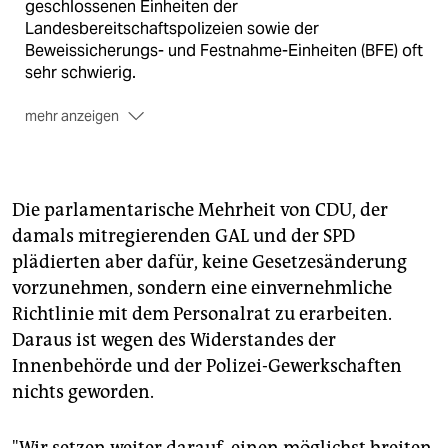
geschlossenen Einheiten der
Landesbereitschaftspolizeien sowie der
Beweissicherungs- und Festnahme-Einheiten (BFE) oft
sehr schwierig.
mehr anzeigen
Eine bedingte Kennzeichnung
gibt es bei diesen
Einheiten schon heute: Sie tragen auf den Helmen
Nummern oder auf den Rücken Embleme.
Die parlamentarische Mehrheit von CDU, der
Durch eine Nummer identifizierbar
ist zum Beispiel in
damals mitregierenden GAL und der SPD
Hamburg eine Hundertschaft sowie der einzelne Zug
plädierten aber dafür, keine Gesetzesänderung
der Hundertschaft - "32" steht für 3. Hundertschaft, 2.
Zug, jedoch bleibt der behelmte einzelne Beamte
vorzunehmen, sondern eine einvernehmliche
nach außen hin in einer größeren Gruppe anonym, da
Richtlinie mit dem Personalrat zu erarbeiten.
ein Zug aus bis zu 25 Beamten bestehen kann.
Daraus ist wegen des Widerstandes der
Innenbehörde und der Polizei-Gewerkschaften
Corpsgeist verhindert
dann in der Regel die
Ermittlung des Einzeltäters, weil die Kollegen ihn
nichts geworden.
decken und nichts gesehen haben wollen.