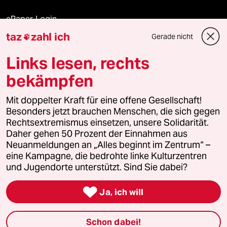
ePaper Login
taz
zahl ich
Gerade nicht

Downloads für Abonnierende
Links lesen, rechts
bekämpfen
© 2026 taz Verlags und Vertriebs GmbH
Alle Rechte vorbehalten. Bei rechtlichen Fragen oder für Genehmigungen
Mit doppelter Kraft für eine offene Gesellschaft!
wenden Sie sich bitte an
lizenzen@taz.de
Besonders jetzt brauchen Menschen, die sich gegen
Rechtsextremismus einsetzen, unsere Solidarität.
Daher gehen 50 Prozent der Einnahmen aus
Feedback
Redaktionsstatut
Kommune-Richtlinien
KI-
Neuanmeldungen an „Alles beginnt im Zentrum“ –
eine Kampagne, die bedrohte linke Kulturzentren
Leitlinie
Informant
Datenschutz
Impressum
AGB
und Jugendorte unterstützt. Sind Sie dabei?
Seitenwende
Einwilligungen widerrufen (Ads)

Ja, ich will
Schon dabei!