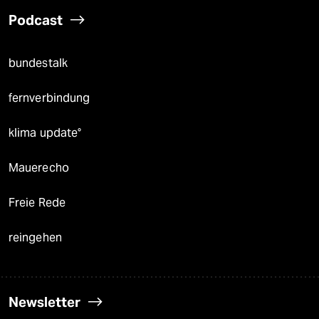
Podcast
bundestalk
fernverbindung
klima update°
Mauerecho
Freie Rede
reingehen
Newsletter