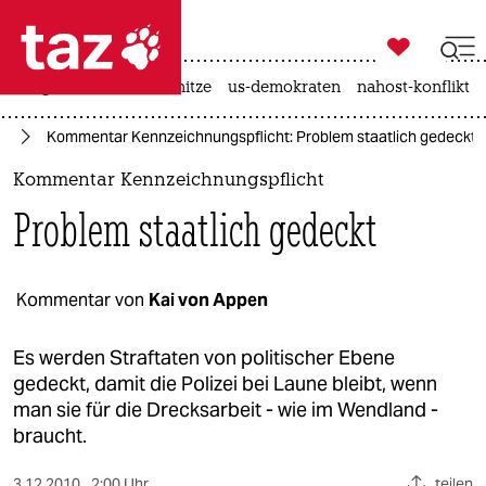

taz zahl ich
krieg in der ukraine
hitze
us-demokraten
nahost-konflikt

taz zahl ich
rd
Kommentar Kennzeichnungspflicht: Problem staatlich gedeckt
taz zahl ich
Kommentar Kennzeichnungspflicht
themen
Problem staatlich gedeckt
politik
öko
Kommentar von
Kai von Appen
gesellschaft
Es werden Straftaten von politischer Ebene
gedeckt, damit die Polizei bei Laune bleibt, wenn
kultur
man sie für die Drecksarbeit - wie im Wendland -
braucht.
sport
3.12.2010
2:00 Uhr
teilen