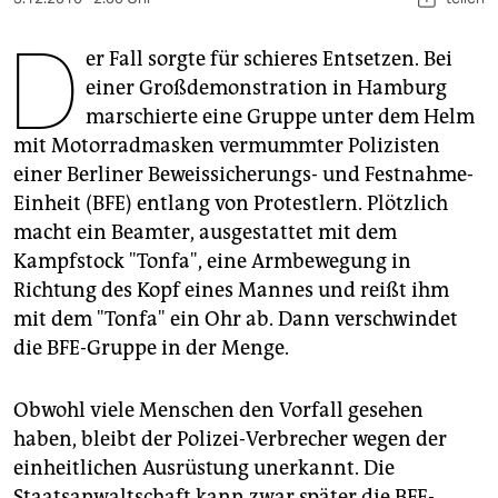
berlin
D
nord
er Fall sorgte für schieres Entsetzen. Bei
einer Großdemonstration in Hamburg
wahrheit
marschierte eine Gruppe unter dem Helm
mit Motorradmasken vermummter Polizisten
verlag
einer Berliner Beweissicherungs- und Festnahme-
verlag
Einheit (BFE) entlang von Protestlern. Plötzlich
macht ein Beamter, ausgestattet mit dem
veranstaltungen
Kampfstock "Tonfa", eine Armbewegung in
shop
Richtung des Kopf eines Mannes und reißt ihm
mit dem "Tonfa" ein Ohr ab. Dann verschwindet
fragen & hilfe
die BFE-Gruppe in der Menge.
unterstützen
Obwohl viele Menschen den Vorfall gesehen
abo
haben, bleibt der Polizei-Verbrecher wegen der
genossenschaft
einheitlichen Ausrüstung unerkannt. Die
Staatsanwaltschaft kann zwar später die BFE-