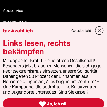
Aboservice
ePaper Login
taz
zahl ich
Gerade nicht

Downloads für Abonnierende
Links lesen, rechts
bekämpfen
© 2026 taz Verlags und Vertriebs GmbH
Alle Rechte vorbehalten. Bei rechtlichen Fragen oder für Genehmigungen
Mit doppelter Kraft für eine offene Gesellschaft!
wenden Sie sich bitte an
lizenzen@taz.de
Besonders jetzt brauchen Menschen, die sich gegen
Rechtsextremismus einsetzen, unsere Solidarität.
Daher gehen 50 Prozent der Einnahmen aus
Feedback
Redaktionsstatut
Kommune-Richtlinien
KI-
Neuanmeldungen an „Alles beginnt im Zentrum“ –
eine Kampagne, die bedrohte linke Kulturzentren
Leitlinie
Informant
Datenschutz
Impressum
AGB
und Jugendorte unterstützt. Sind Sie dabei?
Seitenwende
Einwilligungen widerrufen (Ads)

Ja, ich will