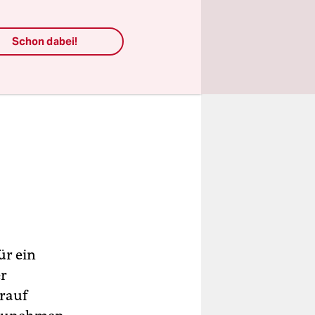
ht geführt.
is nicht
Schon dabei!
ür ein
er
arauf