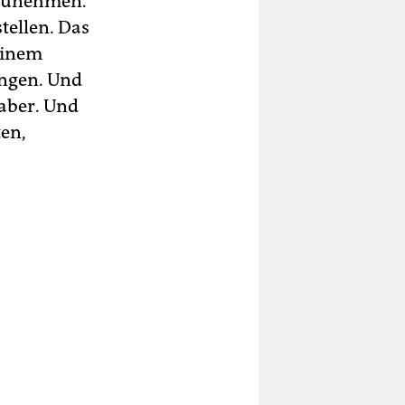
fzunehmen.
tellen. Das
seinem
ungen. Und
haber. Und
ten,