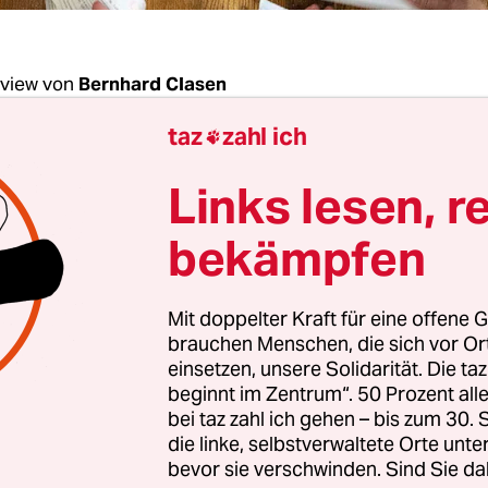
rview von
Bernhard Clasen
taz
zahl ich

Fesenko, Wolodimir Selenski ist
mit über 70 Pro
Links lesen, r
um neuen Präsidenten der Ukraine gewählt w
uch in dieser Höhe, überrascht?
bekämpfen
 Fesenko:
Ich hätte das lange Zeit nicht erwartet
Mit doppelter Kraft für eine offene G
doch war deutlich geworden, dass Selenski der
brauchen Menschen, die sich vor O
räger der Bevölkerung ist. Man wollte in der Gese
einsetzen, unsere Solidarität. Die ta
beginnt im Zentrum“. 50 Prozent a
inen Kandidaten haben.
Zwei Tage vor der Stichw
bei taz zahl ich gehen – bis zum 30
ie hoch Selenski gewinnen wird
, und so habe ich 
die linke, selbstverwaltete Orte unte
on 70 zu 30 Prozent vorhergesagt. Poroschenko h
bevor sie verschwinden. Sind Sie da