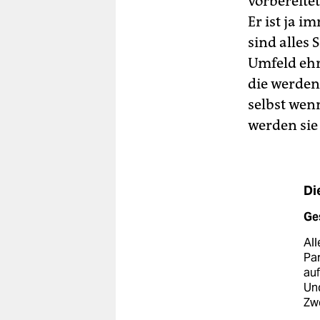
vorbereite
Er ist ja 
sind alles 
Umfeld ehr
die werden
selbst wen
werden sie
Di
Ge
Al
Pa
auf
Und
Zw