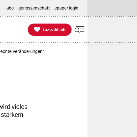
abo
genossenschaft
epaper login

taz zahl ich
taz zahl ich
en echte Veränderungen“
wird vieles
t starkem