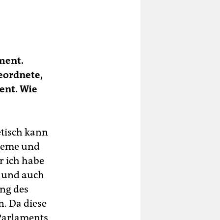
s
en
ment.
et
eordnete,
ent. Wie
etisch kann
bleme und
er ich habe
g und auch
ung des
. Da diese
 Parlaments