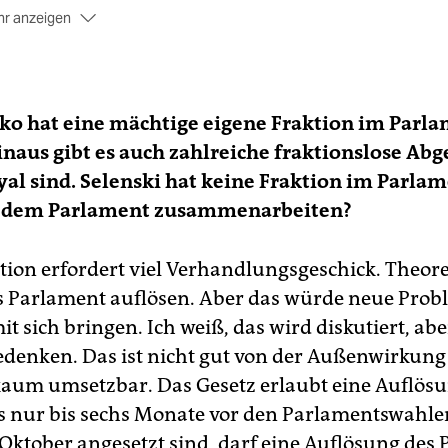
r anzeigen
flösung des Parlaments
 Präsident ist befugt, das Parlament aufzulösen, wenn diese
ht innerhalb von 4 Wochen nach einer Wahl oder von 60 Tag
ko hat eine mächtige eigene Fraktion im Parla
h dem Rücktritt einer Regierung eine neue Regierung gebild
naus gibt es auch zahlreiche fraktionslose Abg
 – oder wenn binnen 30 Tagen nach einer ordentlichen
laments­sitzung keine weitere Sitzung stattfand.
yal sind. Selenski hat keine Fraktion im Parlam
it dem Parlament zusammenarbeiten?
tzungen und Rederecht
 Präsident hat immer Rederecht und darf auch an
ation erfordert viel Verhandlungsgeschick. Theor
htöffentlichen Sitzungen des Parlaments teilnehmen.
s Parlament auflösen. Aber das würde neue Pro
it sich bringen. Ich weiß, das wird diskutiert, ab
denken. Das ist nicht gut von der Außenwirkun
kaum umsetzbar. Das Gesetz erlaubt eine Auflös
 nur bis sechs Monate vor den Parlamentswahlen
. Oktober angesetzt sind, darf eine Auflösung des