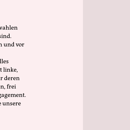
wahlen
sind.
h und vor
lles
 linke,
ür deren
n, frei
ngagement.
e unsere