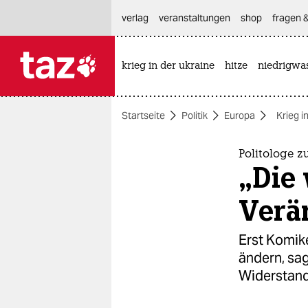
hautnavigation anspringen
hauptinhalt anspringen
footer anspringen
verlag
veranstaltungen
shop
fragen &
krieg in der ukraine
hitze
niedrigwa

taz zahl ich
taz zahl ich
Startseite
Politik
Europa
Krieg i
themen
politik
Politologe z
„Die 
öko
Verä
gesellschaft
Erst Komike
kultur
ändern, sa
Widerstand
sport