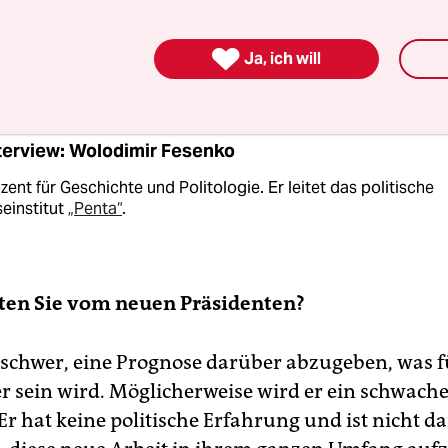
mpf in den drei Wochen vor der Stichwahl schlec
esem Hintergrund darf man sich über das Ergebn

Ja, ich will
terview: Wolodimir Fesenko
zent für Geschichte und Politologie. Er leitet das politische
einstitut
„Penta“
.
ten Sie vom neuen Präsidenten?
s schwer, eine Prognose darüber abzugeben, was f
er sein wird. Möglicherweise wird er ein schwach
Er hat keine politische Erfahrung und ist nicht d