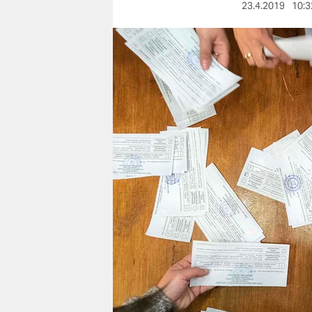
berlin
23.4.2019
10:3
nord
wahrheit
verlag
verlag
veranstaltungen
shop
fragen & hilfe
unterstützen
abo
genossenschaft