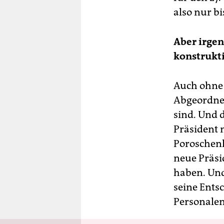
also nur b
Aber irgen
konstrukt
Auch ohne 
Abgeordnet
sind. Und 
Präsident 
Poroschenk
neue Präsi
haben. Und
seine Ents
Personale