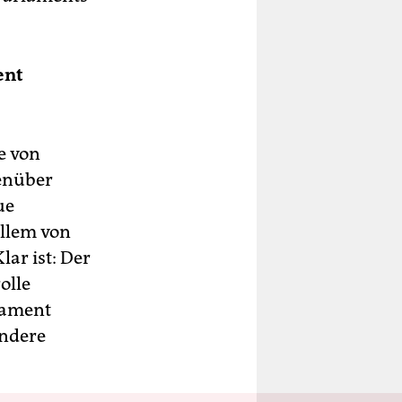
ent
e von
genüber
ue
allem von
ar ist: Der
olle
rlament
ondere