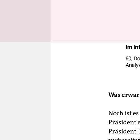
den Wahlka
Und vor di
wundern.
Im In
60, Do
Analys
Was erwar
Noch ist e
Präsident 
Präsident. 