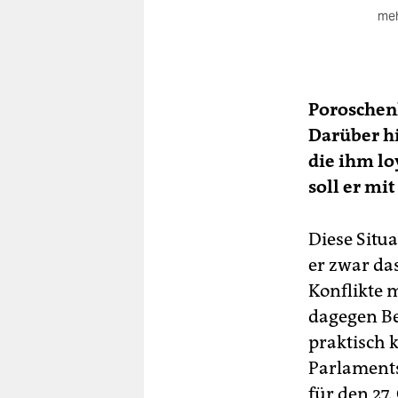
meh
Au
Der
nic
Poroschen
nac
Darüber hi
hat
Par
die ihm lo
soll er m
Si
Der
Diese Situ
nic
er zwar da
Konflikte m
dagegen Be
praktisch 
Parlaments
für den 27