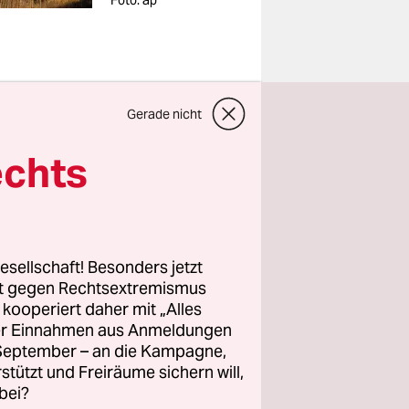
Foto: ap
Gerade nicht
zent der
echts
orden. Hat
. Im
esellschaft! Besonders jetzt
rt gegen Rechtsextremismus
llschaft
z kooperiert daher mit „Alles
ller Einnahmen aus Anmeldungen
ahl
wurde
. September – an die Kampagne,
ein
rstützt und Freiräume sichern will,
at einfach
bei?