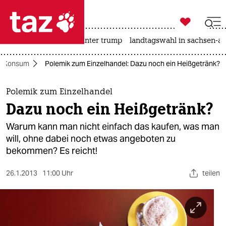

taz zahl ich
nahost-konflikt
usa unter trump
landtagswahl in sachsen-an

taz zahl ich
Konsum
Polemik zum Einzelhandel: Dazu noch ein Heißgetränk?
taz zahl ich
themen
Polemik zum Einzelhandel
Dazu noch ein Heißgetränk?
politik
Warum kann man nicht einfach das kaufen, was man
öko
will, ohne dabei noch etwas angeboten zu
bekommen? Es reicht!
gesellschaft
26.1.2013
11:00 Uhr
teilen
kultur
sport