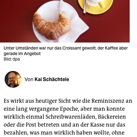
berlin
nord
wahrheit
verlag
Unter Umständen war nur das Croissant gewollt, der Kaffee aber
verlag
gerade im Angebot
Bild: dpa
veranstaltungen
shop
Von
Kai Schächtele
fragen & hilfe
Es wirkt aus heutiger Sicht wie die Reminiszenz an
unterstützen
eine lang vergangene Epoche, aber man konnte
abo
wirklich einmal Schreibwarenläden, Bäckereien
oder die Post betreten und an der Kasse nur das
genossenschaft
bezahlen, was man wirklich haben wollte, ohne