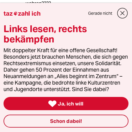
wehren????
taz
zahl ich
Gerade nicht

Links lesen, rechts
Dieter F.
DF
27.01.2013
,
11:28 Uhr
bekämpfen
Darfs zu diesem Artikel gleich noch die
"sonntaz" sein?
Mit doppelter Kraft für eine offene Gesellschaft!
Besonders jetzt brauchen Menschen, die sich gegen
Rechtsextremismus einsetzen, unsere Solidarität.
Daher gehen 50 Prozent der Einnahmen aus
Frederik Weiss
FW
Neuanmeldungen an „Alles beginnt im Zentrum“ –
27.01.2013
,
11:26 Uhr
eine Kampagne, die bedrohte linke Kulturzentren
Ziemlich an den Haaren herbeigezogen - dieser
und Jugendorte unterstützt. Sind Sie dabei?
Artikel. Warum stellt sich der Verfasser nicht
die Frage, warum es „den Einzelhandel“ mit

Ja, ich will
seinen ursprünglichen Leistungen nicht mehr
gibt? Die Antwort ist einfach: Weil sich
Zeitgenossen –wie der Verfasser- zu viele
Schon dabei!
aufgeblasene „Überlegungen“ machen und
nicht den Kern des Problems –wenn es denn