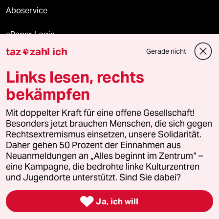
Aboservice
ePaper Login
taz
zahl ich
Gerade nicht

Downloads für Abonnierende
Links lesen, rechts
bekämpfen
© 2026 taz Verlags und Vertriebs GmbH
Mit doppelter Kraft für eine offene Gesellschaft!
Alle Rechte vorbehalten. Bei rechtlichen Fragen oder für Genehmigungen
wenden Sie sich bitte an
lizenzen@taz.de
Besonders jetzt brauchen Menschen, die sich gegen
Rechtsextremismus einsetzen, unsere Solidarität.
Daher gehen 50 Prozent der Einnahmen aus
Feedback
Redaktionsstatut
Kommune-Richtlinien
KI-
Neuanmeldungen an „Alles beginnt im Zentrum“ –
eine Kampagne, die bedrohte linke Kulturzentren
Leitlinie
Informant
Datenschutz
Impressum
AGB
und Jugendorte unterstützt. Sind Sie dabei?
Seitenwende
Einwilligungen widerrufen (Ads)

Ja, ich will