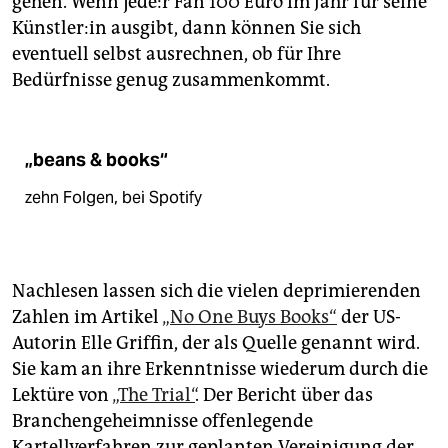
gehen. Wenn je­de:r Fan 100 Euro im Jahr für seine
Künst­le­r:in ausgibt, dann können Sie sich
eventuell selbst ausrechnen, ob für Ihre
Bedürfnisse genug zusammenkommt.
„beans & books“
zehn Folgen, bei Spotify
Nachlesen lassen sich die vielen deprimierenden
Zahlen im Artikel
„No One Buys Books“
der US-
Autorin Elle Griffin, der als Quelle genannt wird.
Sie kam an ihre Erkenntnisse wiederum durch die
Lektüre von
„The Trial“
. Der Bericht über das
Branchengeheimnisse offenlegende
Kartellverfahren zur geplanten Vereinigung der