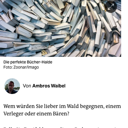
berlin
nord
wahrheit
verlag
verlag
veranstaltungen
Die perfekte Bücher-Halde
Foto: Zoonar/imago
shop
fragen & hilfe
Von
Ambros Waibel
unterstützen
Wem würden Sie lieber im Wald begegnen, einem
abo
Verleger oder einem Bären?
genossenschaft