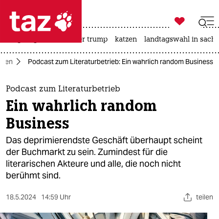

taz zahl ich
bergsteigen
usa unter trump
katzen
landtagswahl in sachs

taz zahl ich
dien
Podcast zum Literaturbetrieb: Ein wahrlich random Business
taz zahl ich
themen
Podcast zum Literaturbetrieb
Ein wahrlich random
politik
Business
öko
Das deprimierendste Geschäft überhaupt scheint
der Buchmarkt zu sein. Zumindest für die
gesellschaft
literarischen Akteure und alle, die noch nicht
berühmt sind.
kultur
sport
18.5.2024
14:59 Uhr
teilen