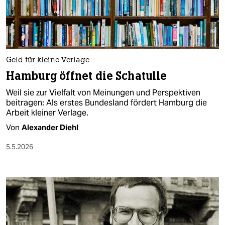
berlin
nord
wahrheit
Geld für kleine Verlage
verlag
Hamburg öffnet die Schatulle
verlag
Weil sie zur Vielfalt von Meinungen und Perspektiven
beitragen: Als erstes Bundesland fördert Hamburg die
veranstaltungen
Arbeit kleiner Verlage.
shop
Von
Alexander Diehl
fragen & hilfe
5.5.2026
unterstützen
abo
genossenschaft