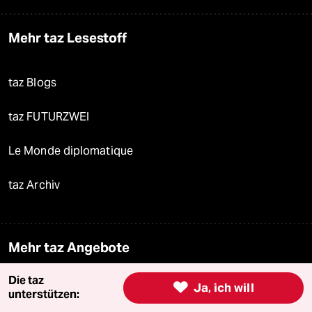
Mehr taz Lesestoff
taz Blogs
taz FUTURZWEI
Le Monde diplomatique
taz Archiv
Mehr taz Angebote
Die taz

Ja, ich will
Reisen
unterstützen: