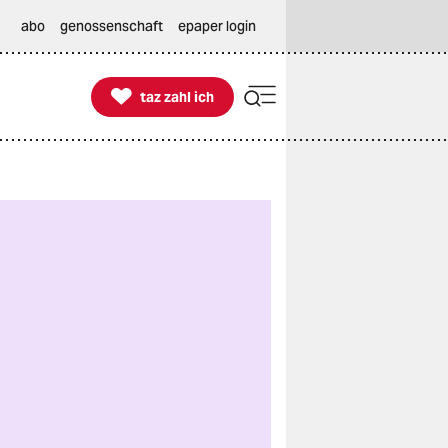
abo
genossenschaft
epaper login

taz zahl ich
taz zahl ich