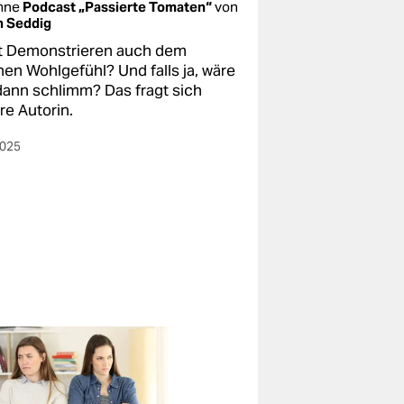
mne
Podcast „Passierte Tomaten“
von
n Seddig
t Demonstrieren auch dem
nen Wohlgefühl? Und falls ja, wäre
dann schlimm? Das fragt sich
re Autorin.
2025