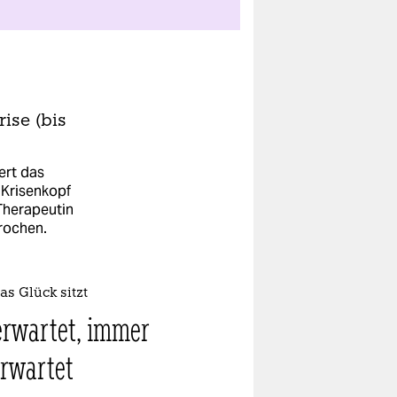
ise (bis
ert das
 Krisenkopf
Therapeutin
prochen.
s Glück sitzt
rwartet, immer
rwartet