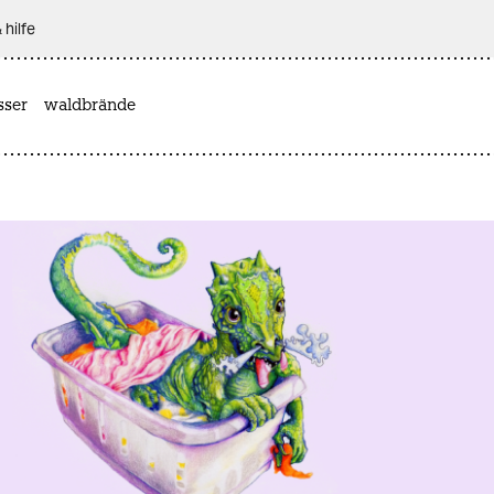
 hilfe
sser
waldbrände