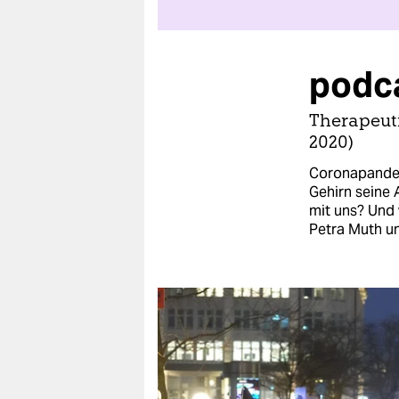
berlin
nord
podca
wahrheit
verlag
Therapeuti
2020)
verlag
Coronapandemi
veranstaltungen
Gehirn seine 
mit uns? Und
shop
Petra Muth un
fragen & hilfe
unterstützen
abo
genossenschaft