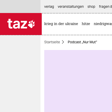
hautnavigation anspringen
hauptinhalt anspringen
footer anspringen
verlag
veranstaltungen
shop
fragen &
krieg in der ukraine
hitze
niedrigwa

taz zahl ich
taz zahl ich
Startseite
Podcast „Nur Mut“
themen
politik
öko
gesellschaft
kultur
sport