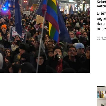
Kolu
Katri
Dien
eige
das 
unse
25.1.