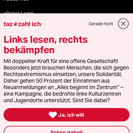
ePaper Login
taz
zahl ich
Gerade nicht

Downloads für Abonnierende
Links lesen, rechts
bekämpfen
© 2026 taz Verlags und Vertriebs GmbH
Mit doppelter Kraft für eine offene Gesellschaft!
Alle Rechte vorbehalten. Bei rechtlichen Fragen oder für Genehmigungen
wenden Sie sich bitte an
lizenzen@taz.de
Besonders jetzt brauchen Menschen, die sich gegen
Rechtsextremismus einsetzen, unsere Solidarität.
Daher gehen 50 Prozent der Einnahmen aus
Feedback
Redaktionsstatut
Kommune-Richtlinien
KI-
Neuanmeldungen an „Alles beginnt im Zentrum“ –
eine Kampagne, die bedrohte linke Kulturzentren
Leitlinie
Informant
Datenschutz
Impressum
AGB
und Jugendorte unterstützt. Sind Sie dabei?
Seitenwende
Einwilligungen widerrufen (Ads)

Ja, ich will
Schon dabei!