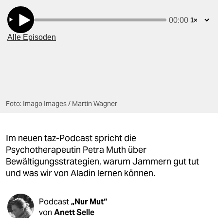
berlin
nord
wahrheit
verlag
verlag
Foto: Imago Images / Martin Wagner
veranstaltungen
shop
Im neuen taz-Podcast spricht die
fragen & hilfe
Psychotherapeutin Petra Muth über
Bewältigungsstrategien, warum Jammern gut tut
unterstützen
und was wir von Aladin lernen können.
abo
genossenschaft
Podcast
„Nur Mut“
von
Anett Selle