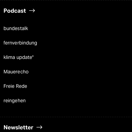
Podcast
bundestalk
fernverbindung
klima update°
Mauerecho
Freie Rede
reingehen
Newsletter